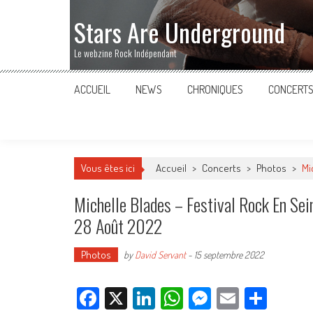
Stars Are Underground
Le webzine Rock Indépendant
ACCUEIL
NEWS
CHRONIQUES
CONCERT
Vous êtes ici
Accueil
>
Concerts
>
Photos
>
Mi
Michelle Blades – Festival Rock En Se
28 Août 2022
Photos
by
David Servant
-
15 septembre 2022
Facebook
X
LinkedIn
WhatsApp
Messenger
Email
Parta