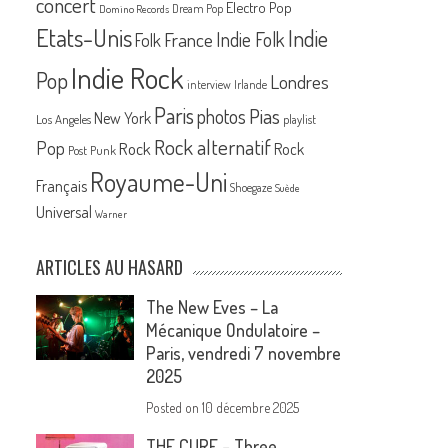
concert
Electro Pop
Dream Pop
Domino Records
Etats-Unis
Indie
France
Indie Folk
Folk
Indie Rock
Pop
Londres
interview
Irlande
Paris
Pias
photos
New York
Los Angeles
playlist
Rock alternatif
Pop
Rock
Rock
Post Punk
Royaume-Uni
Français
Shoegaze
Suède
Universal
Warner
ARTICLES AU HASARD
The New Eves – La
Mécanique Ondulatoire –
Paris, vendredi 7 novembre
2025
Posted on
10 décembre 2025
THE CURE – Three