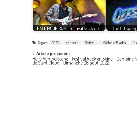
HALF MOON RUN - Festival Rock en…
The Offspring
Tagged
2022
concert
Festival
Michelle Blades
Mi
Post
Article précédent
Holly Humberstone – Festival Rock en Seine – Domaine N
de Saint Cloud – Dimanche 28 août 2022
navigation