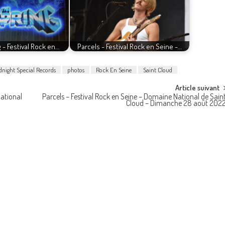
 - Festival Rock en…
Parcels - Festival Rock en Seine -…
dnight Special Records
photos
Rock En Seine
Saint Cloud
Article suivant
ational
Parcels – Festival Rock en Seine – Domaine National de Sain
Cloud – Dimanche 28 août 202