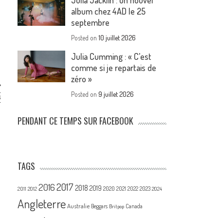
Julia Jacklin : un nouvel
album chez 4AD le 25
septembre
Posted on
10 juillet 2026
Julia Cumming : « C’est
comme si je repartais de
zéro »
t
Posted on
9 juillet 2026
2
PENDANT CE TEMPS SUR FACEBOOK
TAGS
2017
2016
2018
2019
2020
2021
2022
2023
2011
2012
2024
Angleterre
Australie
Canada
Beggars
Britpop