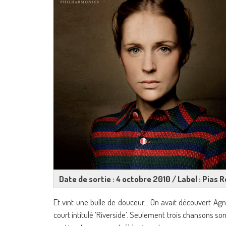
Date de sortie : 4 octobre 2010 / Label : Pias
Et vint une bulle de douceur… On avait découvert Agne
court intitulé ‘Riverside’. Seulement trois chansons 