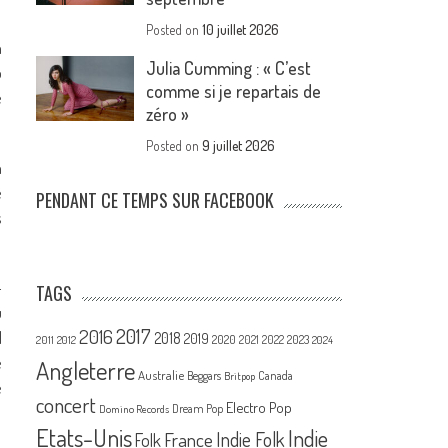
Posted on
10 juillet 2026
n
Julia Cumming : « C’est
o
comme si je repartais de
e
zéro »
Posted on
9 juillet 2026
n
e
PENDANT CE TEMPS SUR FACEBOOK
s
–
TAGS
u
2017
2016
l
2018
2019
2020
2021
2022
2023
2011
2012
2024
e
Angleterre
Australie
Canada
Beggars
Britpop
e
concert
Electro Pop
Dream Pop
Domino Records
Etats-Unis
Indie
France
Indie Folk
Folk