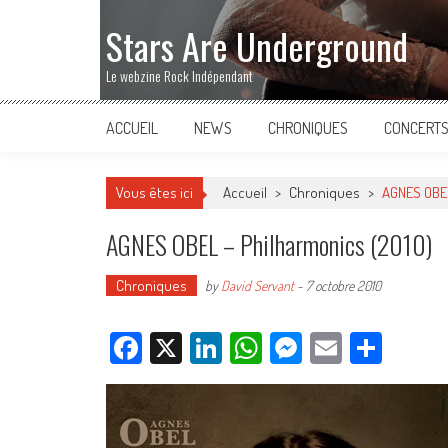
Stars Are Underground
Le webzine Rock Indépendant
ACCUEIL
NEWS
CHRONIQUES
CONCERT
Vous êtes ici
Accueil
>
Chroniques
>
AGNES OBEL
AGNES OBEL – Philharmonics (2010)
Chroniques
by
David Servant
-
7 octobre 2010
Facebook
X
LinkedIn
WhatsApp
Messenger
Email
Parta