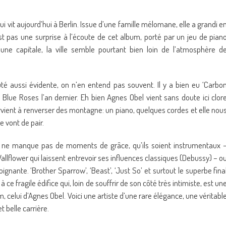
 vit aujourd’hui à Berlin. Issue d’une famille mélomane, elle a grandi e
t pas une surprise à l’écoute de cet album, porté par un jeu de pian
 une capitale, la ville semble pourtant bien loin de l’atmosphère d
é aussi évidente, on n’en entend pas souvent. Il y a bien eu ‘Carbo
Blue Roses l’an dernier. Eh bien Agnes Obel vient sans doute ici clor
arvient à renverser des montagne: un piano, quelques cordes et elle nou
 vont de pair.
lbum ne manque pas de moments de grâce, qu’ils soient instrumentaux 
t Wallflower qui laissent entrevoir ses influences classiques (Debussy) – o
ignante. ‘Brother Sparrow’, ‘Beast’, ‘Just So’ et surtout le superbe fina
e fragile édifice qui, loin de souffrir de son côté très intimiste, est un
 celui d’Agnes Obel. Voici une artiste d’une rare élégance, une véritabl
 belle carrière.