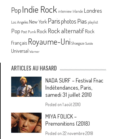
Indie Rock
Pop
Londres
interview
Irlande
Paris
Pias
photos
New York
Los Angeles
playlist
Rock alternatif
Pop
Rock
Rock
Post Punk
Royaume-Uni
Français
Shoegaze
Suède
Universal
Warner
ARTICLES AU HASARD
NADA SURF – Festival Fnac
Indétendances, Paris,
samedi 31 juillet 2010
Posted on
1 août 2010
MIYA FOLICK –
Premonitions (2018)
Posted on
22 novembre 2018