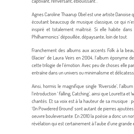
captivant, renversant, éblouissant…
Agnes Caroline Thaarup Obel est une artiste Danoise qui
écoutant beaucoup de musique classique, ce qui n’es
inspiré et totalement maîtrisé. Si elle habite dans
Philharmonics’ dépouillée, dépaysante, loin de tout.
Franchement des albums aux accents Folk à la beaut
Glacier’ de Laura Veirs en 2004, l’album éponyme de 
cette trilogie de l’émotion. Avec peu de choses elle p
entraîne dans un univers ou minimalisme et délicatesse
Ainsi, hormis le magnifique single ‘Riverside’, l’a
l’introduction ‘ Falling, Catching’, ainsi que Louretta e
chantés. Et sa voix est à la hauteur de sa musique : po
‘On Powdered Ground’ sont autant de pierres ajoutées à c
oeuvre bouleversante. En 2010 la poésie a donc un nom,
révélation qui est certainement à l’aube d’une grande et