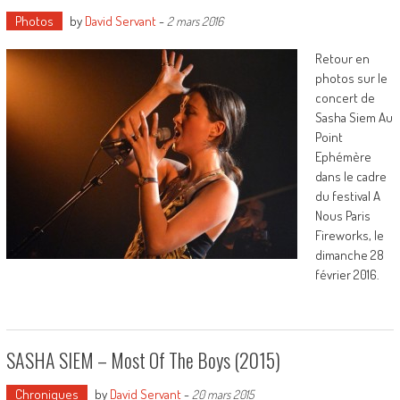
Photos
by
David Servant
-
2 mars 2016
Retour en
photos sur le
concert de
Sasha Siem Au
Point
Ephémère
dans le cadre
du festival A
Nous Paris
Fireworks, le
dimanche 28
février 2016.
SASHA SIEM – Most Of The Boys (2015)
Chroniques
by
David Servant
-
20 mars 2015