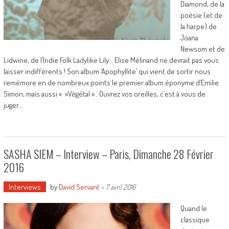
Diamond, de la
poésie (et de
la harpe) de
Joana
Newsom et de
Lidwine, de l’Indie Folk Ladylike Lily… Elise Mélinand ne devrait pas vous
laisser indifférents ! Son album ‘Apophyllite’ qui vient de sortir nous
remémore en de nombreux points le premier album éponyme d’Emilie
Simon, mais aussi « »Végétal » . Ouvrez vos oreilles, c’est à vous de
juger…
SASHA SIEM – Interview – Paris, Dimanche 28 Février
2016
Interviews
by
David Servant
-
7 avril 2016
Quand le
classique