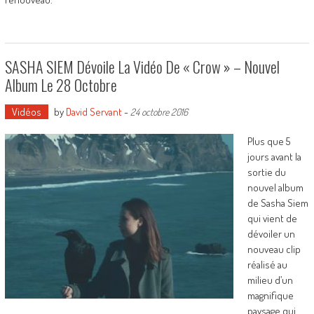
SASHA SIEM Dévoile La Vidéo De « Crow » – Nouvel
Album Le 28 Octobre
Vidéos
by
David Servant
-
24 octobre 2016
Plus que 5
jours avant la
sortie du
nouvel album
de Sasha Siem
qui vient de
dévoiler un
nouveau clip
réalisé au
milieu d’un
magnifique
paysage qui