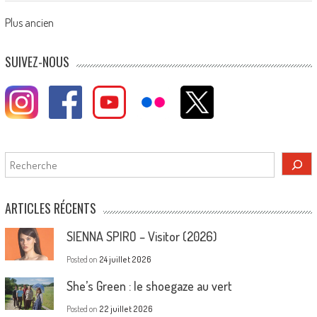
Posts
Plus ancien
navigation
SUIVEZ-NOUS
Rechercher
ARTICLES RÉCENTS
SIENNA SPIRO – Visitor (2026)
Posted on
24 juillet 2026
She’s Green : le shoegaze au vert
Posted on
22 juillet 2026