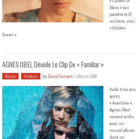
« Citizen Of
Glass » qui
paraîtra le 21
octobre, voici
« Golden
Green »
AGNES OBEL Dévoile Le Clip De « Familiar »
News
Vidéos
by
David Servant
-
29 juin 2016
Voilà, trois ans
après
« Aventine »,
Agnes Obel
revient enfin
avec un
nouvel album
dont on