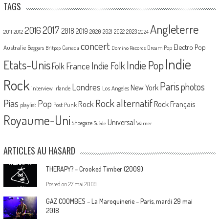
TAGS
Angleterre
2017
2016
2018
2019
2020
2021
2022
2023
2011
2012
2024
concert
Electro Pop
Australie
Canada
Beggars
Dream Pop
Britpop
Domino Records
Indie
Etats-Unis
Indie Pop
France
Indie Folk
Folk
Rock
Paris
Londres
photos
New York
Los Angeles
interview
Irlande
Pias
Rock alternatif
Pop
Rock
Rock Français
playlist
Post Punk
Royaume-Uni
Universal
Shoegaze
Suède
Warner
ARTICLES AU HASARD
THERAPY? – Crooked Timber (2009)
Posted on
27 mai 2009
GAZ COOMBES – La Maroquinerie – Paris, mardi 29 mai
2018