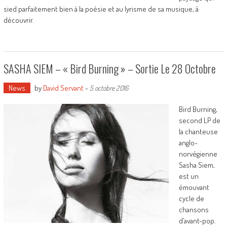
sied parfaitement bien à la poésie et au lyrisme de sa musique, à
découvrir.
SASHA SIEM – « Bird Burning » – Sortie Le 28 Octobre
News
by
David Servant
-
5 octobre 2016
Bird Burning,
second LP de
la chanteuse
anglo-
norvégienne
Sasha Siem,
est un
émouvant
cycle de
chansons
d’avant-pop.