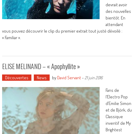
devrait avoir
des nouvelles
bientôt. En
attendant
vous pouvez découvrir le clip du premier extrait tout justé dévoilé :
« Familiar ».
ELISE MELINAND – « Apophyllite »
Découvertes
News
by
David Servant
-
21 juin 2016
Fans de
l’Electro Pop
d’Emilie Simon
et de Björk, du
Classique
inventif de My
Brightest