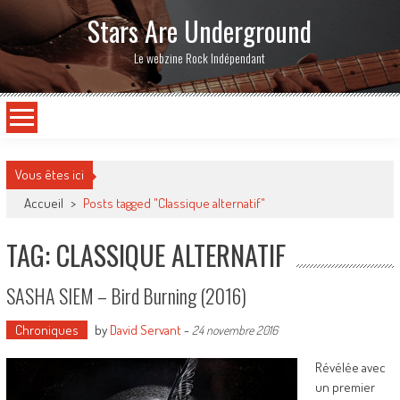
Stars Are Underground
Le webzine Rock Indépendant
Vous êtes ici
Accueil
>
Posts tagged "Classique alternatif"
TAG: CLASSIQUE ALTERNATIF
SASHA SIEM – Bird Burning (2016)
Chroniques
by
David Servant
-
24 novembre 2016
Révélée avec
un premier