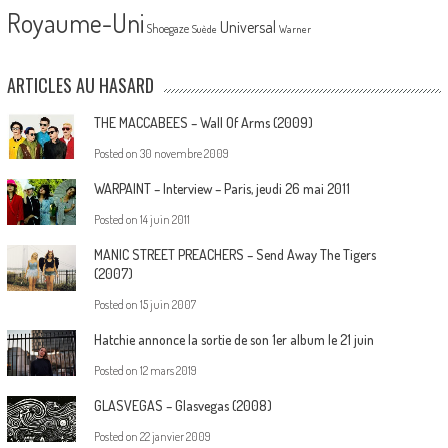
Royaume-Uni
Universal
Shoegaze
Suède
Warner
ARTICLES AU HASARD
THE MACCABEES – Wall Of Arms (2009)
Posted on
30 novembre 2009
WARPAINT – Interview – Paris, jeudi 26 mai 2011
Posted on
14 juin 2011
MANIC STREET PREACHERS – Send Away The Tigers
(2007)
Posted on
15 juin 2007
Hatchie annonce la sortie de son 1er album le 21 juin
Posted on
12 mars 2019
GLASVEGAS – Glasvegas (2008)
Posted on
22 janvier 2009