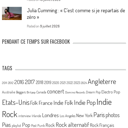
Julia Cumming : « C’est comme si je repartais de
zéro »
Posted on
9 juillet 2026
PENDANT CE TEMPS SUR FACEBOOK
TAGS
Angleterre
2017
2016
2018
2019
2020
2021
2022
2023
2011
2012
2024
concert
Electro Pop
Australie
Canada
Beggars
Dream Pop
Britpop
Domino Records
Indie
Etats-Unis
Indie Pop
France
Indie Folk
Folk
Rock
Paris
Londres
photos
New York
Los Angeles
interview
Irlande
Pias
Rock alternatif
Pop
Rock
Rock Français
playlist
Post Punk