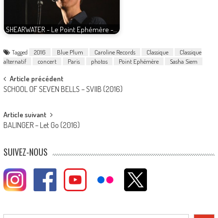
SHEARWATER - Le Point Ephémère -…
Tagged
2016
Blue Plum
Caroline Records
Classique
Classique
alternatif
concert
Paris
photos
Point Ephémère
Sasha Siem
Post
Article précédent
SCHOOL OF SEVEN BELLS – SVIIB (2016)
navigation
Article suivant
BALINGER – Let Go (2016)
SUIVEZ-NOUS