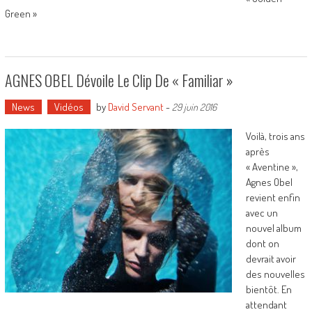
Green »
AGNES OBEL Dévoile Le Clip De « Familiar »
News
Vidéos
by
David Servant
-
29 juin 2016
Voilà, trois ans
après
« Aventine »,
Agnes Obel
revient enfin
avec un
nouvel album
dont on
devrait avoir
des nouvelles
bientôt. En
attendant