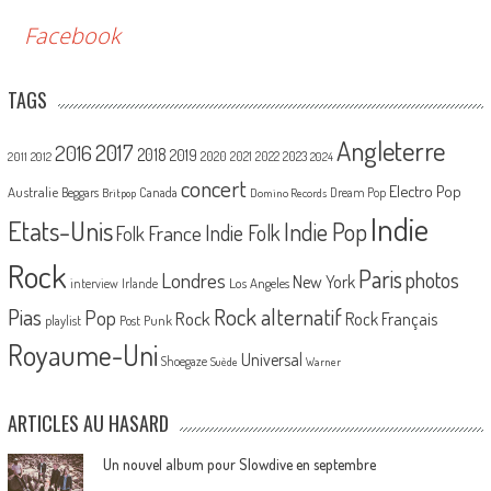
Facebook
TAGS
Angleterre
2017
2016
2018
2019
2020
2021
2022
2023
2011
2012
2024
concert
Electro Pop
Australie
Canada
Beggars
Dream Pop
Britpop
Domino Records
Indie
Etats-Unis
Indie Pop
France
Indie Folk
Folk
Rock
Paris
Londres
photos
New York
Los Angeles
interview
Irlande
Pias
Rock alternatif
Pop
Rock
Rock Français
playlist
Post Punk
Royaume-Uni
Universal
Shoegaze
Suède
Warner
ARTICLES AU HASARD
Un nouvel album pour Slowdive en septembre