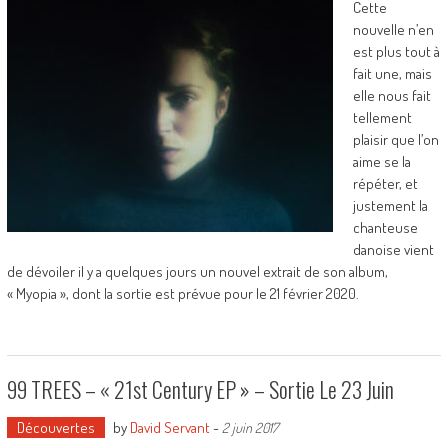
Cette
nouvelle n’en
est plus tout à
fait une, mais
elle nous fait
tellement
plaisir que l’on
aime se la
répéter, et
justement la
chanteuse
danoise vient
de dévoiler il y a quelques jours un nouvel extrait de son album,
« Myopia », dont la sortie est prévue pour le 21 février 2020.
99 TREES – « 21st Century EP » – Sortie Le 23 Juin
Découvertes
by
David Servant
-
2 juin 2017