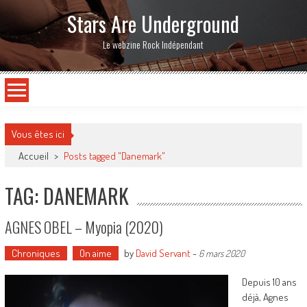
Stars Are Underground
Le webzine Rock Indépendant
Vous êtes ici
Accueil
>
Posts tagged "Danemark"
TAG: DANEMARK
AGNES OBEL – Myopia (2020)
Chroniques
On aime
by
David Servant
-
6 mars 2020
Depuis 10 ans
déjà, Agnes