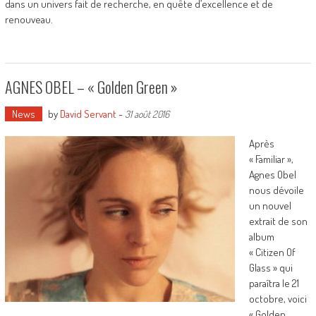
dans un univers fait de recherche, en quête d’excellence et de
renouveau.
AGNES OBEL – « Golden Green »
News
by
David Servant
-
31 août 2016
Après
« Familiar »,
Agnes Obel
nous dévoile
un nouvel
extrait de son
album
« Citizen Of
Glass » qui
paraîtra le 21
octobre, voici
« Golden