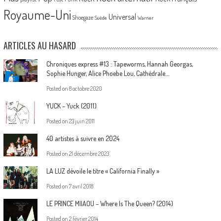
Royaume-Uni
Universal
Shoegaze
Suède
Warner
ARTICLES AU HASARD
Chroniques express #13 : Tapeworms, Hannah Georgas,
Sophie Hunger, Alice Phoebe Lou, Cathédrale…
Posted on
8 octobre 2020
YUCK – Yuck (2011)
Posted on
23 juin 2011
40 artistes à suivre en 2024
Posted on
21 décembre 2023
LA LUZ dévoile le titre « California Finally »
Posted on
7 avril 2018
LE PRINCE MIIAOU – Where Is The Queen? (2014)
Posted on
2 février 2014