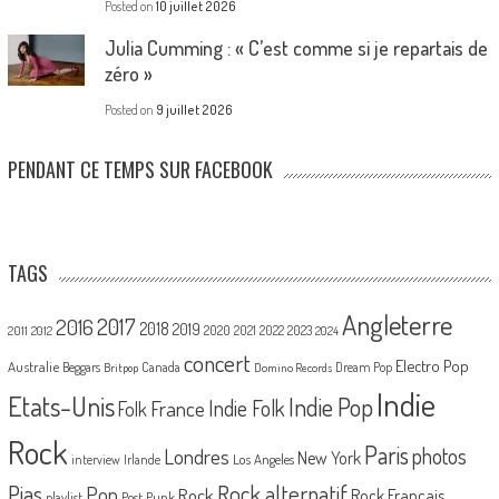
Posted on
10 juillet 2026
Julia Cumming : « C’est comme si je repartais de
zéro »
Posted on
9 juillet 2026
PENDANT CE TEMPS SUR FACEBOOK
TAGS
Angleterre
2017
2016
2018
2019
2020
2021
2022
2023
2011
2012
2024
concert
Electro Pop
Australie
Canada
Beggars
Dream Pop
Britpop
Domino Records
Indie
Etats-Unis
Indie Pop
France
Indie Folk
Folk
Rock
Paris
Londres
photos
New York
Los Angeles
interview
Irlande
Pias
Rock alternatif
Pop
Rock
Rock Français
playlist
Post Punk