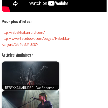
Pour plus d’infos:
http://rebekkakarijord.com/
http://www.facebook.com/pages/Rebekka-
Karijord/56468340207
Articles similaires :
REBEKKA KARIJORD - We Become…