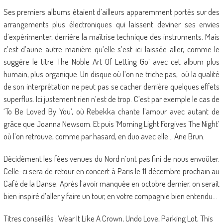
Ses premiers albums étaient d’ailleurs apparemment portés sur des
arrangements plus électroniques qui laissent deviner ses envies
d’expérimenter, derrière la maîtrise technique des instruments. Mais
c’est d’aune autre manière qu’elle s’est ici laissée aller, comme le
suggère le titre The Noble Art Of Letting Go’ avec cet album plus
humain, plus organique. Un disque où l’on ne triche pas, où la qualité
de son interprétation ne peut pas se cacher derrière quelques effets
superflus. Ici justement rien n’est de trop. C’est par exemple le cas de
‘To Be Loved By You’, où Rebekka chante l’amour avec autant de
grâce que Joanna Newsom. Et puis ‘Morning Light Forgives The Night’
où l’on retrouve, comme par hasard, en duo avec elle… Ane Brun.
Décidément les fées venues du Nord n’ont pas fini de nous envoûter.
Celle-ci sera de retour en concert à Paris le 11 décembre prochain au
Café de la Danse. Après l’avoir manquée en octobre dernier, on serait
bien inspiré d’aller y faire un tour, en votre compagnie bien entendu…
Titres conseillés : Wear It Like A Crown, Undo Love, Parking Lot, This