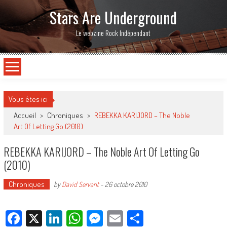
Stars Are Underground
Le webzine Rock Indépendant
Vous êtes ici
Accueil
>
Chroniques
>
REBEKKA KARIJORD – The Noble
Art Of Letting Go (2010)
REBEKKA KARIJORD – The Noble Art Of Letting Go
(2010)
Chroniques
by
David Servant
-
26 octobre 2010
Facebook
X
LinkedIn
WhatsApp
Messenger
Email
Partager