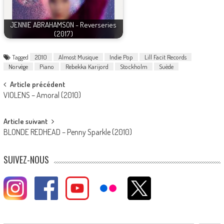
JENNIE ABRAHAMSON - Reverseries
(2017)
Tagged
2010
Almost Musique
Indie Pop
Lill Facit Records
Norvège
Piano
Rebekka Karijord
Stockholm
Suède
Post
Article précédent
VIOLENS – Amoral (2010)
navigation
Article suivant
BLONDE REDHEAD – Penny Sparkle (2010)
SUIVEZ-NOUS