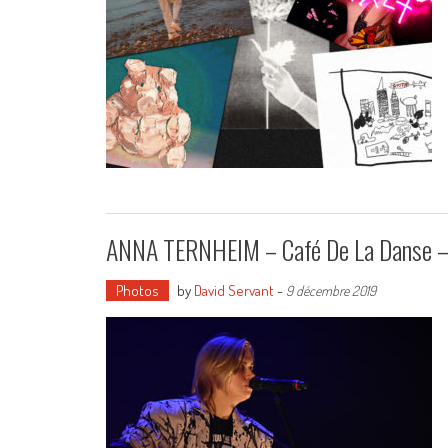
ANNA TERNHEIM – Café De La Danse –
Photos
by
David Servant
-
9 décembre 2019