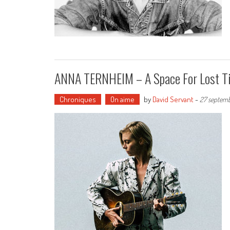
ANNA TERNHEIM – A Space For Lost T
Chroniques
On aime
by
David Servant
-
27 septemb