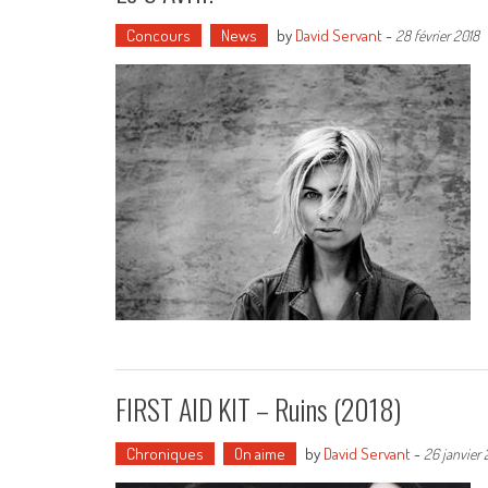
Concours
News
by
David Servant
-
28 février 2018
FIRST AID KIT – Ruins (2018)
Chroniques
On aime
by
David Servant
-
26 janvier 