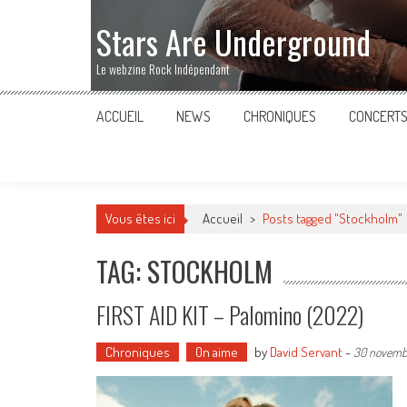
Stars Are Underground
Le webzine Rock Indépendant
ACCUEIL
NEWS
CHRONIQUES
CONCERT
Vous êtes ici
Accueil
>
Posts tagged "Stockholm"
TAG: STOCKHOLM
FIRST AID KIT – Palomino (2022)
Chroniques
On aime
by
David Servant
-
30 novemb