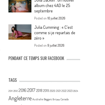
Julia Jacklin : un nouvel
album chez 4AD le 25
septembre
Posted on
10 juillet 2026
Julia Cumming : « C’est
comme si je repartais de
zéro »
Posted on
9 juillet 2026
PENDANT CE TEMPS SUR FACEBOOK
TAGS
2017
2016
2018
2019
2020
2021
2022
2023
2011
2012
2024
Angleterre
Australie
Canada
Beggars
Britpop