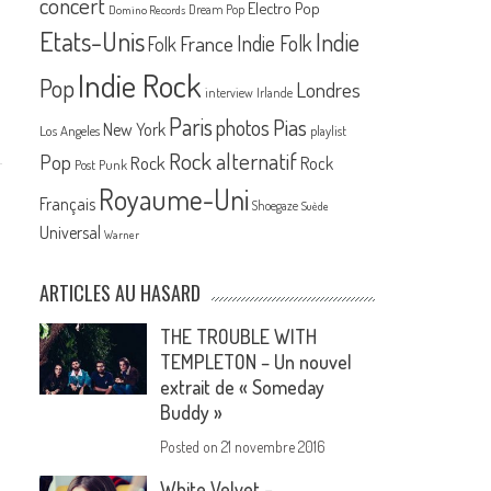
concert
Electro Pop
Dream Pop
Domino Records
Etats-Unis
Indie
France
Indie Folk
Folk
Indie Rock
Pop
Londres
interview
Irlande
Paris
Pias
photos
New York
Los Angeles
playlist
Rock alternatif
Pop
Rock
Rock
Post Punk
Royaume-Uni
Français
Shoegaze
Suède
Universal
Warner
ARTICLES AU HASARD
THE TROUBLE WITH
TEMPLETON – Un nouvel
extrait de « Someday
Buddy »
Posted on
21 novembre 2016
White Velvet –