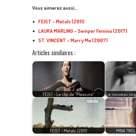
Vous aimerez aussi…
FEIST – Metals (2011)
LAURA MARLING – Semper Femina (2017)
ST. VINCENT – Marry Me (2007)
Articles similaires :
FEIST - Le clip de "Pleasure"
Le nouveau sing
FEIST - Metals (2011)
MINA TINDL