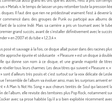
 commercial aussi grand les uns que les autres, Feist a pris son temp
is « Metals », le temps de laisser un peu retomber toute la pression lié
isques. Il faut dire que rien ne prédestinait vraiment Feist à devenir l
 avoir commencé dans des groupes de Punk ou participé aux albums d
ant de la scène Indé. Mais sa carrière a pris un tournant avec le tub
premier grand succès, avant de s’installer définitivement avec le succè
er » en 2007 et du tube « 1,2,3,4 ».
lus posé et sauvage à la fois, ce disque allait puiser dans des racines plu
 cette approche épurée et séduisante : « Pleasure » est un disque à doubl
lle qui donne son nom à ce disque, et une grande majorité de titre
 révéler tous leurs charmes. Les deux titres qui suivent « Pleasure », « 
» sont d’ailleurs très posés et c’est surtout sur la voix délicate de Lesli
que l’ensemble de l’album va évoluer ainsi, mais les surprises arrivent e
 « A Man Is Not His Song » aux chœurs teintés de Soul qui laissent l
fin de l’album, elle revisite des territoires plus Pop Rock, notamment su
is Cocker avec sa prose habitée (qu’il a si bien exploitée récemment ave