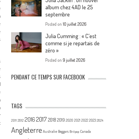
Julia Jacklin : un nouvel
s
album chez 4AD le 25
e
septembre
a
e
Posted on
10 juillet 2026
e
Julia Cumming : « C’est
s
comme si je repartais de
zéro »
s
Posted on
9 juillet 2026
e
s
PENDANT CE TEMPS SUR FACEBOOK
I
e
n
TAGS
a
r
2017
2016
2018
2019
2020
2021
2022
2023
2011
2012
2024
c
Angleterre
Australie
Canada
Beggars
Britpop