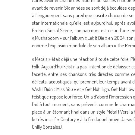
Après avoir enchaîné des albums au succès critique et
avant de revenir. Six années se sont déjà écoulées depu
à l’engouement sans pareil que suscite chacun de ses d
star internationale qu’elle est aujourd’hui, après
Broken Social Scene, son parcours est celui d’une enf
« Mushaboom » sur l’album « Let It Die » en 2004, son 
énorme l’explosion mondiale de son album « The Remind
« Metals » était déjà une réaction à toute cette folie. P
Folk. Aujourd’hui Feist n’a pas l’intention de délaisser
facette, entre ses chansons très directes comme ce
délicats, acoustiques, qui prennent leur temps avant de
Wish I Didn’t Miss You » et « Get Not High, Get Not Low 
Feist que repose leur force. On a d’abord l’impression 
fait à tout moment, sans prévenir, comme le charmant
place à un étonnant final dans un style Metal ! Vers la 
le très incisif « Century » à la fin duquel arrive Jarv
Chilly Gonzales).