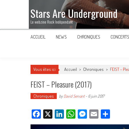
Stars Are Underground
Le webzine Rock Indépendant
ACCUEIL
NEWS
CHRONIQUES
CONCERT
Vous êtes ici
Accueil
>
Chroniques
>
FEIST – Ple
FEIST – Pleasure (2017)
Chroniques
by
David Servant
-
6 juin 2017
Facebook
X
LinkedIn
WhatsApp
Messenger
Email
Parta