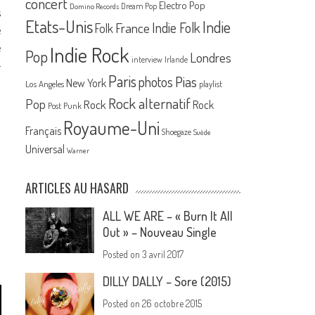
concert
Electro Pop
Dream Pop
Domino Records
s
Etats-Unis
Indie
France
Indie Folk
Folk
e
e
Indie Rock
Pop
Londres
interview
Irlande
-
Paris
Pias
photos
New York
Los Angeles
playlist
Rock alternatif
Pop
Rock
Rock
Post Punk
Royaume-Uni
Français
Shoegaze
Suède
Universal
Warner
ARTICLES AU HASARD
ALL WE ARE – « Burn It All
Out » – Nouveau Single
Posted on
3 avril 2017
DILLY DALLY – Sore (2015)
Posted on
26 octobre 2015