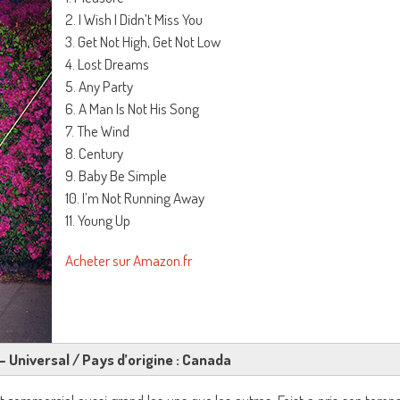
2. I Wish I Didn’t Miss You
3. Get Not High, Get Not Low
4. Lost Dreams
5. Any Party
6. A Man Is Not His Song
7. The Wind
8. Century
9. Baby Be Simple
10. I’m Not Running Away
11. Young Up
Acheter sur Amazon.fr
 – Universal / Pays d’origine : Canada