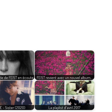
le de FEIST en écoute
FEIST revient avec un nouvel album…
E - Sister (2020)
La playlist d'avril 2017