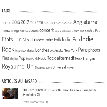
TAGS
Angleterre
2017
2016
2018
2019
2020
2021
2022
2023
2011
2012
2024
concert
Electro Pop
Australie
Canada
Beggars
Dream Pop
Britpop
Domino Records
Indie
Etats-Unis
Indie Pop
France
Indie Folk
Folk
Rock
Paris
Londres
photos
New York
Los Angeles
interview
Irlande
Pias
Rock alternatif
Pop
Rock
Rock Français
playlist
Post Punk
Royaume-Uni
Universal
Shoegaze
Suède
Warner
ARTICLES AU HASARD
THE JOY FORMIDABLE – Le Nouveau Casino – Paris, lundi
24 octobre 2011
Posted on
27 octobre 2011