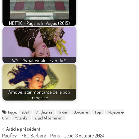
METRIC - Pagans In Vegas (2015)
WY - "What Would I Ever Do?"
Amouë, star montante de la pop
française
Tagged
2024
Angleterre
Indie
Jordanie
Pop
Royaume-
Uni
Yotanka
Ziyad Al Samman
Post
Article précédent
Pacifica – FGO Barbara – Paris – Jeudi 3 octobre 2024