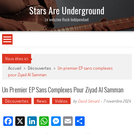
Stars Are Underground
Le webzine Rock Indépendant
Vous êtes ici
Accueil
>
Découvertes
>
Un premier EP sans complexes
pour Ziyad Al Samman
Un Premier EP Sans Complexes Pour Ziyad Al Samman
Découvertes
News
Vidéos
by
David Servant
-
7 novembre 2024
Facebook
X
LinkedIn
WhatsApp
Messenger
Email
Partager