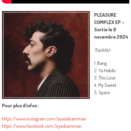
PLEASURE
COMPLEX EP –
Sortie le 8
novembre 2024
Tracklist :
1. Bang
2. Ya Habibi
3. This Love
4. My Sweet
5. Space
Pour plus d’infos :
https://www.instagram.com/ziyadalsamman
https://www.facebook.com/ziyadsamman