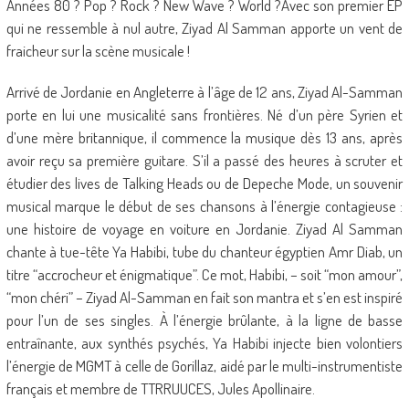
Années 80 ? Pop ? Rock ? New Wave ? World ?Avec son premier EP
qui ne ressemble à nul autre, Ziyad Al Samman apporte un vent de
fraicheur sur la scène musicale !
Arrivé de Jordanie en Angleterre à l’âge de 12 ans, Ziyad Al-Samman
porte en lui une musicalité sans frontières. Né d’un père Syrien et
d’une mère britannique, il commence la musique dès 13 ans, après
avoir reçu sa première guitare. S’il a passé des heures à scruter et
étudier des lives de Talking Heads ou de Depeche Mode, un souvenir
musical marque le début de ses chansons à l’énergie contagieuse :
une histoire de voyage en voiture en Jordanie. Ziyad Al Samman
chante à tue-tête Ya Habibi, tube du chanteur égyptien Amr Diab, un
titre “accrocheur et énigmatique”. Ce mot, Habibi, – soit “mon amour”,
“mon chéri” – Ziyad Al-Samman en fait son mantra et s’en est inspiré
pour l’un de ses singles. À l’énergie brûlante, à la ligne de basse
entraînante, aux synthés psychés, Ya Habibi injecte bien volontiers
l’énergie de MGMT à celle de Gorillaz, aidé par le multi-instrumentiste
français et membre de TTRRUUCES, Jules Apollinaire.