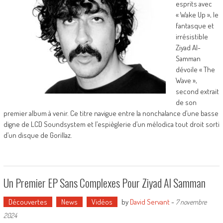
esprits avec
« Wake Up », le
fantasque et
irrésistible
Ziyad Al-
Samman
dévoile « The
Wave »,
second extrait
de son
premier album à venir. Ce titre navigue entre la nonchalance d’une basse
digne de LCD Soundsystem et l’espièglerie d’un mélodica tout droit sorti
d’un disque de Gorillaz.
Un Premier EP Sans Complexes Pour Ziyad Al Samman
Découvertes
News
Vidéos
by
David Servant
-
7 novembre
2024