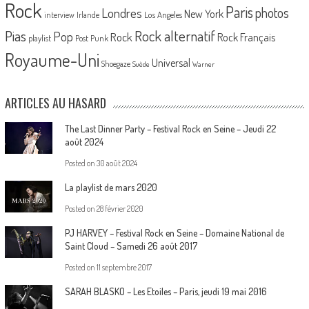
Rock
Paris
Londres
photos
New York
Los Angeles
interview
Irlande
Pias
Rock alternatif
Pop
Rock
Rock Français
playlist
Post Punk
Royaume-Uni
Universal
Shoegaze
Suède
Warner
ARTICLES AU HASARD
The Last Dinner Party – Festival Rock en Seine – Jeudi 22
août 2024
Posted on
30 août 2024
La playlist de mars 2020
Posted on
28 février 2020
PJ HARVEY – Festival Rock en Seine – Domaine National de
Saint Cloud – Samedi 26 août 2017
Posted on
11 septembre 2017
SARAH BLASKO – Les Etoiles – Paris, jeudi 19 mai 2016