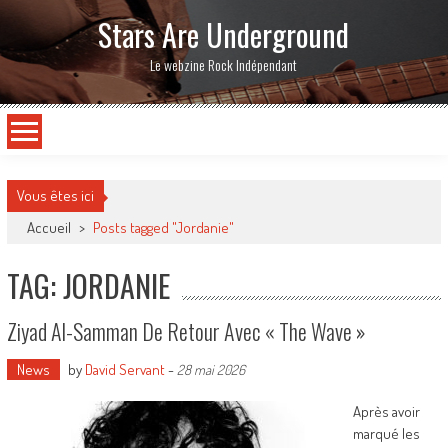
Stars Are Underground
Le webzine Rock Indépendant
Vous êtes ici
Accueil
>
Posts tagged "Jordanie"
TAG: JORDANIE
Ziyad Al-Samman De Retour Avec « The Wave »
News
by
David Servant
-
28 mai 2026
Après avoir
marqué les