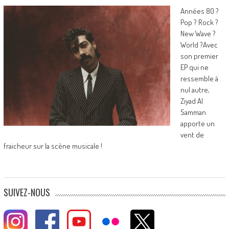
Années 80 ?
Pop ? Rock ?
New Wave ?
World ?Avec
son premier
EP qui ne
ressemble à
nul autre,
Ziyad Al
Samman
apporte un
vent de
fraicheur sur la scène musicale !
SUIVEZ-NOUS