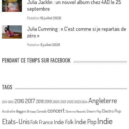
Julia Jacklin : un nouvel album chez 4AD le 25
septembre
Posted on
10 juillet 2026
Julia Cumming : « C’est comme si je repartais de
zéro »
Posted on
9 juillet 2026
PENDANT CE TEMPS SUR FACEBOOK
TAGS
Angleterre
2017
2016
2018
2019
2020
2021
2022
2023
2011
2012
2024
concert
Electro Pop
Australie
Canada
Beggars
Dream Pop
Britpop
Domino Records
Indie
Etats-Unis
Indie Pop
France
Indie Folk
Folk