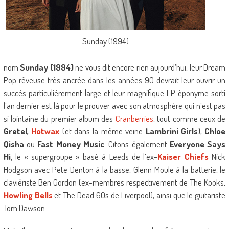
Sunday (1994)
nom
Sunday (1994)
ne vous dit encore rien aujourd’hui, leur Dream
Pop rêveuse très ancrée dans les années 90 devrait leur ouvrir un
succès particulièrement large et leur magnifique EP éponyme sorti
l’an dernier est là pour le prouver avec son atmosphère qui n’est pas
si lointaine du premier album des
Cranberries
, tout comme ceux de
Gretel,
Hotwax
(et dans la même veine
Lambrini Girls
),
Chloe
Qisha
ou
Fast Money Music
. Citons également
Everyone Says
Hi
, le « supergroupe » basé à Leeds de l’ex-
Kaiser Chiefs
Nick
Hodgson avec Pete Denton à la basse, Glenn Moule à la batterie, le
claviériste Ben Gordon (ex-membres respectivement de The Kooks,
Howling Bells
et The Dead 60s de Liverpool), ainsi que le guitariste
Tom Dawson.