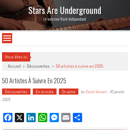
Stars Are Underground
Le webzine Rock Indépendant
Vous êtes ici
Accueil
>
Découvertes
>
50 artistes à suivre en 2025
50 Artistes À Suivre En 2025
Découvertes
En écoute
On aime
by
David Servant
-
10 janvier
2025
Facebook
X
LinkedIn
WhatsApp
Messenger
Email
Partager