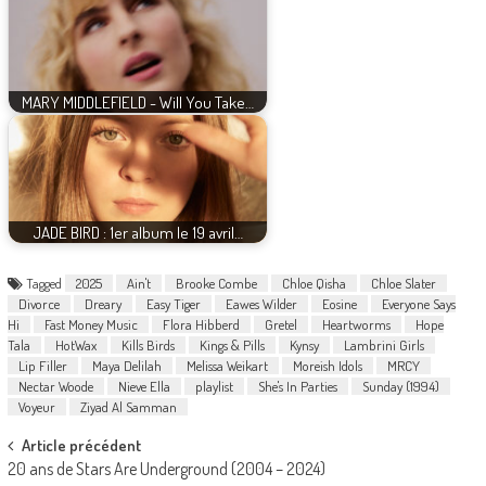
MARY MIDDLEFIELD - Will You Take…
JADE BIRD : 1er album le 19 avril…
Tagged
2025
Ain't
Brooke Combe
Chloe Qisha
Chloe Slater
Divorce
Dreary
Easy Tiger
Eawes Wilder
Eosine
Everyone Says
Hi
Fast Money Music
Flora Hibberd
Gretel
Heartworms
Hope
Tala
HotWax
Kills Birds
Kings & Pills
Kynsy
Lambrini Girls
Lip Filler
Maya Delilah
Melissa Weikart
Moreish Idols
MRCY
Nectar Woode
Nieve Ella
playlist
She's In Parties
Sunday (1994)
Voyeur
Ziyad Al Samman
Post
Article précédent
20 ans de Stars Are Underground (2004 – 2024)