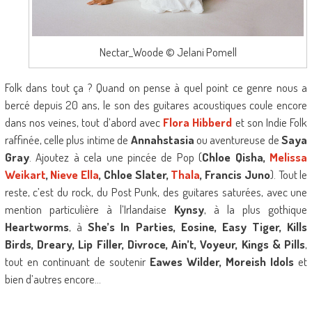
Nectar_Woode © Jelani Pomell
Folk dans tout ça ? Quand on pense à quel point ce genre nous a
bercé depuis 20 ans, le son des guitares acoustiques coule encore
dans nos veines, tout d’abord avec
Flora Hibberd
et son Indie Folk
raffinée, celle plus intime de
Annahstasia
ou aventureuse de
Saya
Gray
. Ajoutez à cela une pincée de Pop (
Chloe Qisha,
Melissa
Weikart
,
Nieve Ella
, Chloe Slater,
Thala
, Francis Juno
). Tout le
reste, c’est du rock, du Post Punk, des guitares saturées, avec une
mention particulière à l’Irlandaise
Kynsy
, à la plus gothique
Heartworms
, à
She’s In Parties, Eosine, Easy Tiger, Kills
Birds, Dreary, Lip Filler, Divroce, Ain’t, Voyeur, Kings & Pills
,
tout en continuant de soutenir
Eawes Wilder, Moreish Idols
et
bien d’autres encore…