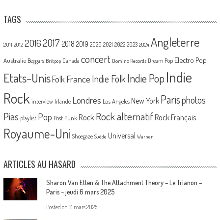
TAGS
Angleterre
2017
2016
2018
2019
2020
2021
2022
2023
2011
2012
2024
concert
Electro Pop
Australie
Canada
Beggars
Dream Pop
Britpop
Domino Records
Indie
Etats-Unis
Indie Pop
France
Indie Folk
Folk
Rock
Paris
Londres
photos
New York
Los Angeles
interview
Irlande
Pias
Rock alternatif
Pop
Rock
Rock Français
playlist
Post Punk
Royaume-Uni
Universal
Shoegaze
Suède
Warner
ARTICLES AU HASARD
Sharon Van Etten & The Attachment Theory – Le Trianon –
Paris – jeudi 6 mars 2025
Posted on
31 mars 2025