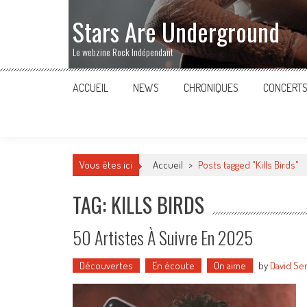
Stars Are Underground
Le webzine Rock Indépendant
ACCUEIL
NEWS
CHRONIQUES
CONCERT
Vous êtes ici
Accueil
>
Posts tagged "Kills Birds"
TAG: KILLS BIRDS
50 Artistes À Suivre En 2025
Découvertes
En écoute
On aime
by
David Se