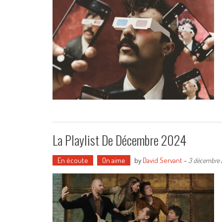
La Playlist De Décembre 2024
En écoute
On aime
by
David Servant
-
3 décembre