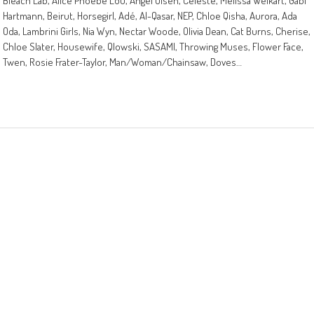
Bleach Lab, Alice Phoebe Lou, Angel Olsen, Celeste, Melissa Weikart, Gabi
Hartmann, Beirut, Horsegirl, Adé, Al-Qasar, NEP, Chloe Qisha, Aurora, Ada
Oda, Lambrini Girls, Nia Wyn, Nectar Woode, Olivia Dean, Cat Burns, Cherise,
Chloe Slater, Housewife, Qlowski, SASAMI, Throwing Muses, Flower Face,
Twen, Rosie Frater-Taylor, Man/Woman/Chainsaw, Doves…