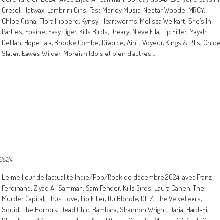
Gretel, Hotwax, Lambrini Girls, Fast Money Music, Nectar Woode, MRCY,
Chloe Qisha, Flora Hibberd, Kynsy, Heartworms, Melissa Weikart, She’s In
Parties, Eosine, Easy Tiger, Kills Birds, Dreary, Nieve Ella, Lip Filler, Mayah
Delilah, Hope Tala, Brooke Combe, Divorce, Ain’t, Voyeur, Kings & Pills, Chlo
Slater, Eawes Wilder, Moreish Idols et bien d’autres…
 2024
Le meilleur de l’actualité Indie/Pop/Rock de décembre 2024, avec Franz
Ferdinand, Ziyad Al-Samman, Sam Fender, Kills Birds, Laura Cahen, The
Murder Capital, Thus Love, Lip Filler, Du Blonde, DITZ, The Velveteers,
Squid, The Horrors, Dead Chic, Bambara, Shannon Wright, Daria, Hard-Fi,