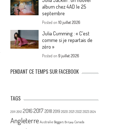
Julia Jacklin : un nouvel
album chez 4AD le 25
septembre
Posted on
10 juillet 2026
Julia Cumming : « C’est
comme si je repartais de
zéro »
Posted on
9 juillet 2026
PENDANT CE TEMPS SUR FACEBOOK
TAGS
2017
2016
2018
2019
2020
2021
2022
2023
2011
2012
2024
Angleterre
Australie
Canada
Beggars
Britpop