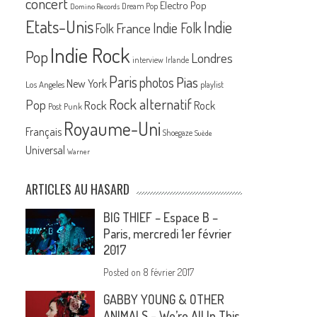
concert
Electro Pop
Dream Pop
Domino Records
Etats-Unis
Indie
France
Indie Folk
Folk
Indie Rock
Pop
Londres
interview
Irlande
Paris
Pias
photos
New York
Los Angeles
playlist
Rock alternatif
Pop
Rock
Rock
Post Punk
Royaume-Uni
Français
Shoegaze
Suède
Universal
Warner
ARTICLES AU HASARD
BIG THIEF – Espace B –
Paris, mercredi 1er février
2017
Posted on
8 février 2017
GABBY YOUNG & OTHER
ANIMALS – We’re All In This