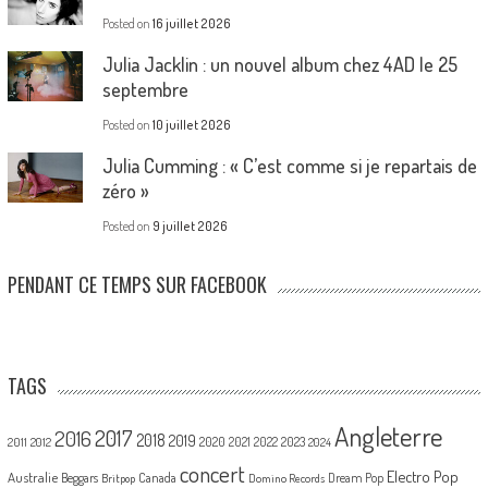
Posted on
16 juillet 2026
Julia Jacklin : un nouvel album chez 4AD le 25
septembre
Posted on
10 juillet 2026
Julia Cumming : « C’est comme si je repartais de
zéro »
Posted on
9 juillet 2026
PENDANT CE TEMPS SUR FACEBOOK
TAGS
Angleterre
2017
2016
2018
2019
2020
2021
2022
2023
2011
2012
2024
concert
Electro Pop
Australie
Canada
Beggars
Dream Pop
Britpop
Domino Records