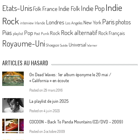
Indie
Etats-Unis
Indie Pop
France
Indie Folk
Folk
Rock
Paris
Londres
photos
New York
Los Angeles
interview
Irlande
Pias
Rock alternatif
Pop
Rock
Rock Français
playlist
Post Punk
Royaume-Uni
Universal
Shoegaze
Suède
Warner
ARTICLES AU HASARD
On Dead Waves : 1er album éponyme le 20 mai /
« California » en écoute
Posted on
29 mars 2016
La playlist de juin 2025
Posted on
4 juin 2025
COCOON – Back To Panda Mountains (CD/DVD – 2009)
Posted on
5 octobre 2009