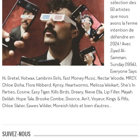
sélection des
50 artistes
que nous
avons la ferme
intention de
défendre en
2024 ! Avec
Ziyad Al-
Samman,
Sunday (1994),
Everyone Says
Hi, Gretel, Hotwax, Lambrini Girls, Fast Money Music, Nectar Woode, MRCY,
Chloe Qisha, Flora Hibberd, Kynsy, Heartworms, Melissa Weikart, She’s In
Parties, Eosine, Easy Tiger, Kills Birds, Dreary, Nieve Ella, Lip Filler, Mayah
Delilah, Hope Tala, Brooke Combe, Divorce, Ain’t, Voyeur, Kings & Pills,
Chloe Slater, Eawes Wilder, Moreish Idols et bien d’autres…
SUIVEZ-NOUS