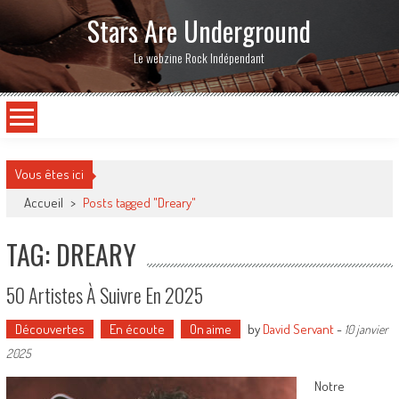
Stars Are Underground
Le webzine Rock Indépendant
Vous êtes ici
Accueil
>
Posts tagged "Dreary"
TAG: DREARY
50 Artistes À Suivre En 2025
Découvertes
En écoute
On aime
by
David Servant
-
10 janvier
2025
Notre