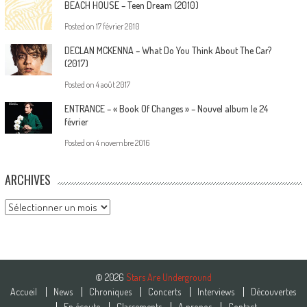
BEACH HOUSE – Teen Dream (2010)
Posted on
17 février 2010
DECLAN MCKENNA – What Do You Think About The Car?
(2017)
Posted on
4 août 2017
ENTRANCE – « Book Of Changes » – Nouvel album le 24
février
Posted on
4 novembre 2016
ARCHIVES
Archives
© 2026
Stars Are Underground
Accueil
News
Chroniques
Concerts
Interviews
Découvertes
En écoute
Classements
A propos
Contact