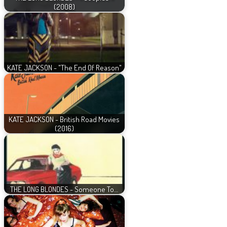
(2008)
KATE JACKSON - "The End Of Reason"
KATE JACKSON - British Road Movies
(2016)
THE LONG BLONDES - Someone To…