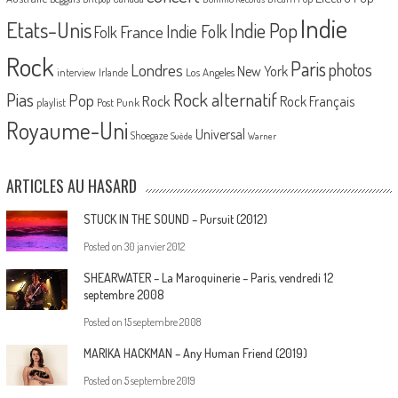
Indie
Etats-Unis
Indie Pop
France
Indie Folk
Folk
Rock
Paris
Londres
photos
New York
Los Angeles
interview
Irlande
Pias
Rock alternatif
Pop
Rock
Rock Français
playlist
Post Punk
Royaume-Uni
Universal
Shoegaze
Suède
Warner
ARTICLES AU HASARD
STUCK IN THE SOUND – Pursuit (2012)
Posted on
30 janvier 2012
SHEARWATER – La Maroquinerie – Paris, vendredi 12
septembre 2008
Posted on
15 septembre 2008
MARIKA HACKMAN – Any Human Friend (2019)
Posted on
5 septembre 2019