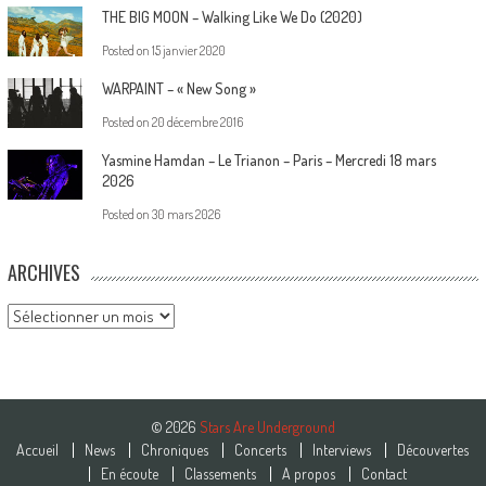
THE BIG MOON – Walking Like We Do (2020)
Posted on
15 janvier 2020
WARPAINT – « New Song »
Posted on
20 décembre 2016
Yasmine Hamdan – Le Trianon – Paris – Mercredi 18 mars
2026
Posted on
30 mars 2026
ARCHIVES
Archives
© 2026
Stars Are Underground
Accueil
News
Chroniques
Concerts
Interviews
Découvertes
En écoute
Classements
A propos
Contact