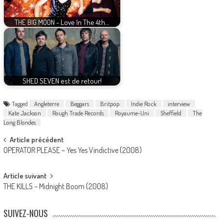
THE BIG MOON - Love In The 4th…
SHED SEVEN est de retour!
Tagged
Angleterre
Beggars
Britpop
Indie Rock
interview
Kate Jackson
Rough Trade Records
Royaume-Uni
Sheffield
The
Long Blondes
Post
Article précédent
OPERATOR PLEASE – Yes Yes Vindictive (2008)
navigation
Article suivant
THE KILLS – Midnight Boom (2008)
SUIVEZ-NOUS