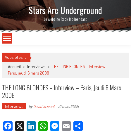
Stars Are Underground
Le webzine Rock Indépendant
Vous êtes ici
Accueil
>
Interviews
>
THE LONG BLONDES – Interview –
Paris, jeudi 6 mars 2008
THE LONG BLONDES – Interview – Paris, Jeudi 6 Mars
2008
Interviews
by
David Servant
-
31 mars 2008
Facebook
X
LinkedIn
WhatsApp
Messenger
Email
Partager