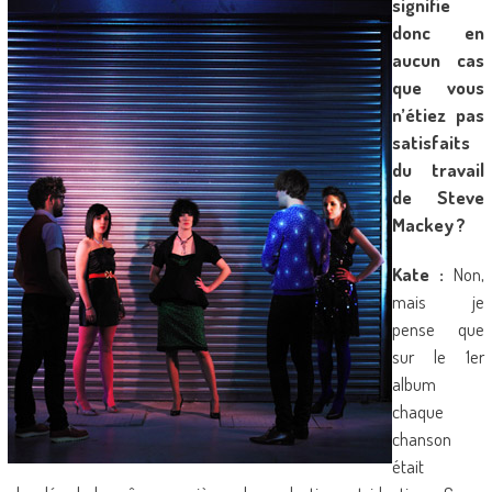
signifie
donc en
aucun cas
que vous
n’étiez pas
satisfaits
du travail
de Steve
Mackey ?
Kate :
Non,
mais je
pense que
sur le 1er
album
chaque
chanson
était