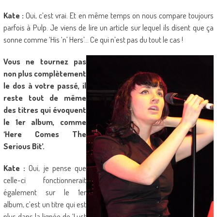
Kate :
Oui, c’est vrai. Et en même temps on nous compare toujours
parfois à Pulp. Je viens de lire un article sur lequel ils disent que ça
sonne comme ‘His ‘n’ Hers’… Ce qui n’est pas du tout le cas !
Vous ne tournez pas
non plus complètement
le dos à votre passé, il
reste tout de même
des titres qui évoquent
le 1er album, comme
‘Here Comes The
Serious Bit’.
Kate :
Oui, je pense que
celle-ci fonctionnerait
également sur le 1er
album, c’est un titre qui est
plus dans la lignée de ‘Lust