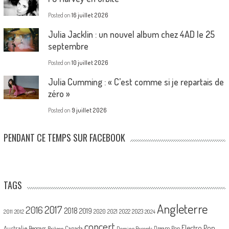
Posted on
16 juillet 2026
Julia Jacklin : un nouvel album chez 4AD le 25
septembre
Posted on
10 juillet 2026
Julia Cumming : « C’est comme si je repartais de
zéro »
Posted on
9 juillet 2026
PENDANT CE TEMPS SUR FACEBOOK
TAGS
Angleterre
2017
2016
2018
2019
2020
2021
2022
2023
2011
2012
2024
concert
Electro Pop
Australie
Canada
Beggars
Dream Pop
Britpop
Domino Records