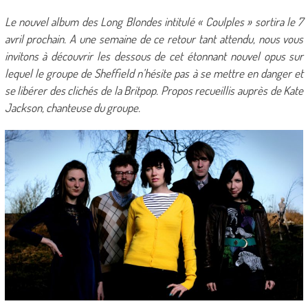
Le nouvel album des Long Blondes intitulé « Coulples » sortira le 7
avril prochain. A une semaine de ce retour tant attendu, nous vous
invitons à découvrir les dessous de cet étonnant nouvel opus sur
lequel le groupe de Sheffield n’hésite pas à se mettre en danger et
se libérer des clichés de la Britpop. Propos recueillis auprès de Kate
Jackson, chanteuse du groupe.