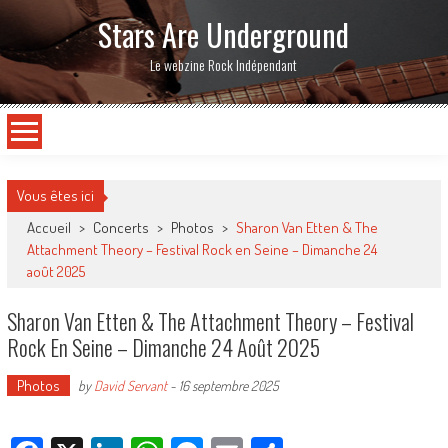
Stars Are Underground
Le webzine Rock Indépendant
Vous êtes ici
Accueil
>
Concerts
>
Photos
>
Sharon Van Etten & The
Attachment Theory – Festival Rock en Seine – Dimanche 24
août 2025
Sharon Van Etten & The Attachment Theory – Festival
Rock En Seine – Dimanche 24 Août 2025
Photos
by
David Servant
-
16 septembre 2025