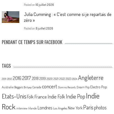
Posted on
10 juillet 2026
Julia Cumming : « C’est comme si je repartais de
zéro »
Posted on
9 juillet 2026
PENDANT CE TEMPS SUR FACEBOOK
TAGS
Angleterre
2017
2016
2018
2019
2020
2021
2022
2023
2011
2012
2024
concert
Electro Pop
Australie
Canada
Beggars
Dream Pop
Britpop
Domino Records
Indie
Etats-Unis
Indie Pop
France
Indie Folk
Folk
Rock
Paris
Londres
photos
New York
Los Angeles
interview
Irlande