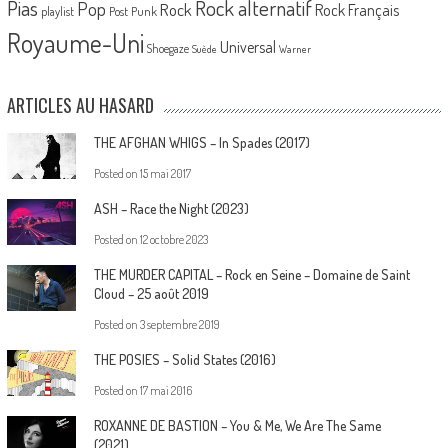
Pias
Rock alternatif
Pop
Rock
Rock Français
playlist
Post Punk
Royaume-Uni
Universal
Shoegaze
Suède
Warner
ARTICLES AU HASARD
THE AFGHAN WHIGS – In Spades (2017)
Posted on
15 mai 2017
ASH – Race the Night (2023)
Posted on
12 octobre 2023
THE MURDER CAPITAL – Rock en Seine – Domaine de Saint
Cloud – 25 août 2019
Posted on
3 septembre 2019
THE POSIES – Solid States (2016)
Posted on
17 mai 2016
ROXANNE DE BASTION – You & Me, We Are The Same
(2021)