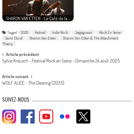
SHARON VAN ETTEN - Le Café de la…
Tagged
2025
Festival
Indie Rock
Jagjaguwar
Rock En Seine
Saint Cloud
Sharon Van Etten
Sharon Van Etten & The Attachment
Theory
Post
Article précédent
Sylvie Kreusch – Festival Rock en Seine – Dimanche 24 août 2025
navigation
Article suivant
WOLF ALICE – The Clearing (2025)
SUIVEZ-NOUS