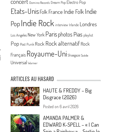
concert
Electro Pop
Dream Pop
Domino Records
Etats-Unis
Indie
France
Indie Folk
Folk
Indie Rock
Pop
Londres
interview
Irlande
Paris
Pias
photos
New York
Los Angeles
playlist
Rock alternatif
Pop
Rock
Rock
Post Punk
Royaume-Uni
8
Français
Shoegaze
Suède
l
Universal
Warner
ARTICLES AU HASARD
HAUTE & FREDDY – Big
Disgrace (2026)
Posted on
6 avril 2026
AMANDA PALMER &
EDWARD K-SPELL – « I Can
Spin a Rainbow » – Sortie le