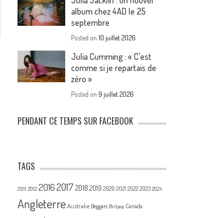
Julia Jacklin : un nouvel
album chez 4AD le 25
septembre
Posted on
10 juillet 2026
Julia Cumming : « C’est
comme si je repartais de
zéro »
Posted on
9 juillet 2026
PENDANT CE TEMPS SUR FACEBOOK
TAGS
2017
2016
2018
2019
2020
2021
2022
2023
2011
2012
2024
Angleterre
Australie
Canada
Beggars
Britpop