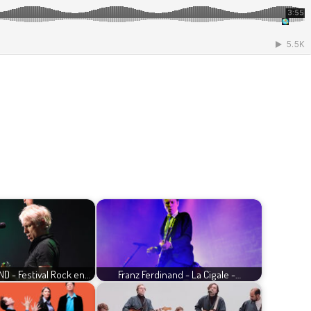
D - Festival Rock en…
Franz Ferdinand - La Cigale -…