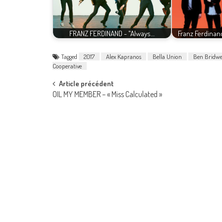
FRANZ FERDINAND - "Always…
Franz Ferdinan
Tagged
2017
Alex Kapranos
Bella Union
Ben Bridwe
Cooperative
Post
Article précédent
OIL MY MEMBER – « Miss Calculated »
navigation