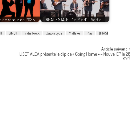
d de retour en 2025 !
REAL ESTATE - "In Mind" - Sortie…
ll
BNQT
Indie Rock
Jason Lytle
Midlake
Pias
[PIAS]
Article suivant
LISET ALEA présente le clip de « Going Home » – Nouvel EP le 2
avri