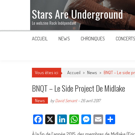
Stars Are Underground
Le webzine Rock Indépendant
ACCUEIL
NEWS
CHRONIQUES
CONCERT
Vous êtes ici
Accueil
>
News
>
BNQT – Le side p
BNQT – Le Side Project De Midlake
News
by
David Servant
-
26 avril 2017
Facebook
X
LinkedIn
WhatsApp
Messenger
Email
Parta
À la fin de l’année 2015, des membres de Midlake (Eri