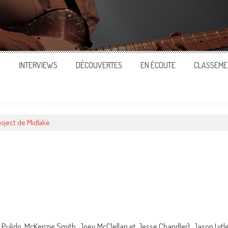
S
INTERVIEWS
DÉCOUVERTES
EN ÉCOUTE
CLASSEME
roject de Midlake
ger
c Pulido, McKenzie Smith, Joey McClellan et Jesse Chandler), Jason Lytl