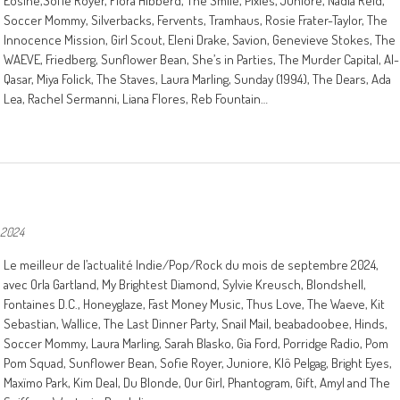
Eosine,Sofie Royer, Flora Hibberd, The Smile, Pixies, Juniore, Nadia Reid,
Soccer Mommy, Silverbacks, Fervents, Tramhaus, Rosie Frater-Taylor, The
Innocence Mission, Girl Scout, Eleni Drake, Savion, Genevieve Stokes, The
WAEVE, Friedberg, Sunflower Bean, She’s in Parties, The Murder Capital, Al-
Qasar, Miya Folick, The Staves, Laura Marling, Sunday (1994), The Dears, Ada
Lea, Rachel Sermanni, Liana Flores, Reb Fountain…
 2024
Le meilleur de l’actualité Indie/Pop/Rock du mois de septembre 2024,
avec Orla Gartland, My Brightest Diamond, Sylvie Kreusch, Blondshell,
Fontaines D.C., Honeyglaze, Fast Money Music, Thus Love, The Waeve, Kit
Sebastian, Wallice, The Last Dinner Party, Snail Mail, beabadoobee, Hinds,
Soccer Mommy, Laura Marling, Sarah Blasko, Gia Ford, Porridge Radio, Pom
Pom Squad, Sunflower Bean, Sofie Royer, Juniore, Klô Pelgag, Bright Eyes,
Maxïmo Park, Kim Deal, Du Blonde, Our Girl, Phantogram, Gift, Amyl and The