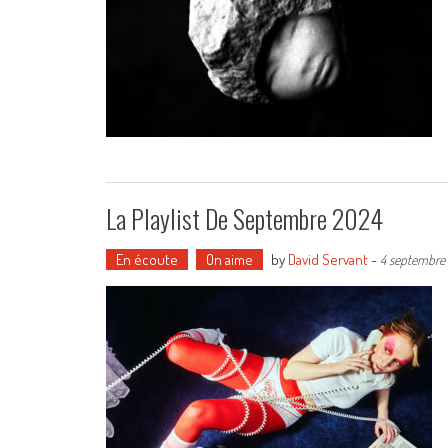
La Playlist De Septembre 2024
En écoute
On aime
by
David Servant
-
4 septembre