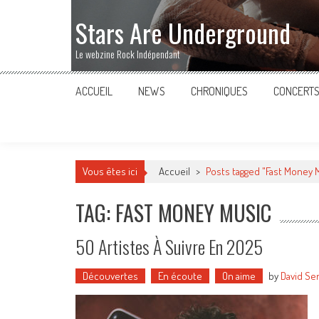
Stars Are Underground
Le webzine Rock Indépendant
ACCUEIL
NEWS
CHRONIQUES
CONCERT
Vous êtes ici
Accueil
>
Posts tagged "Fast Money 
TAG: FAST MONEY MUSIC
50 Artistes À Suivre En 2025
Découvertes
En écoute
On aime
by
David Se