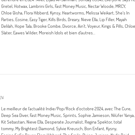
Gretel, Hotwax, Lambrini Girls, Fast Money Music, Nectar Woode, MRCY,
Chloe Qisha, Flora Hibberd, Kynsy, Heartworms, Melissa Weikart, She’s In
Parties, Eosine, Easy Tiger, Kills Birds, Dreary, Nieve Ella, Lip Filler, Mayah
Delilah, Hope Tala, Brooke Combe, Divorce, Ain’t, Voyeur, Kings & Pills, Chlo
Slater, Eawes Wilder, Moreish Idols et bien d’autres…
24
Le meilleur de l’actualité Indie/Pop/Rock d’octobre 2024, avec The Cure,
Deep Sea Diver, Fast Money Music, Sprints, Sophie Jamieson, Nilüfer Yanya,
Kit Sebastian, Nieve Ella, Desperate Journalist, Regina Spektor, total
tommy, My Brightest Diamond, Sylvie Kreusch, Bon Enfant, Kysny,