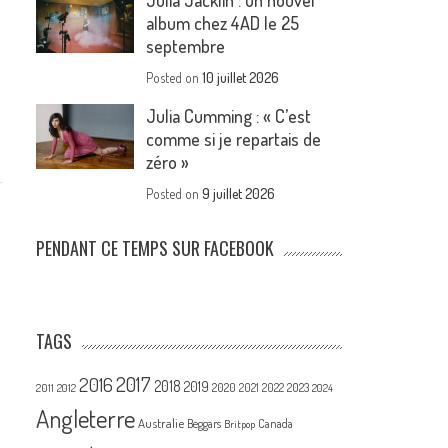
Julia Jacklin : un nouvel
album chez 4AD le 25
septembre
Posted on
10 juillet 2026
Julia Cumming : « C’est
comme si je repartais de
zéro »
Posted on
9 juillet 2026
PENDANT CE TEMPS SUR FACEBOOK
TAGS
2017
2016
2018
2019
2020
2021
2022
2023
2011
2012
2024
Angleterre
Australie
Canada
Beggars
Britpop