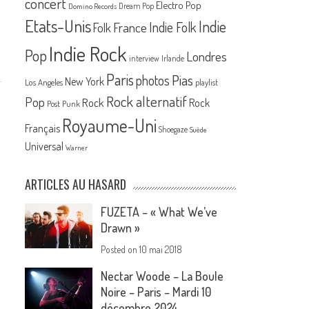
concert
Electro Pop
Dream Pop
Domino Records
Etats-Unis
Indie
France
Indie Folk
Folk
Indie Rock
Pop
Londres
interview
Irlande
Paris
Pias
photos
New York
Los Angeles
playlist
Rock alternatif
Pop
Rock
Rock
Post Punk
Royaume-Uni
Français
Shoegaze
Suède
Universal
Warner
ARTICLES AU HASARD
FUZETA – « What We’ve
Drawn »
Posted on
10 mai 2018
Nectar Woode – La Boule
Noire – Paris – Mardi 10
décembre 2024