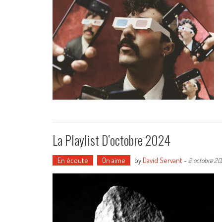
La Playlist D’octobre 2024
En écoute
On aime
by
David Servant
-
2 octobre 20