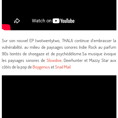
Sur son nouvel EP twotwentytwo, THALA continue d’embrasser la
vulnérabilité, au milieu de paysages sonores Indie Rock au parfum
90s teintés de shoegaze et de psychédélisme.Sa musique évoque
les paysages sonores de
Slowdive
, Deerhunter et Mazzy Star aux
côtés de la pop de
Boygenius
et
Snail Mail
.