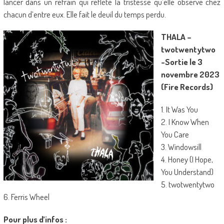
lancer dans un refrain qui reflète la tristesse qu’elle observe chez
chacun d’entre eux. Elle fait le deuil du temps perdu.
THALA –
twotwentytwo
-Sortie le 3
novembre 2023
(Fire Records)
1. It Was You
2. I Know When
You Care
3. Windowsill
4. Honey (I Hope,
You Understand)
5. twotwentytwo
6. Ferris Wheel
Pour plus d’infos :