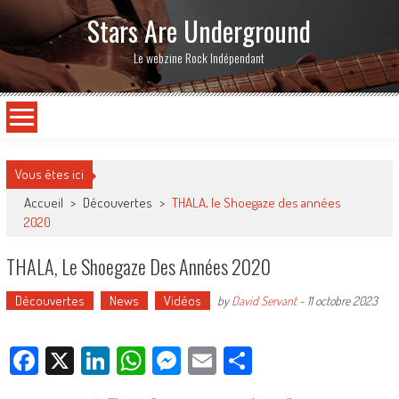
Stars Are Underground
Le webzine Rock Indépendant
Vous êtes ici
Accueil
>
Découvertes
>
THALA, le Shoegaze des années
2020
THALA, Le Shoegaze Des Années 2020
Découvertes
News
Vidéos
by
David Servant
-
11 octobre 2023
Facebook
X
LinkedIn
WhatsApp
Messenger
Email
Partager