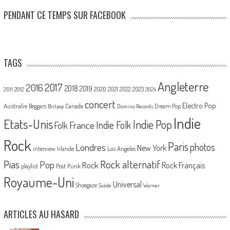
PENDANT CE TEMPS SUR FACEBOOK
TAGS
Angleterre
2017
2016
2018
2019
2020
2021
2022
2023
2011
2012
2024
concert
Electro Pop
Australie
Canada
Beggars
Dream Pop
Britpop
Domino Records
Indie
Etats-Unis
Indie Pop
France
Indie Folk
Folk
Rock
Paris
Londres
photos
New York
Los Angeles
interview
Irlande
Pias
Rock alternatif
Pop
Rock
Rock Français
playlist
Post Punk
Royaume-Uni
Universal
Shoegaze
Suède
Warner
ARTICLES AU HASARD