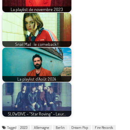
La playlist de novembre 2023
Snail Mail : le comeback !
La playlist d'Août 2024
SLOWDIVE - "Star Roving" - Leur…
Tagged
2023
Allemagne
Berlin
Dream Pop
Fire Records