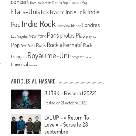
concert
Electro Pop
Dream Pop
Domino Records
Etats-Unis
Indie
France
Indie Folk
Folk
Indie Rock
Pop
Londres
interview
Irlande
Paris
Pias
photos
New York
Los Angeles
playlist
Rock alternatif
Pop
Rock
Rock
Post Punk
Royaume-Uni
Français
Shoegaze
Suède
Universal
Warner
)
ARTICLES AU HASARD
BJÖRK – Fossora (2022)
Posted on
21 octobre 2022
LVL UP – « Return To
Love » – Sortie le 23
septembre