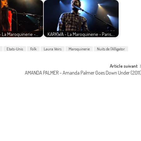
 La Maroquinerie -…
KARKWA - La Maroquinerie - Paris,…
Etats-Unis
Folk
Laura Veirs
Maroquinerie
Nuits de l'Alligator
Article suivant
AMANDA PALMER – Amanda Palmer Goes Down Under (2011