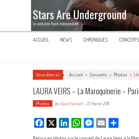
Stars Are Underground
Le webzine Rock Indépendant
ACCUEIL
NEWS
CHRONIQUES
CONCERT
Vous êtes ici
Accueil
>
Concerts
>
Photos
>
LA
LAURA VEIRS – La Maroquinerie – Pari
Photos
by
David Servant
-
22 février 2011
Facebook
X
LinkedIn
WhatsApp
Messenger
Email
Parta
Retour en photos sur le concert de Laura Veirs à la Maro