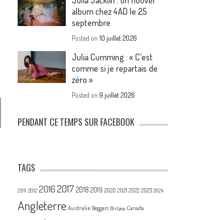
Julia Jacklin : un nouvel
album chez 4AD le 25
septembre
Posted on
10 juillet 2026
Julia Cumming : « C’est
comme si je repartais de
zéro »
Posted on
9 juillet 2026
PENDANT CE TEMPS SUR FACEBOOK
TAGS
2017
2016
2018
2019
2020
2021
2022
2023
2011
2012
2024
Angleterre
Australie
Canada
Beggars
Britpop