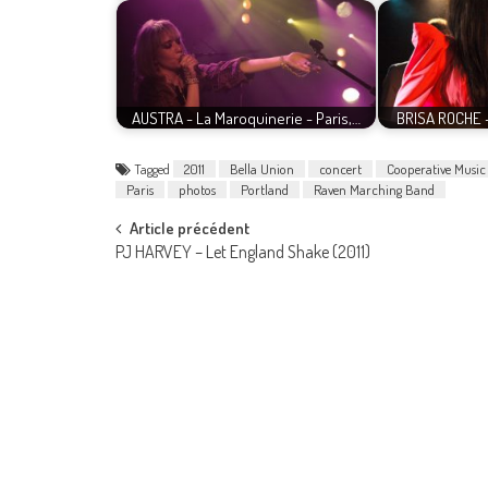
AUSTRA - La Maroquinerie - Paris,…
BRISA ROCHE -
Tagged
2011
Bella Union
concert
Cooperative Music
Paris
photos
Portland
Raven Marching Band
Post
Article précédent
PJ HARVEY – Let England Shake (2011)
navigation