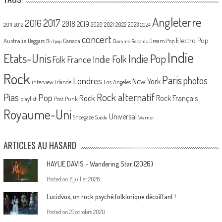
Angleterre
2017
2016
2018
2019
2020
2021
2022
2023
2011
2012
2024
concert
Electro Pop
Australie
Canada
Beggars
Dream Pop
Britpop
Domino Records
Indie
Etats-Unis
Indie Pop
France
Indie Folk
Folk
Rock
Paris
Londres
photos
New York
Los Angeles
interview
Irlande
Pias
Rock alternatif
Pop
Rock
Rock Français
playlist
Post Punk
Royaume-Uni
Universal
Shoegaze
Suède
Warner
ARTICLES AU HASARD
HAYLIE DAVIS – Wandering Star (2026)
Posted on
6 juillet 2026
Lucidvox, un rock psyché folklorique décoiffant !
Posted on
23 octobre 2020