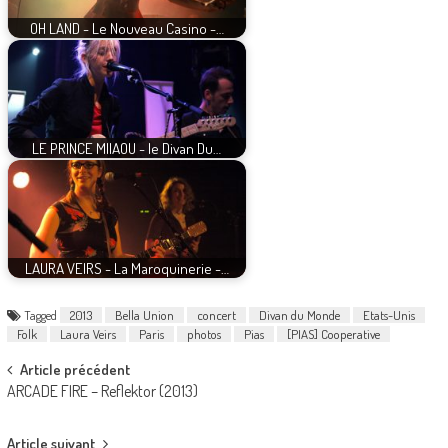
OH LAND - Le Nouveau Casino -…
LE PRINCE MIIAOU - le Divan Du…
LAURA VEIRS - La Maroquinerie -…
Tagged
2013
Bella Union
concert
Divan du Monde
Etats-Unis
Folk
Laura Veirs
Paris
photos
Pias
[PIAS] Cooperative
Post
Article précédent
ARCADE FIRE – Reflektor (2013)
navigation
Article suivant