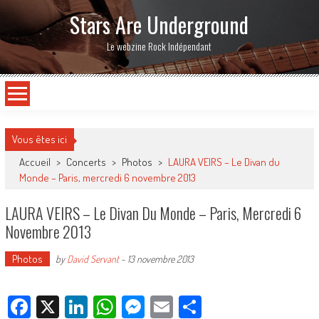
Stars Are Underground
Le webzine Rock Indépendant
Vous êtes ici
Accueil
>
Concerts
>
Photos
>
LAURA VEIRS – Le Divan du
Monde – Paris, mercredi 6 novembre 2013
LAURA VEIRS – Le Divan Du Monde – Paris, Mercredi 6
Novembre 2013
Photos
by
David Servant
-
13 novembre 2013
Facebook
X
LinkedIn
WhatsApp
Messenger
Email
Partager