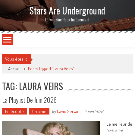
Stars Are Underground
Le webzine Rock Indépendant
Vous êtes ici
Accueil
>
Posts tagged "Laura Veirs"
TAG: LAURA VEIRS
La Playlist De Juin 2026
En écoute
On aime
by
David Servant
-
2 juin 2026
Le meilleur de
l’actualité