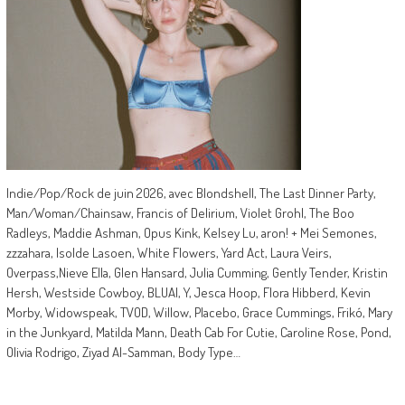
Indie/Pop/Rock de juin 2026, avec Blondshell, The Last Dinner Party,
Man/Woman/Chainsaw, Francis of Delirium, Violet Grohl, The Boo
Radleys, Maddie Ashman, Opus Kink, Kelsey Lu, aron! + Mei Semones,
zzzahara, Isolde Lasoen, White Flowers, Yard Act, Laura Veirs,
Overpass,Nieve Ella, Glen Hansard, Julia Cumming, Gently Tender, Kristin
Hersh, Westside Cowboy, BLUAI, Y, Jesca Hoop, Flora Hibberd, Kevin
Morby, Widowspeak, TVOD, Willow, Placebo, Grace Cummings, Frikó, Mary
in the Junkyard, Matilda Mann, Death Cab For Cutie, Caroline Rose, Pond,
Olivia Rodrigo, Ziyad Al-Samman, Body Type…