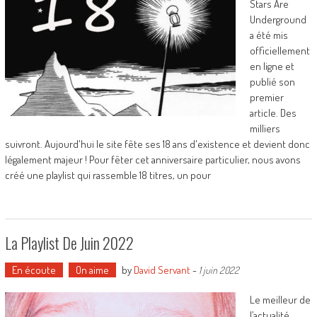
Stars Are
Underground
a été mis
officiellement
en ligne et
publié son
premier
article. Des
milliers
suivront. Aujourd'hui le site fête ses 18 ans d'existence et devient donc
légalement majeur ! Pour fêter cet anniversaire particulier, nous avons
créé une playlist qui rassemble 18 titres, un pour
La Playlist De Juin 2022
En écoute
On aime
by
David Servant
-
1 juin 2022
Le meilleur de
l’actualité