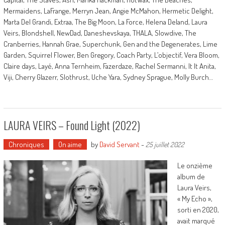
Mermaidens, LaFrange, Merryn Jean, Angie McMahon, Hermetic Delight,
Marta Del Grandi, Extraa, The Big Moon, La Force, Helena Deland, Laura
Veirs, Blondshell, NewDad, Daneshevskaya, THALA, Slowdive, The
Cranberries, Hannah Grae, Superchunk, Gen and the Degenerates, Lime
Garden, Squirrel Flower, Ben Gregory, Coach Party, L’objectif, Vera Bloom,
Claire days, Layé, Anna Ternheim, Fazerdaze, Rachel Sermanni, It It Anita,
Viji, Cherry Glazerr, Slothrust, Uche Yara, Sydney Sprague, Molly Burch…
LAURA VEIRS – Found Light (2022)
Chroniques
On aime
by
David Servant
-
25 juillet 2022
Le onzième
album de
Laura Veirs,
« My Echo »,
sorti en 2020,
avait marqué