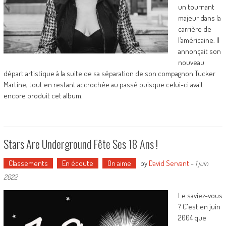
un tournant
majeur dans la
carrière de
l’américaine. Il
annonçait son
nouveau
départ artistique à la suite de sa séparation de son compagnon Tucker
Martine, tout en restant accrochée au passé puisque celui-ci avait
encore produit cet album.
Stars Are Underground Fête Ses 18 Ans !
Classements
En écoute
On aime
by
David Servant
-
1 juin
2022
Le saviez-vous
? C'est en juin
2004 que