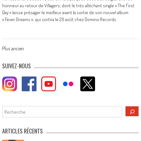
honneur au retour de Villagers, dont le très alléchant single « The First
Day » laisse présager le meilleur avant la sortie de son nouvel album
« Fever Dreams », qui sortira le 20 août chez Domino Records.
Posts
Plus ancien
navigation
SUIVEZ-NOUS
Rechercher
ARTICLES RÉCENTS