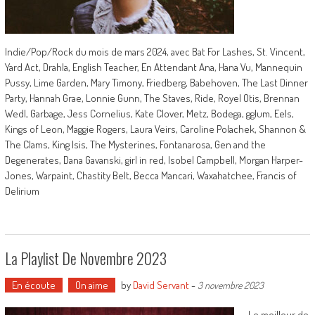
Indie/Pop/Rock du mois de mars 2024, avec Bat For Lashes, St. Vincent,
Yard Act, Drahla, English Teacher, En Attendant Ana, Hana Vu, Mannequin
Pussy, Lime Garden, Mary Timony, Friedberg, Babehoven, The Last Dinner
Party, Hannah Grae, Lonnie Gunn, The Staves, Ride, Royel Otis, Brennan
Wedl, Garbage, Jess Cornelius, Kate Clover, Metz, Bodega, gglum, Eels,
Kings of Leon, Maggie Rogers, Laura Veirs, Caroline Polachek, Shannon &
The Clams, King Isis, The Mysterines, Fontanarosa, Gen and the
Degenerates, Dana Gavanski, girl in red, Isobel Campbell, Morgan Harper-
Jones, Warpaint, Chastity Belt, Becca Mancari, Waxahatchee, Francis of
Delirium
La Playlist De Novembre 2023
En écoute
On aime
by
David Servant
-
3 novembre 2023
Le meilleur de