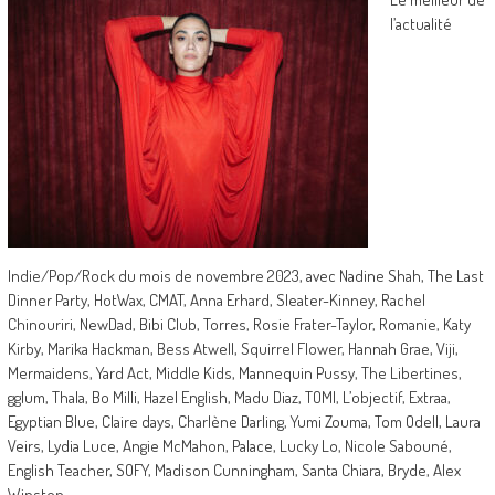
l’actualité
Indie/Pop/Rock du mois de novembre 2023, avec Nadine Shah, The Last
Dinner Party, HotWax, CMAT, Anna Erhard, Sleater-Kinney, Rachel
Chinouriri, NewDad, Bibi Club, Torres, Rosie Frater-Taylor, Romanie, Katy
Kirby, Marika Hackman, Bess Atwell, Squirrel Flower, Hannah Grae, Viji,
Mermaidens, Yard Act, Middle Kids, Mannequin Pussy, The Libertines,
gglum, Thala, Bo Milli, Hazel English, Madu Diaz, TOMI, L’objectif, Extraa,
Egyptian Blue, Claire days, Charlène Darling, Yumi Zouma, Tom Odell, Laura
Veirs, Lydia Luce, Angie McMahon, Palace, Lucky Lo, Nicole Sabouné,
English Teacher, SOFY, Madison Cunningham, Santa Chiara, Bryde, Alex
Winston…