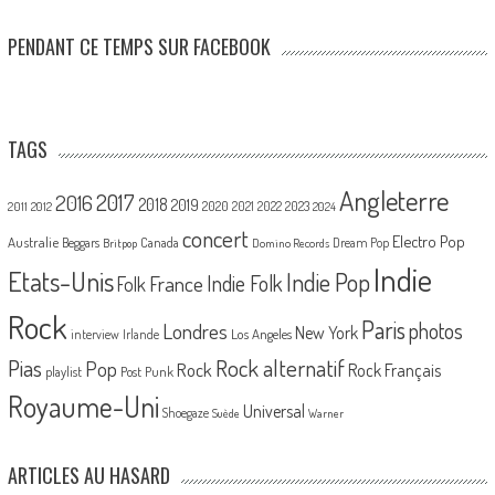
PENDANT CE TEMPS SUR FACEBOOK
TAGS
Angleterre
2017
2016
2018
2019
2020
2021
2022
2023
2011
2012
2024
concert
Electro Pop
Australie
Canada
Beggars
Dream Pop
Britpop
Domino Records
Indie
Etats-Unis
Indie Pop
France
Indie Folk
Folk
Rock
Paris
Londres
photos
New York
Los Angeles
interview
Irlande
Pias
Rock alternatif
Pop
Rock
Rock Français
playlist
Post Punk
Royaume-Uni
Universal
Shoegaze
Suède
Warner
ARTICLES AU HASARD