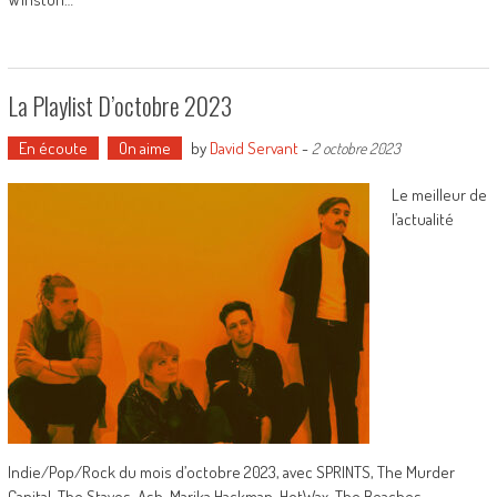
La Playlist D’octobre 2023
En écoute
On aime
by
David Servant
-
2 octobre 2023
Le meilleur de
l’actualité
Indie/Pop/Rock du mois d’octobre 2023, avec SPRINTS, The Murder
Capital, The Staves, Ash, Marika Hackman, HotWax, The Beaches,