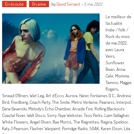
En écoute
On aime
by
David Servant
-
5 mai 2022
Le meilleur de
l’actualité
Indie / Folk /
Rock du mois
de mai 2022,
avec Laura
Veirs,
Sunflower
Bean, Anna
Calvi, Momma,
Tamino, Maggie
Rogers,
Sinead O’Brien, Wet Leg, Art d’Ecco, Aurora, Hater, Fontaines D.C., Andrew
Bird, Friedberg, Coach Party, The Smile, Metro Verlaine, Peaness, Interpol,
Dana Gavanski, Melody’s Echo Chamber, Arcade Fire, Rolling Blackouts
Coastal Fever, Walt Disco, Sorry, Faye Webster, Tess Parks, Liam Gallagher,
White Flowers, Angel Olsen, Rae Morris, The Regrettes, Regina Spektor,
Katy J Pearson, Flasher, Warpaint, Porridge Radio, SOAK, Karen Elson, Léa