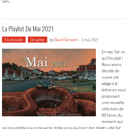
Sen…
La Playlist De Mai 2021
En écoute
On aime
by
David Servant
-
3 mai 2021
En mai, fait ce
qu’il te plaît !
Nous avons
décidé de
suivre cet
adage à la
lettre en vous
proposant
une nouvelle
sélection de
80 titres du
moment qui
ne ressemble à aucune autre. Indie jusqu’au bout des doigts, elle fait