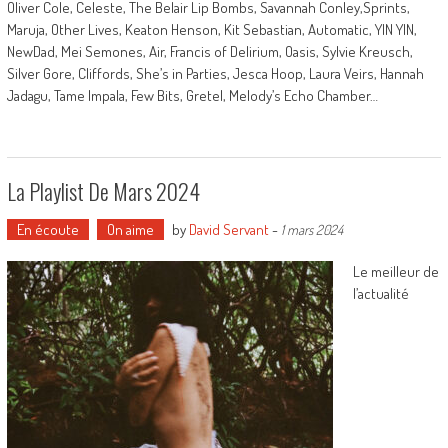
Oliver Cole, Celeste, The Belair Lip Bombs, Savannah Conley,Sprints,
Maruja, Other Lives, Keaton Henson, Kit Sebastian, Automatic, YIN YIN,
NewDad, Mei Semones, Air, Francis of Delirium, Oasis, Sylvie Kreusch,
Silver Gore, Cliffords, She’s in Parties, Jesca Hoop, Laura Veirs, Hannah
Jadagu, Tame Impala, Few Bits, Gretel, Melody’s Echo Chamber…
La Playlist De Mars 2024
En écoute
On aime
by
David Servant
-
1 mars 2024
Le meilleur de
l’actualité