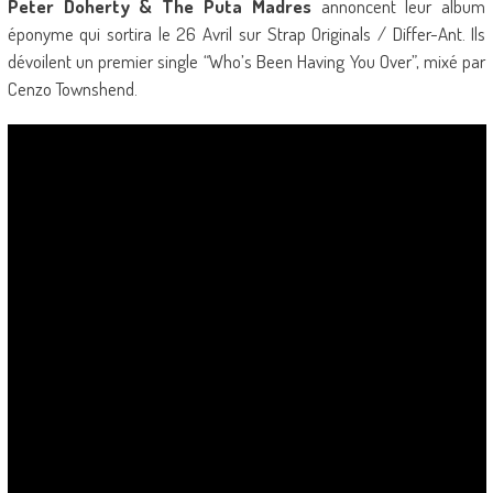
Peter Doherty & The Puta Madres
annoncent leur album
éponyme qui sortira le 26 Avril sur Strap Originals / Differ-Ant. Ils
dévoilent un premier single “Who’s Been Having You Over”, mixé par
Cenzo Townshend.