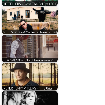
THE TELLERS - Close The Evil Eye (2011)
SHED SEVEN - A Matter of Time (2024)
L.A. SALAMI - "City Of Bootmakers"…
PETER HENRY PHILLIPS - "The Origin"