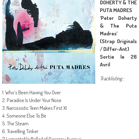
DOHERTY & THE
PUTA MADRES
‘Peter Doherty
& The Puta
Madres’
(Strap Originals
/ Differ-Ant)
Sortie le 26
Avril
Tracklisting :
1. Who’s Been Having You Over
2. Paradise Is Under Your Nose
3. Narcissistic Teen Makes First XI
4. Someone Else To Be
5. The Steam
6. Travelling Tinker
7. Lamentable Ballad of Gascony Avenue