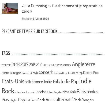
Julia Cumming : « C’est comme si je repartais de
zéro »
Posted on
9 juillet 2026
PENDANT CE TEMPS SUR FACEBOOK
TAGS
Angleterre
2017
2016
2018
2019
2020
2021
2022
2023
2011
2012
2024
concert
Electro Pop
Australie
Canada
Beggars
Dream Pop
Britpop
Domino Records
Indie
Etats-Unis
Indie Pop
France
Indie Folk
Folk
Rock
Paris
Londres
photos
New York
Los Angeles
interview
Irlande
Pias
Rock alternatif
Pop
Rock
Rock Français
playlist
Post Punk