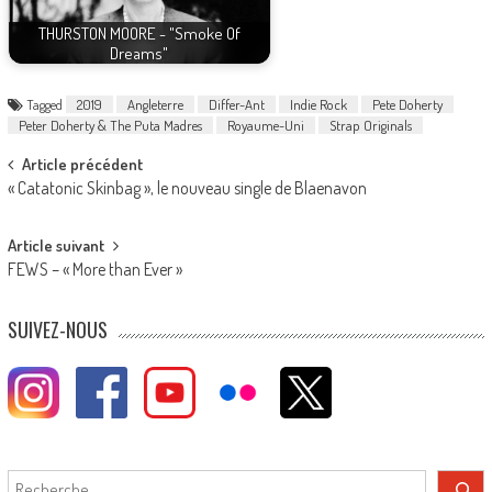
THURSTON MOORE - "Smoke Of
Dreams"
Tagged
2019
Angleterre
Differ-Ant
Indie Rock
Pete Doherty
Peter Doherty & The Puta Madres
Royaume-Uni
Strap Originals
Post
Article précédent
« Catatonic Skinbag », le nouveau single de Blaenavon
navigation
Article suivant
FEWS – « More than Ever »
SUIVEZ-NOUS
Rechercher