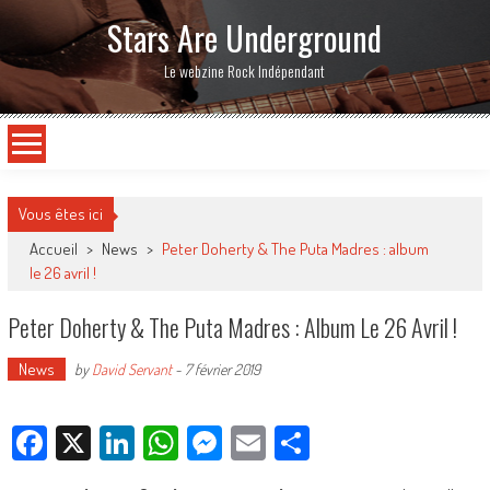
Stars Are Underground
Le webzine Rock Indépendant
Vous êtes ici
Accueil
>
News
>
Peter Doherty & The Puta Madres : album
le 26 avril !
Peter Doherty & The Puta Madres : Album Le 26 Avril !
News
by
David Servant
-
7 février 2019
Facebook
X
LinkedIn
WhatsApp
Messenger
Email
Partager