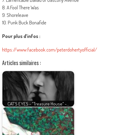
8. A Fool There Was
9. Shoreleave
10. Punk Buck Bonafide
Pour plus d’infos :
https://www.facebook.com/peterdohertyofficial/
Articles similaires :
CAT'S EYES - "Treasure House" -…