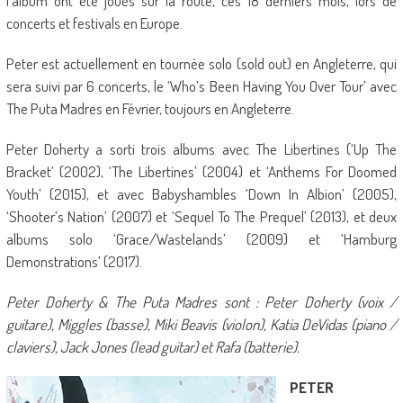
l’album ont été joués sur la route, ces 18 derniers mois, lors de
concerts et festivals en Europe.
Peter est actuellement en tournée solo (sold out) en Angleterre, qui
sera suivi par 6 concerts, le ‘Who’s Been Having You Over Tour’ avec
The Puta Madres en Février, toujours en Angleterre.
Peter Doherty a sorti trois albums avec The Libertines (‘Up The
Bracket’ (2002), ‘The Libertines’ (2004) et ‘Anthems For Doomed
Youth’ (2015), et avec Babyshambles ‘Down In Albion’ (2005),
‘Shooter’s Nation’ (2007) et ‘Sequel To The Prequel’ (2013), et deux
albums solo ‘Grace/Wastelands’ (2009) et ‘Hamburg
Demonstrations’ (2017).
Peter Doherty & The Puta Madres sont : Peter Doherty (voix /
guitare), Miggles (basse), Miki Beavis (violon), Katia DeVidas (piano /
claviers), Jack Jones (lead guitar) et Rafa (batterie).
PETER