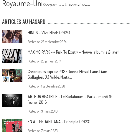
Royaume-Uni
Universal
Shoegaze
Suède
Warner
ARTICLES AU HASARD
HINDS – Viva Hinds (2024)
Posted on
27 septembre 2024
MAXÏMO PARK – « Risk To Exist » – Nouvel album le 21 avril
Posted on
29 janvier 2017
Chroniques express #12 : Donna Missal, Lane, Liam
Gallagher, JJ Wilde, Maita…
Posted on
1 septembre 2020
ARTHUR BEATRICE – Le Badaboum – Paris – mardi 16
février 2016
Posted on
9 mars 2016
EN ATTENDANT ANA – Principia (2023)
Posted on
7 mars 2023