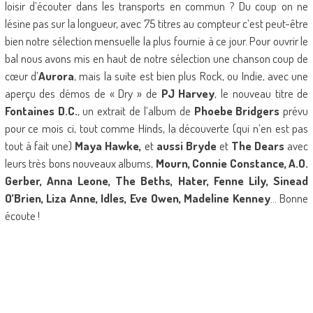
loisir d’écouter dans les transports en commun ? Du coup on ne
lésine pas sur la longueur, avec 75 titres au compteur c’est peut-être
bien notre sélection mensuelle la plus fournie à ce jour. Pour ouvrir le
bal nous avons mis en haut de notre sélection une chanson coup de
cœur d’
Aurora
, mais la suite est bien plus Rock, ou Indie, avec une
aperçu des démos de « Dry » de
PJ Harvey
, le nouveau titre de
Fontaines D.C.
, un extrait de l’album de
Phoebe Bridgers
prévu
pour ce mois ci, tout comme Hinds, la découverte (qui n’en est pas
tout à fait une)
Maya Hawke,
et
aussi Bryde
et
The Dears
avec
leurs très bons nouveaux albums,
Mourn, Connie Constance, A.O.
Gerber, Anna Leone, The Beths, Hater, Fenne Lily, Sinead
O’Brien, Liza Anne, Idles, Eve Owen, Madeline Kenney
… Bonne
écoute !