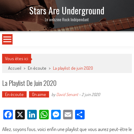
Stars Are Underground
Le webzine Rock Indépendant
Vous êtes ici
Accueil
>
En écoute
>
La playlist de juin 2020
La Playlist De Juin 2020
En écoute
On aime
by
David Servant
-
2 juin 2020
Facebook
X
LinkedIn
WhatsApp
Messenger
Email
Partager
Allez, soyons fous, voici enfin une playlist que vous aurez peut-être le