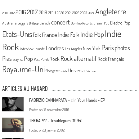
Angleterre
2017
2016
2018
2019
2020
2021
2022
2023
2011
2012
2024
concert
Electro Pop
Australie
Canada
Beggars
Dream Pop
Britpop
Domino Records
Indie
Etats-Unis
Indie Pop
France
Indie Folk
Folk
Rock
Paris
Londres
photos
New York
Los Angeles
interview
Irlande
Pias
Rock alternatif
Pop
Rock
Rock Français
playlist
Post Punk
Royaume-Uni
Universal
Shoegaze
Suède
Warner
ARTICLES AU HASARD
FABRIZIO CAMMARATA – « In Your Hands » EP
Posted on
19 novembre 2016
THERAPY? – Troublegum (1994)
Posted on
21 janvier 2002