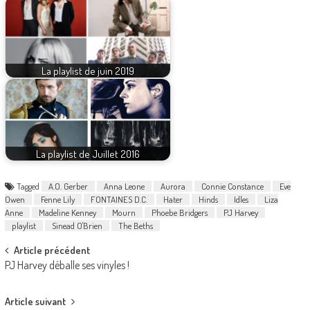
La playlist de juin 2019
La playlist de Juillet 2016
Tagged
A.O. Gerber
Anna Leone
Aurora
Connie Constance
Eve
Owen
Fenne Lily
FONTAINES D.C.
Hater
Hinds
Idles
Liza
Anne
Madeline Kenney
Mourn
Phoebe Bridgers
PJ Harvey
playlist
Sinead O'Brien
The Beths
Post
Article précédent
PJ Harvey déballe ses vinyles !
navigation
Article suivant