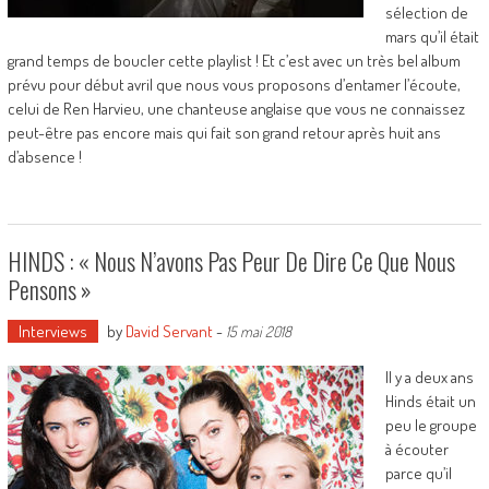
sélection de
mars qu’il était
grand temps de boucler cette playlist ! Et c’est avec un très bel album
prévu pour début avril que nous vous proposons d’entamer l’écoute,
celui de Ren Harvieu, une chanteuse anglaise que vous ne connaissez
peut-être pas encore mais qui fait son grand retour après huit ans
d’absence !
HINDS : « Nous N’avons Pas Peur De Dire Ce Que Nous
Pensons »
Interviews
by
David Servant
-
15 mai 2018
Il y a deux ans
Hinds était un
peu le groupe
à écouter
parce qu’il