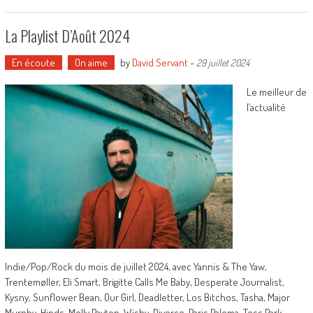
La Playlist D’Août 2024
En écoute
On aime
by
David Servant
-
29 juillet 2024
Le meilleur de
l’actualité
Indie/Pop/Rock du mois de juillet 2024, avec Yannis & The Yaw,
Trentemøller, Eli Smart, Brigitte Calls Me Baby, Desperate Journalist,
Kysny, Sunflower Bean, Our Girl, Deadletter, Los Bitchos, Tasha, Major
Murphy, Hinds, Molly Payton, Wishy, Divorce, Paris Paloma, Tess Park,