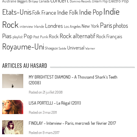
Electro Pop
Australie
Canada
Beggars
Dream Pop
Britpop
Domino Records
Indie
Etats-Unis
Indie Pop
France
Indie Folk
Folk
Rock
Paris
Londres
photos
New York
Los Angeles
interview
Irlande
Pias
Rock alternatif
Pop
Rock
Rock Français
playlist
Post Punk
Royaume-Uni
Universal
Shoegaze
Suède
Warner
ARTICLES AU HASARD
MY BRIGHTEST DIAMOND – A Thousand Shark’s Teeth
(2008)
Posted on
21 juillet 2008
LISA PORTELLI – Le Régal (2011)
Posted on
3 mai 2011
FINDLAY – Interview – Paris, mercredi 1er février 2017
Posted on
9 mars 2017