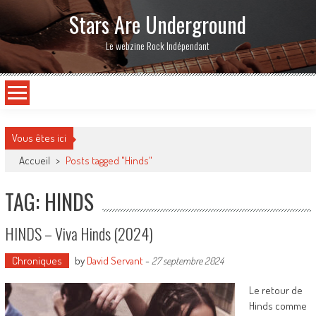
Stars Are Underground
Le webzine Rock Indépendant
Vous êtes ici
Accueil
>
Posts tagged "Hinds"
TAG: HINDS
HINDS – Viva Hinds (2024)
Chroniques
by
David Servant
-
27 septembre 2024
Le retour de
Hinds comme