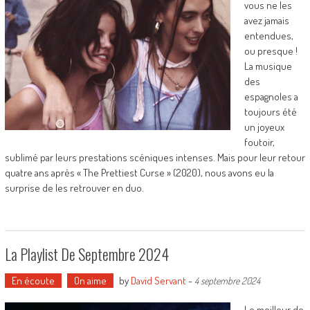
vous ne les
avez jamais
entendues,
ou presque !
La musique
des
espagnoles a
toujours été
un joyeux
foutoir,
sublimé par leurs prestations scéniques intenses. Mais pour leur retour
quatre ans après « The Prettiest Curse » (2020), nous avons eu la
surprise de les retrouver en duo.
La Playlist De Septembre 2024
En écoute
On aime
by
David Servant
-
4 septembre 2024
Le meilleur de