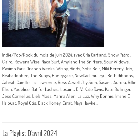
Indie/Pop/Rock du mois de juin 2024, avec Orla Gartland, Snow Patrol,
Clairo, Rowena Wise, Nada Surf, Amyl and The Sniffers, Sour Widows,
Maxïmo Park, Orlando Weeks, Wishy, Hinds, Sofia Bolt, Miki Berenyi Trio,
Beabadoobee, The Buoys, Honeyglaze, NewDad, mui zyu, Beth Gibbons,
Jahnah Camille, Liz Lawrence, Bess Atwell, Jay Som, Sasami, Aurora, Billie
Eilish, Yodelice, Bat for Lashes, Lusaint, DIIV, Kate Davis, Kate Bollinger,
Jess Cornelius, Liela Moss, Marina Allen, La Luz, Why Bonnie, Imane El
Halouat, Royel Otis, Black Honey, Cmat, Maya Hawke…
La Playlist D’avril 2024