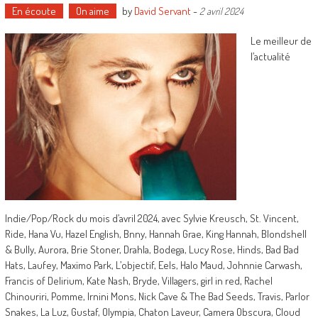
En écoute
On aime
by
David Servant
-
2 avril 2024
Le meilleur de
l’actualité
Indie/Pop/Rock du mois d’avril 2024, avec Sylvie Kreusch, St. Vincent,
Ride, Hana Vu, Hazel English, Bnny, Hannah Grae, King Hannah, Blondshell
& Bully, Aurora, Brie Stoner, Drahla, Bodega, Lucy Rose, Hinds, Bad Bad
Hats, Laufey, Maxïmo Park, L’objectif, Eels, Halo Maud, Johnnie Carwash,
Francis of Delirium, Kate Nash, Bryde, Villagers, girl in red, Rachel
Chinouriri, Pomme, Irnini Mons, Nick Cave & The Bad Seeds, Travis, Parlor
Snakes, La Luz, Gustaf, Olympia, Chaton Laveur, Camera Obscura, Cloud