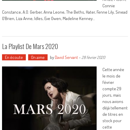
Connie
Constance, A.O. Gerber, Anna Leone, The Beths, Hater, Fenne Lily, Sinead
O’Brien, Liza Anne, Idles, Eve Owen, Madeline Kenney…
La Playlist De Mars 2020
En écoute
On aime
by
David Servant
-
28 février 2020
Cette année
le mois de
février
compte 29
jours, mais
nous avions
déjà tellement
de titres en
stock pour
cette