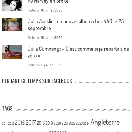
PJ Harvey en orbite
Posted on
16 juillet 2026
Julia Jacklin : un nouvel album chez 4AD le 25
septembre
Posted on
10 juillet 2026
Julia Cumming : « C’est comme si je repartais de
zéro »
Posted on
9 juillet 2026
PENDANT CE TEMPS SUR FACEBOOK
TAGS
Angleterre
2017
2016
2018
2019
2020
2021
2022
2023
2011
2012
2024
concert