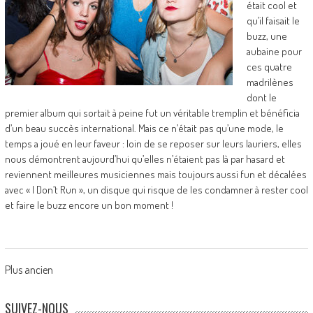
était cool et
qu’il faisait le
buzz, une
aubaine pour
ces quatre
madrilènes
dont le
premier album qui sortait à peine fut un véritable tremplin et bénéficia
d’un beau succès international. Mais ce n’était pas qu’une mode, le
temps a joué en leur faveur : loin de se reposer sur leurs lauriers, elles
nous démontrent aujourd’hui qu’elles n’étaient pas là par hasard et
reviennent meilleures musiciennes mais toujours aussi fun et décalées
avec « I Don’t Run », un disque qui risque de les condamner à rester cool
et faire le buzz encore un bon moment !
Posts
Plus ancien
navigation
SUIVEZ-NOUS