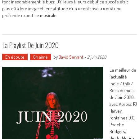
font inexorablement le buzz. D’ailleurs à leurs début ce succès était
plus dû à leur image et leur attitude d’un « cool absolu » qu’à une
profonde expertise musicale.
La Playlist De Juin 2020
En écoute
On aime
by
David Servant
-
2 juin 2020
Le meilleur de
l’actualité
Indie / Folk /
Rock du mois
de Juin 2020,
avec Aurora, PJ
Harvey,
Fontaines D.C,
Phoebe
Bridgers,
Hinds, Mourn,