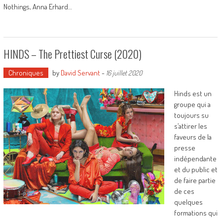
Nothings, Anna Erhard…
HINDS – The Prettiest Curse (2020)
Chroniques
by
David Servant
-
16 juillet 2020
Hinds est un
groupe qui a
toujours su
s’attirer les
faveurs de la
presse
indépendante
et du public et
de faire partie
de ces
quelques
formations qui