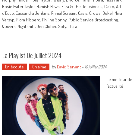
Rosie Frater-Taylor, Hamish Hawk, Eliza & The Delusionals, Clairo, Art
d’Ecco, Cassandra Jenkins, Primal Scream, Oasis, Crows, Dekel, Nina
Versyp, Flora Hibberd, Philine Sonny, Public Service Broadcasting,
Quivers, Nightshift, Jen Cloher, Sofy, Thala…
La Playlist De Juillet 2024
En écoute
On aime
by
David Servant
-
10 juillet 2024
Le meilleur de
l’actualité