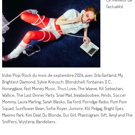
l’actualité
Indie/Pop/Rock du mois de septembre 2024, avec Orla Gartland, My
Brightest Diamond, Sylvie Kreusch, Blondshell, Fontaines D.C.,
Honeyglaze, Fast Money Music, Thus Love, The Waeve, Kit Sebastian,
Wallice, The Last Dinner Party, Snail Mail, beabadoobee, Hinds, Soccer
Mommy, Laura Marling, Sarah Blasko, Gia Ford, Porridge Radio, Pom Pom
Squad, Sunflower Bean, Sofie Royer, Juniore, Klô Pelgag, Bright Eyes,
Maxïmo Park, Kim Deal, Du Blonde, Our Girl, Phantogram, Gift, Amyl and The
Sniffers, Wysteria, Bandeliers…