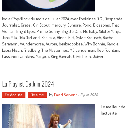
Indie/Pop/Rock du mois de juillet 2024, avec Fontaines D.C., Desperate
Journalist, Gretel, Girl Scout, mercury, Juniore, Pond, Blossoms, That
Woman, Bright Eyes, Philine Sonny, Brigitte Calls Me Baby, Nilüfer Yanya,
Jana Mila, Orla Gartland, Bar Italia, Hinds, Gift, Sylvie Kreusch, Rachel
Sermanni, Wunderhorse, Aurora, beabadoobee, Why Bonnie, Kandle,
Laura Misch, Friedberg, The Mysterines, MJ Lenderman, Reb Fountain,
Cassandra Jenkins, Margaux, King Hannah, Olivia Dean, Quivers…
La Playlist De Juin 2024
En écoute
On aime
by
David Servant
-
3 juin 2024
Le meilleur de
l’actualité