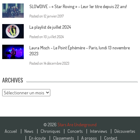
SLOWDIVE – « Star Roving » – Leur 1er titre depuis 22 ans!
Posted on
12 janvier 2017
La playlist de juillet 2024
Posted on
10 juillet 2024
Laura Misch – Le Point Éphémère – Paris, lundi 13 novembre
2023
Posted on
14 décembre 2023
ARCHIVES
Archives
© 2026
Stars Are Underground
Accueil
News
Chroniques
Concerts
Interviews
Découvertes
En écoute
Classements
A propos
Contact