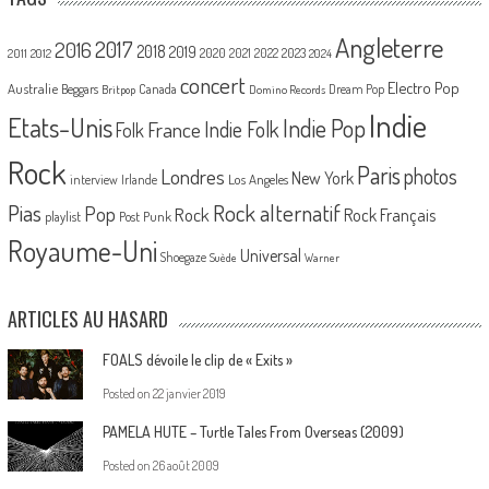
Angleterre
2017
2016
2018
2019
2020
2021
2022
2023
2011
2012
2024
concert
Electro Pop
Australie
Canada
Beggars
Dream Pop
Britpop
Domino Records
Indie
Etats-Unis
Indie Pop
France
Indie Folk
Folk
Rock
Paris
Londres
photos
New York
Los Angeles
interview
Irlande
Pias
Rock alternatif
Pop
Rock
Rock Français
playlist
Post Punk
Royaume-Uni
Universal
Shoegaze
Suède
Warner
ARTICLES AU HASARD
FOALS dévoile le clip de « Exits »
Posted on
22 janvier 2019
PAMELA HUTE – Turtle Tales From Overseas (2009)
Posted on
26 août 2009