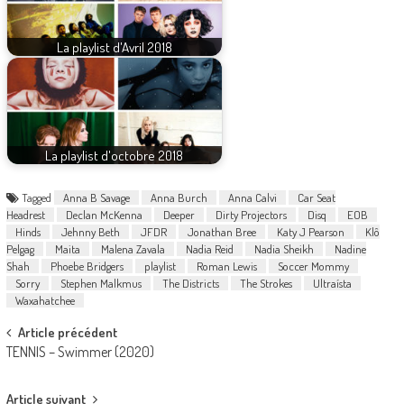
La playlist d'Avril 2018
La playlist d'octobre 2018
Tagged
Anna B Savage
Anna Burch
Anna Calvi
Car Seat
Headrest
Declan McKenna
Deeper
Dirty Projectors
Disq
EOB
Hinds
Jehnny Beth
JFDR
Jonathan Bree
Katy J Pearson
Klô
Pelgag
Maita
Malena Zavala
Nadia Reid
Nadia Sheikh
Nadine
Shah
Phoebe Bridgers
playlist
Roman Lewis
Soccer Mommy
Sorry
Stephen Malkmus
The Districts
The Strokes
Ultraísta
Waxahatchee
Post
Article précédent
TENNIS – Swimmer (2020)
navigation
Article suivant