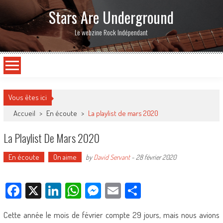
Stars Are Underground
Le webzine Rock Indépendant
Vous êtes ici
Accueil
>
En écoute
>
La playlist de mars 2020
La Playlist De Mars 2020
En écoute
On aime
by
David Servant
-
28 février 2020
Facebook
X
LinkedIn
WhatsApp
Messenger
Email
Partager
Cette année le mois de février compte 29 jours, mais nous avions