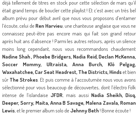
déjà tellement de titres en stock pour cette sélection de mars qu’il
était grand temps de boucler cette playlist ! Et c’est avec un très bel
album prévu pour début avril que nous vous proposons d’entamer
l’écoute, celui de
Ren Harvieu
, une chanteuse anglaise que vous ne
connaissez peut-être pas encore mais qui fait son grand retour
après huit ans d’absence ! Parmi les autres retours, après un silence
moins long cependant, nous vous recommandons chaudement
Nadine Shah , Phoebe Bridgers, Nadia Reid, Declan McKenna,
Soccer Mommy, Ultraísta, Anna Burch, Klô Pelgag,
Waxahatchee, Car Seat Headrest, The Districts, Hinds
et bien
sûr
The Strokes
. Et puis comme à l’accoutumée nous vous avons
sélectionné pour vous beaucoup de découvertes, dont l’électro Folk
intense de l’islandaise
JFDR
, mais aussi
Nadia Sheikh, Disq,
Deeper, Sorry, Maita, Anna B Savage, Malena Zavala, Roman
Lewis
, et le premier album solo de
Jehnny Beth
! Bonne écoute !