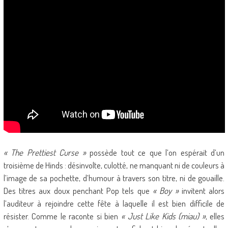
« The Prettiest Curse »
possède tout ce que l’on espérait d’un
troisième de Hinds : désinvolte, culotté, ne manquant ni de couleurs à
l’image de sa pochette, d’humour à travers son titre, ni de gouaille.
Des titres aux doux penchant Pop tels que
« Boy »
invitent alors
l’auditeur à rejoindre cette fête à laquelle il est bien difficile de
résister. Comme le raconte si bien
« Just Like Kids (miau) »
, elles