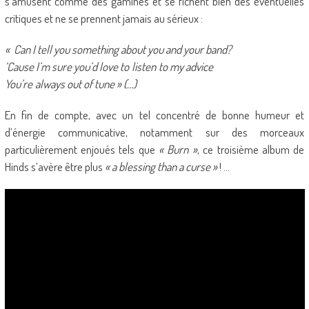
s’amusent comme des gamines et se fichent bien des éventuelles
critiques et ne se prennent jamais au sérieux :
« Can I tell you something about you and your band?
‘Cause I’m sure you’d love to listen to my advice
You’re always out of tune » (…)
En fin de compte, avec un tel concentré de bonne humeur et
d’énergie communicative, notamment sur des morceaux
particulièrement enjoués tels que
« Burn »
, ce troisième album de
Hinds s’avère être plus
« a blessing than a curse »
! …