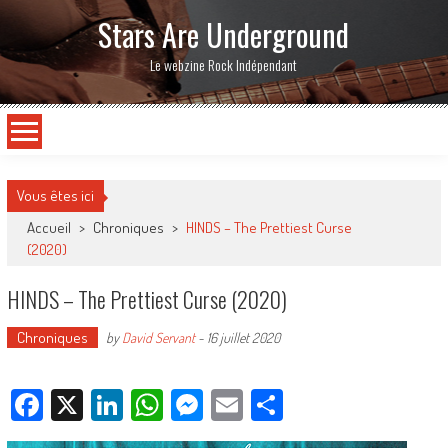
Stars Are Underground
Le webzine Rock Indépendant
Vous êtes ici
Accueil
>
Chroniques
>
HINDS – The Prettiest Curse
(2020)
HINDS – The Prettiest Curse (2020)
Chroniques
by
David Servant
-
16 juillet 2020
Facebook
X
LinkedIn
WhatsApp
Messenger
Email
Partager