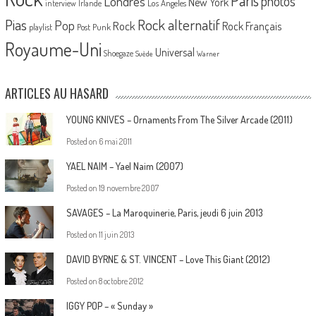
Londres
photos
New York
Los Angeles
interview
Irlande
Pias
Rock alternatif
Pop
Rock
Rock Français
playlist
Post Punk
Royaume-Uni
Universal
Shoegaze
Suède
Warner
ARTICLES AU HASARD
YOUNG KNIVES – Ornaments From The Silver Arcade (2011)
Posted on
6 mai 2011
YAEL NAIM – Yael Naim (2007)
Posted on
19 novembre 2007
SAVAGES – La Maroquinerie, Paris, jeudi 6 juin 2013
Posted on
11 juin 2013
DAVID BYRNE & ST. VINCENT – Love This Giant (2012)
Posted on
8 octobre 2012
IGGY POP – « Sunday »