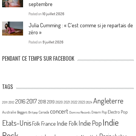
septembre
Posted on
10 juillet 2026
Julia Cumming : « C’est comme si je repartais de
zéro »
Posted on
9 juillet 2026
PENDANT CE TEMPS SUR FACEBOOK
TAGS
Angleterre
2017
2016
2018
2019
2020
2021
2022
2023
2011
2012
2024
concert
Electro Pop
Australie
Canada
Beggars
Dream Pop
Britpop
Domino Records
Indie
Etats-Unis
Indie Pop
France
Indie Folk
Folk
Rock
Paris