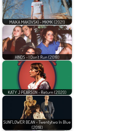
MAIKA MAKOVSKI - MKMK (2021)
HINDS - I Don’t Run (2018)
KATY J PEARSON - Return (2020)
SUNFLOWER BEAN - Twentytwo In Blue
(2018)