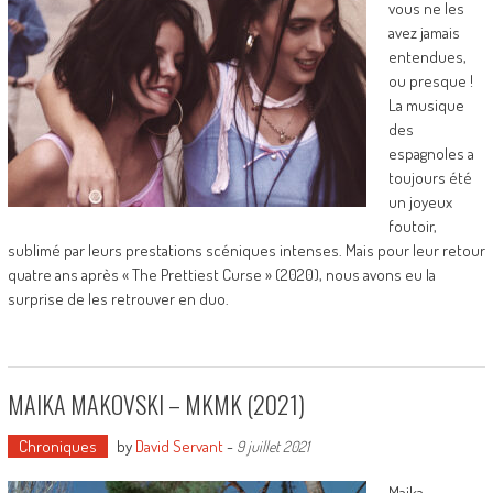
vous ne les
avez jamais
entendues,
ou presque !
La musique
des
espagnoles a
toujours été
un joyeux
foutoir,
sublimé par leurs prestations scéniques intenses. Mais pour leur retour
quatre ans après « The Prettiest Curse » (2020), nous avons eu la
surprise de les retrouver en duo.
MAIKA MAKOVSKI – MKMK (2021)
Chroniques
by
David Servant
-
9 juillet 2021
Maika