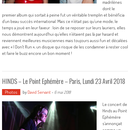
madrilènes
dont le
premier album qui sortait à peine fut un véritable tremplin et bénéficia
d’un beau succès international. Mais ce n’était pas qu’une mode, le
temps a joué en leur faveur : loin de se reposer sur leurs lauriers, elles
nous démontrent aujourd’hui qu’elles n’étaient pas là par hasard et
reviennent meilleures musiciennes mais toujours aussi fun et décalées
avec « I Don’t Run », un disque qui risque de les condamner à rester cool
et faire le buzz encore un bon moment !
HINDS – Le Point Ephémère – Paris, Lundi 23 Avril 2018
Photos
by
David Servant
-
6 mai 2018
Le concert de
Hinds au Point
Ephémère
s’annonçait
comme un