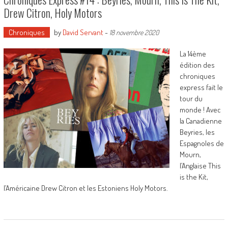
Drew Citron, Holy Motors
Chroniques
by
David Servant
-
18 novembre 2020
La 14ème
édition des
chroniques
express fait le
tour du
monde ! Avec
la Canadienne
Beyries, les
Espagnoles de
Mourn,
l’Anglaise This
is the Kit,
l’Américaine Drew Citron et les Estoniens Holy Motors.