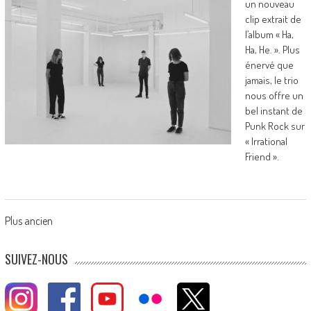
un nouveau
clip extrait de
l’album « Ha,
Ha, He. ». Plus
énervé que
jamais, le trio
nous offre un
bel instant de
Punk Rock sur
« Irrational
Friend ».
Posts
Plus ancien
navigation
SUIVEZ-NOUS