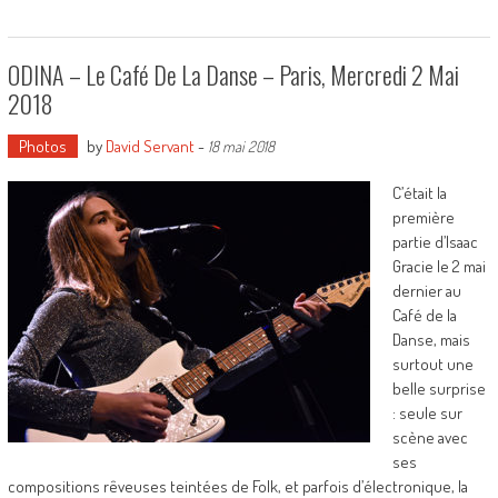
ODINA – Le Café De La Danse – Paris, Mercredi 2 Mai
2018
Photos
by
David Servant
-
18 mai 2018
C’était la
première
partie d’Isaac
Gracie le 2 mai
dernier au
Café de la
Danse, mais
surtout une
belle surprise
: seule sur
scène avec
ses
compositions rêveuses teintées de Folk, et parfois d’électronique, la