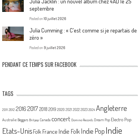
Julia Jacklin : un nouvel album chez 4AD le 25
septembre
Posted on
10 juillet 2026
Julia Cumming : « C’est comme si je repartais de
zéro »
Posted on
9 juillet 2026
PENDANT CE TEMPS SUR FACEBOOK
TAGS
Angleterre
2017
2016
2018
2019
2020
2021
2022
2023
2011
2012
2024
concert
Electro Pop
Australie
Canada
Beggars
Dream Pop
Britpop
Domino Records
Indie
Etats-Unis
Indie Pop
France
Indie Folk
Folk