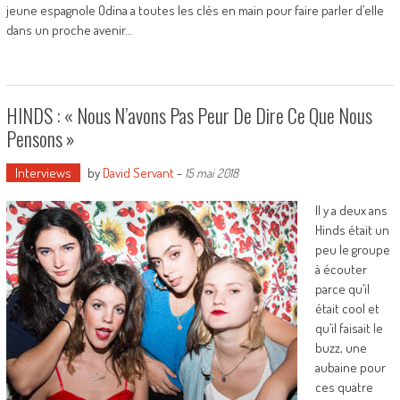
jeune espagnole Odina a toutes les clés en main pour faire parler d’elle
dans un proche avenir…
HINDS : « Nous N’avons Pas Peur De Dire Ce Que Nous
Pensons »
Interviews
by
David Servant
-
15 mai 2018
Il y a deux ans
Hinds était un
peu le groupe
à écouter
parce qu’il
était cool et
qu’il faisait le
buzz, une
aubaine pour
ces quatre