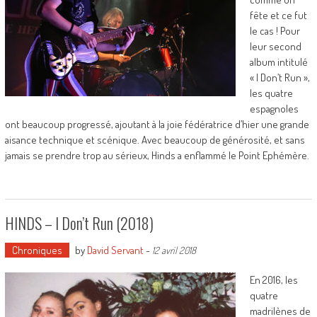
fête et ce fut
le cas ! Pour
leur second
album intitulé
« I Don’t Run »,
les quatre
espagnoles
ont beaucoup progressé, ajoutant à la joie fédératrice d’hier une grande
aisance technique et scénique. Avec beaucoup de générosité, et sans
jamais se prendre trop au sérieux, Hinds a enflammé le Point Ephémère.
HINDS – I Don’t Run (2018)
Chroniques
by
David Servant
-
12 avril 2018
En 2016, les
quatre
madrilènes de