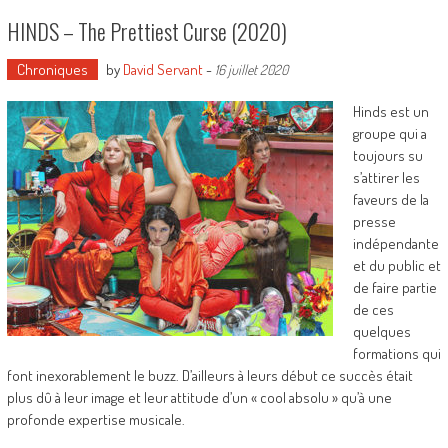
HINDS – The Prettiest Curse (2020)
Chroniques
by
David Servant
-
16 juillet 2020
Hinds est un
groupe qui a
toujours su
s’attirer les
faveurs de la
presse
indépendante
et du public et
de faire partie
de ces
quelques
formations qui
font inexorablement le buzz. D’ailleurs à leurs début ce succès était
plus dû à leur image et leur attitude d’un « cool absolu » qu’à une
profonde expertise musicale.