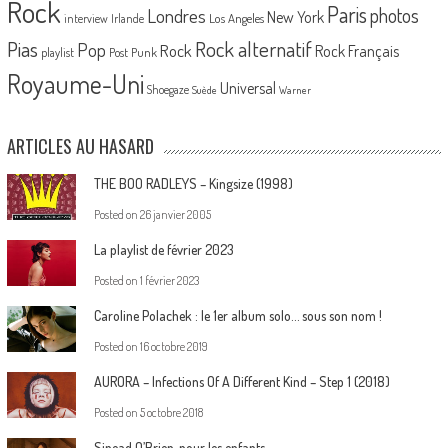
Rock
Paris
Londres
photos
New York
Los Angeles
interview
Irlande
Pias
Rock alternatif
Pop
Rock
Rock Français
playlist
Post Punk
Royaume-Uni
Universal
Shoegaze
Suède
Warner
ARTICLES AU HASARD
THE BOO RADLEYS – Kingsize (1998)
Posted on
26 janvier 2005
La playlist de février 2023
Posted on
1 février 2023
Caroline Polachek : le 1er album solo… sous son nom !
Posted on
16 octobre 2019
AURORA – Infections Of A Different Kind – Step 1 (2018)
Posted on
5 octobre 2018
Sinead O’Brien, pour les enfants