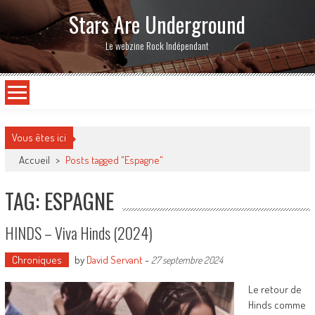
Stars Are Underground
Le webzine Rock Indépendant
Vous êtes ici
Accueil
>
Posts tagged "Espagne"
TAG: ESPAGNE
HINDS – Viva Hinds (2024)
Chroniques
by
David Servant
-
27 septembre 2024
Le retour de
Hinds comme