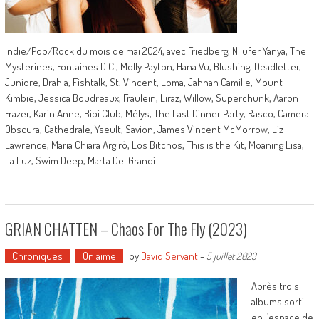
Indie/Pop/Rock du mois de mai 2024, avec Friedberg, Nilüfer Yanya, The
Mysterines, Fontaines D.C., Molly Payton, Hana Vu, Blushing, Deadletter,
Juniore, Drahla, Fishtalk, St. Vincent, Loma, Jahnah Camille, Mount
Kimbie, Jessica Boudreaux, Fräulein, Liraz, Willow, Superchunk, Aaron
Frazer, Karin Anne, Bibi Club, Mélys, The Last Dinner Party, Rasco, Camera
Obscura, Cathedrale, Yseult, Savion, James Vincent McMorrow, Liz
Lawrence, Maria Chiara Argirò, Los Bitchos, This is the Kit, Moaning Lisa,
La Luz, Swim Deep, Marta Del Grandi…
GRIAN CHATTEN – Chaos For The Fly (2023)
Chroniques
On aime
by
David Servant
-
5 juillet 2023
Après trois
albums sorti
en l’espace de