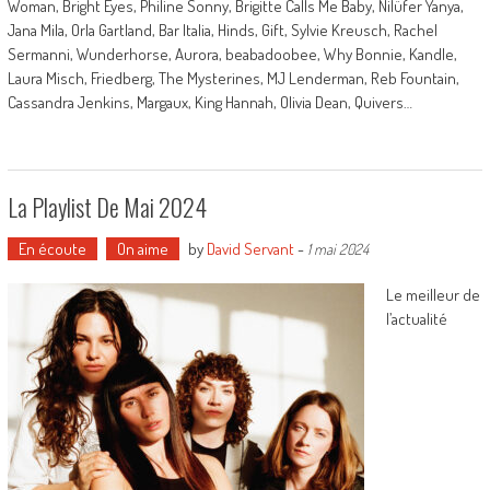
Woman, Bright Eyes, Philine Sonny, Brigitte Calls Me Baby, Nilüfer Yanya,
Jana Mila, Orla Gartland, Bar Italia, Hinds, Gift, Sylvie Kreusch, Rachel
Sermanni, Wunderhorse, Aurora, beabadoobee, Why Bonnie, Kandle,
Laura Misch, Friedberg, The Mysterines, MJ Lenderman, Reb Fountain,
Cassandra Jenkins, Margaux, King Hannah, Olivia Dean, Quivers…
La Playlist De Mai 2024
En écoute
On aime
by
David Servant
-
1 mai 2024
Le meilleur de
l’actualité