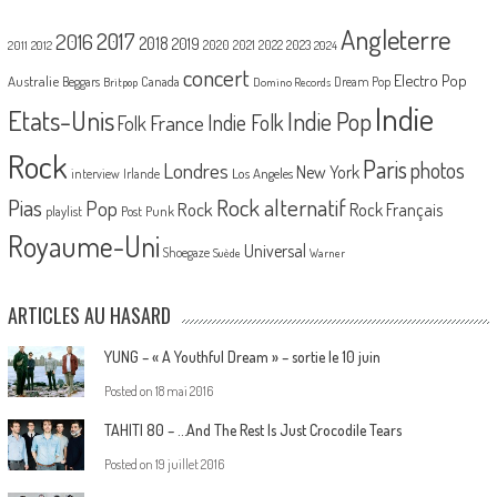
Angleterre
2017
2016
2018
2019
2020
2021
2022
2023
2011
2012
2024
concert
Electro Pop
Australie
Canada
Beggars
Dream Pop
Britpop
Domino Records
Indie
Etats-Unis
Indie Pop
France
Indie Folk
Folk
Rock
Paris
Londres
photos
New York
Los Angeles
interview
Irlande
Pias
Rock alternatif
Pop
Rock
Rock Français
playlist
Post Punk
Royaume-Uni
Universal
Shoegaze
Suède
Warner
ARTICLES AU HASARD
YUNG – « A Youthful Dream » – sortie le 10 juin
Posted on
18 mai 2016
TAHITI 80 – …And The Rest Is Just Crocodile Tears
Posted on
19 juillet 2016