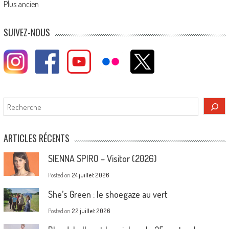
Posts
Plus ancien
navigation
SUIVEZ-NOUS
Rechercher
ARTICLES RÉCENTS
SIENNA SPIRO – Visitor (2026)
Posted on
24 juillet 2026
She’s Green : le shoegaze au vert
Posted on
22 juillet 2026