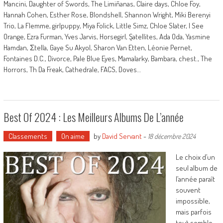
Mancini, Daughter of Swords, The Limiñanas, Claire days, Chloe Foy,
Hannah Cohen, Esther Rose, Blondshell, Shannon Wright, Miki Berenyi
Trio, La Flemme, girlpuppy, Miya Folick, Little Simz, Chloe Slater, I See
Orange, Ezra Furman, Yves Jarvis, Horsegirl, Şatellites, Ada Oda, Yasmine
Hamdan, Σtella, Gaye Su Akyol, Sharon Van Etten, Léonie Pernet,
Fontaines D.C., Divorce, Pale Blue Eyes, Mamalarky, Bambara, chest., The
Horrors, Th Da Freak, Cathedrale, FACS, Doves…
Best Of 2024 : Les Meilleurs Albums De L’année
Classements
On aime
by
David Servant
-
18 décembre 2024
Le choix d’un
seul album de
l’année paraît
souvent
impossible,
mais parfois
tout semble