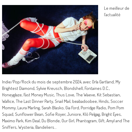
Le meilleur de
l’actualité
Indie/Pop/Rock du mois de septembre 2024, avec Orla Gartland, My
Brightest Diamond, Sylvie Kreusch, Blondshell, Fontaines D.C.,
Honeyglaze, Fast Money Music, Thus Love, The Waeve, Kit Sebastian,
Wallice, The Last Dinner Party, Snail Mail, beabadoobee, Hinds, Soccer
Mommy, Laura Marling, Sarah Blasko, Gia Ford, Porridge Radio, Pom Pom
Squad, Sunflower Bean, Sofie Royer, Juniore, Klô Pelgag, Bright Eyes,
Maxïmo Park, Kim Deal, Du Blonde, Our Girl, Phantogram, Gift, Amyl and The
Sniffers, Wysteria, Bandeliers…