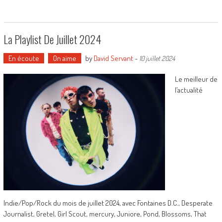
La Playlist De Juillet 2024
En écoute
On aime
by
David Servant
-
10 juillet 2024
Le meilleur de
l’actualité
Indie/Pop/Rock du mois de juillet 2024, avec Fontaines D.C., Desperate
Journalist, Gretel, Girl Scout, mercury, Juniore, Pond, Blossoms, That