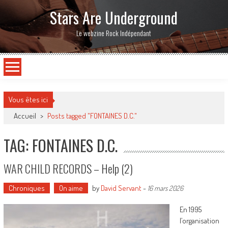
Stars Are Underground
Le webzine Rock Indépendant
Vous êtes ici
Accueil
>
Posts tagged "FONTAINES D.C."
TAG: FONTAINES D.C.
WAR CHILD RECORDS – Help (2)
Chroniques
On aime
by
David Servant
-
16 mars 2026
En 1995
l’organisation