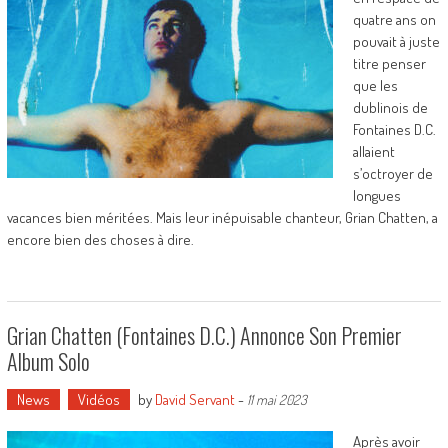
quatre ans on
pouvait à juste
titre penser
que les
dublinois de
Fontaines D.C.
allaient
s’octroyer de
longues
vacances bien méritées. Mais leur inépuisable chanteur, Grian Chatten, a
encore bien des choses à dire.
Grian Chatten (Fontaines D.C.) Annonce Son Premier
Album Solo
News
Vidéos
by
David Servant
-
11 mai 2023
Après avoir