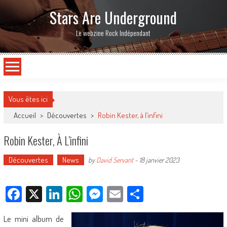
Stars Are Underground
Le webzine Rock Indépendant
Vous êtes ici
Accueil
>
Découvertes
>
Robin Kester, à l’infini
Robin Kester, À L’infini
Découvertes
News
by
David Servant
-
18 janvier 2023
Facebook
X
LinkedIn
WhatsApp
Messenger
Email
Partager
Le mini album de