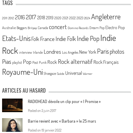
TAGS
Angleterre
2017
2016
2018
2019
2020
2021
2022
2023
2011
2012
2024
concert
Electro Pop
Australie
Canada
Beggars
Dream Pop
Britpop
Domino Records
Indie
Etats-Unis
Indie Pop
France
Indie Folk
Folk
Rock
Paris
Londres
photos
New York
Los Angeles
interview
Irlande
Pias
Rock alternatif
Pop
Rock
Rock Français
playlist
Post Punk
Royaume-Uni
Universal
Shoegaze
Suède
Warner
ARTICLES AU HASARD
RADIOHEAD dévoile un clip pour « I Promise »
Posted on
5 juin 2017
Barrie revient avec « Barbara » le 25 mars
Posted on
19 janvier 2022