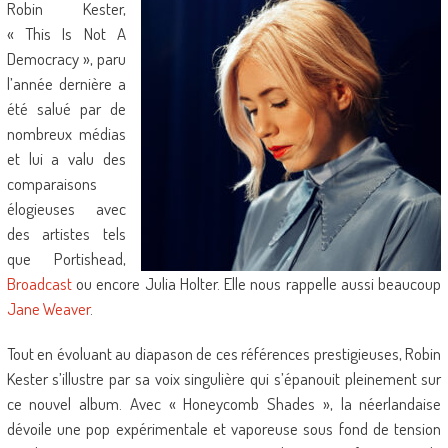
Robin Kester,
« This Is Not A
Democracy », paru
l’année dernière a
été salué par de
nombreux médias
et lui a valu des
comparaisons
élogieuses avec
des artistes tels
que Portishead,
Broadcast
ou encore Julia Holter. Elle nous rappelle aussi beaucoup
Jane Weaver
.
Tout en évoluant au diapason de ces références prestigieuses, Robin
Kester s’illustre par sa voix singulière qui s’épanouit pleinement sur
ce nouvel album. Avec « Honeycomb Shades », la néerlandaise
dévoile une pop expérimentale et vaporeuse sous fond de tension