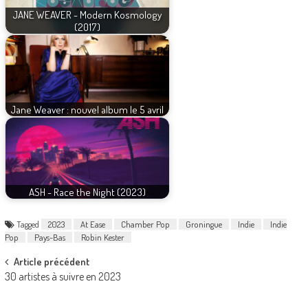
JANE WEAVER - Modern Kosmology
(2017)
Jane Weaver : nouvel album le 5 avril
ASH - Race the Night (2023)
Tagged
2023
At Ease
Chamber Pop
Groningue
Indie
Indie
Pop
Pays-Bas
Robin Kester
Post
Article précédent
30 artistes à suivre en 2023
navigation