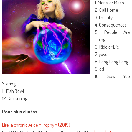
1. Monster Mash
2. Call Home
3. Fructify
4. Consequences
5. People Are
Doing
6. Ride or Die
7. yoyo
8. Long Long Long
9. dd
10. Saw You
Staring
11. Fish Bowl
12. Reckoning
Pour plus d’infos :
Lire la chronique de « Trophy » (2019)