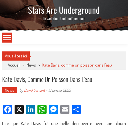
Stars Are Underground
Le webzine Rock Indépendant
Vous êtes ici
Accueil
>
News
>
Kate Davis, comme un poisson dans l’eau
Kate Davis, Comme Un Poisson Dans L’eau
News
by
David Servant
-
18 janvier 2023
Facebook
X
LinkedIn
WhatsApp
Messenger
Email
Partager
Dire que Kate Davis fut une belle découverte avec son album