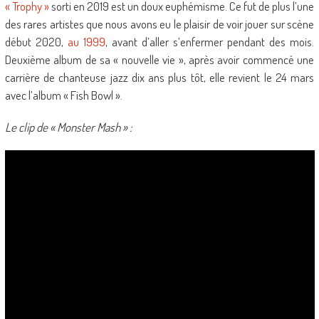
« Trophy »
sorti en 2019 est un doux euphémisme. Ce fut de plus l’une
des rares artistes que nous avons eu le plaisir de voir jouer sur scène
début 2020,
au 1999
, avant d’aller s’enfermer pendant des mois.
Deuxième album de sa « nouvelle vie », après avoir commencé une
carrière de chanteuse jazz dix ans plus tôt, elle revient le 24 mars
avec l’album « Fish Bowl ».
Le clip de « Monster Mash » :