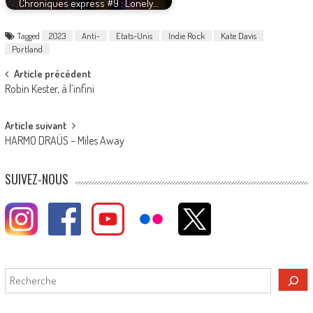
Chroniques express #9 : Lonely…
Tagged
2023
Anti-
Etats-Unis
Indie Rock
Kate Davis
Portland
Post
Article précédent
Robin Kester, à l’infini
navigation
Article suivant
HARMO DRAÜS – Miles Away
SUIVEZ-NOUS
Rechercher