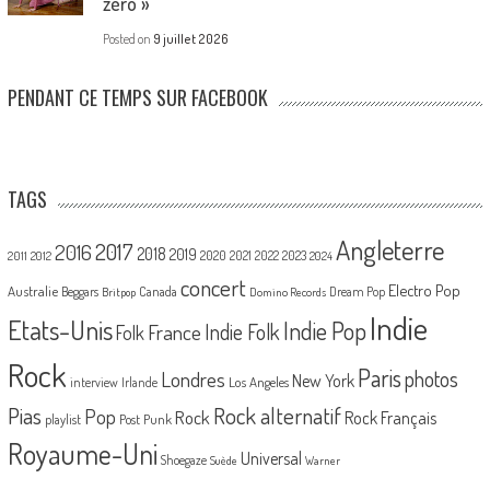
zéro »
Posted on
9 juillet 2026
PENDANT CE TEMPS SUR FACEBOOK
TAGS
Angleterre
2017
2016
2018
2019
2020
2021
2022
2023
2011
2012
2024
concert
Electro Pop
Australie
Canada
Beggars
Dream Pop
Britpop
Domino Records
Indie
Etats-Unis
Indie Pop
France
Indie Folk
Folk
Rock
Paris
Londres
photos
New York
Los Angeles
interview
Irlande
Pias
Rock alternatif
Pop
Rock
Rock Français
playlist
Post Punk
Royaume-Uni
Universal
Shoegaze
Suède
Warner