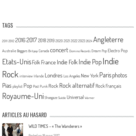
TAGS
Angleterre
2017
2016
2018
2019
2020
2021
2022
2023
2011
2012
2024
concert
Electro Pop
Australie
Canada
Beggars
Dream Pop
Britpop
Domino Records
Indie
Etats-Unis
Indie Pop
France
Indie Folk
Folk
Rock
Paris
Londres
photos
New York
Los Angeles
interview
Irlande
Pias
Rock alternatif
Pop
Rock
Rock Français
playlist
Post Punk
Royaume-Uni
Universal
Shoegaze
Suède
Warner
ARTICLES AU HASARD
WILD TIMES – « The Wanderers »
Posted on
18 mars 2017