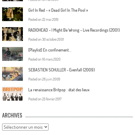
Girl In Red – « Dead Girl In The Pool »
Posted on
22 mai 2019
RADIOHEAD – I Might Be Wrong – Live Recordings (2001)
Posted on
30 octobre 2001
[Playlist] En confinement…
Posted on
16 mars 2020
SEBASTIEN SCHULLER – Evenfall (2009)
Posted on
26 juin 2009
La renaissance Britpop : état des lieux
Posted on
25 février 2017
ARCHIVES
Archives