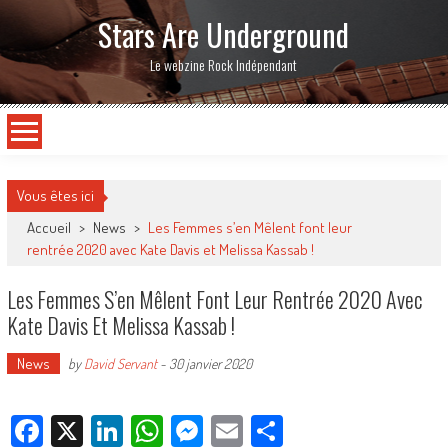
Stars Are Underground
Le webzine Rock Indépendant
Vous êtes ici
Accueil
>
News
>
Les Femmes s’en Mêlent font leur
rentrée 2020 avec Kate Davis et Melissa Kassab !
Les Femmes S’en Mêlent Font Leur Rentrée 2020 Avec
Kate Davis Et Melissa Kassab !
News
by
David Servant
-
30 janvier 2020
Facebook
X
LinkedIn
WhatsApp
Messenger
Email
Partager