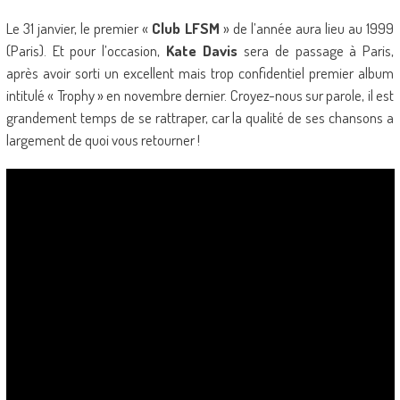
Le 31 janvier, le premier «
Club LFSM
» de l’année aura lieu au 1999
(Paris). Et pour l’occasion,
Kate Davis
sera de passage à Paris,
après avoir sorti un excellent mais trop confidentiel premier album
intitulé « Trophy » en novembre dernier. Croyez-nous sur parole, il est
grandement temps de se rattraper, car la qualité de ses chansons a
largement de quoi vous retourner !