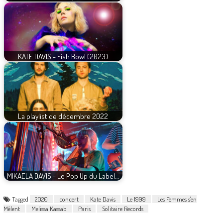
KATE DAVIS - Fish Bowl (2023)
La playlist de décembre 2022
MIKAELA DAVIS - Le Pop Up du Label…
Tagged
2020
concert
Kate Davis
Le 1999
Les Femmes s'en
Mêlent
Melissa Kassab
Paris
Solitaire Records