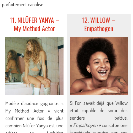
parfaitement canalisé.
11. NILÜFER YANYA –
12. WILLOW –
My Method Actor
Empathogen
Si l’on savait déjà que Willow
Modèle d’audace gagnante, «
était capable de sortir des
My Method Actor » vient
sentiers battus,
confirmer une fois de plus
« Empathogen »
constitue une
combien Nilüfer Yanya est une
formidable surprise par son
artiste en évolution