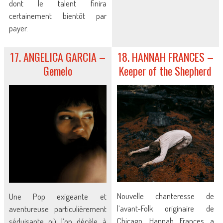
dont le talent finira
certainement bientôt par
payer.
17. ANGELICA GARCIA –
18. HANNAH FRANCES –
Gemelo
Keeper of the Shepherd
Nouvelle chanteresse de
Une Pop exigeante et
l’avant-Folk originaire de
aventureuse particulièrement
Chicago, Hannah Frances a
séduisante où l’on décèle à