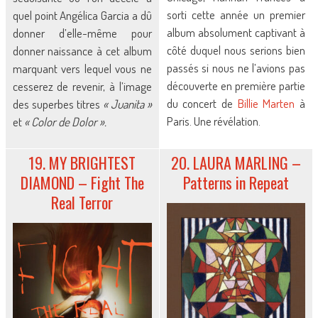
sorti cette année un premier
quel point Angélica Garcia a dû
album absolument captivant à
donner d’elle-même pour
côté duquel nous serions bien
donner naissance à cet album
passés si nous ne l’avions pas
marquant vers lequel vous ne
découverte en première partie
cesserez de revenir, à l’image
du concert de
Billie Marten
à
des superbes titres
« Juanita »
Paris. Une révélation.
et
« Color de Dolor ».
19. MY BRIGHTEST
20. LAURA MARLING –
DIAMOND – Fight The
Patterns in Repeat
Real Terror