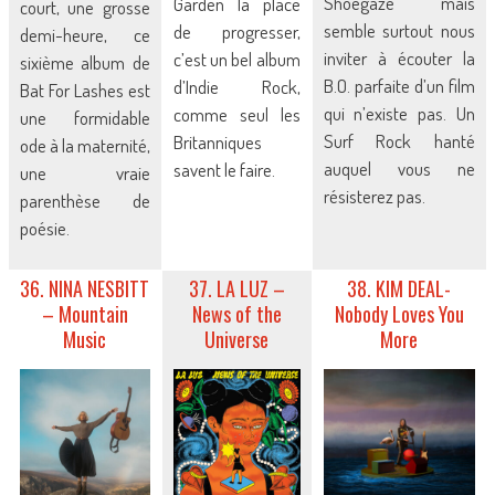
Shoegaze mais
Garden la place
court, une grosse
semble surtout nous
de progresser,
demi-heure, ce
inviter à écouter la
c’est un bel album
sixième album de
B.O. parfaite d’un film
d’Indie Rock,
Bat For Lashes est
qui n’existe pas. Un
comme seul les
une formidable
Surf Rock hanté
Britanniques
ode à la maternité,
auquel vous ne
savent le faire.
une vraie
résisterez pas.
parenthèse de
poésie.
36. NINA NESBITT
37. LA LUZ –
38. KIM DEAL-
– Mountain
News of the
Nobody Loves You
Music
Universe
More