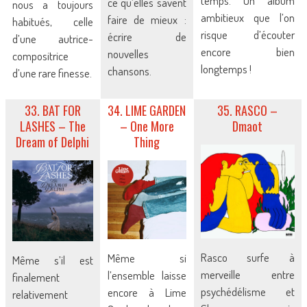
temps. Un album
ce qu’elles savent
nous a toujours
ambitieux que l’on
faire de mieux :
habitués, celle
risque d’écouter
écrire de
d’une autrice-
encore bien
nouvelles
compositrice
longtemps !
chansons.
d’une rare finesse.
33. BAT FOR
34. LIME GARDEN
35. RASCO –
LASHES – The
– One More
Dmaot
Dream of Delphi
Thing
Rasco surfe à
Même si
Même s’il est
merveille entre
l’ensemble laisse
finalement
psychédélisme et
encore à Lime
relativement