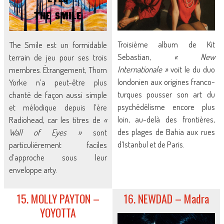
Troisième album de Kit
The Smile est un formidable
Sebastian,
« New
terrain de jeu pour ses trois
Internationale »
voit le du duo
membres. Étrangement, Thom
londonien aux origines franco-
Yorke n’a peut-être plus
turques pousser son art du
chanté de façon aussi simple
psychédélisme encore plus
et mélodique depuis l’ère
loin, au-delà des frontières,
Radiohead, car les titres de
«
des plages de Bahia aux rues
Wall of Eyes »
sont
d’Istanbul et de Paris.
particulièrement faciles
d’approche sous leur
enveloppe arty.
15. MOLLY PAYTON –
16. NEWDAD – Madra
YOYOTTA