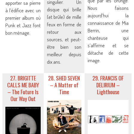
que par les Grunge.
singulier. Un
apporter sa pierre
Nous faisons
disque qui brille
à l’édifice avec un
aujourd’hui la
(et brûle) de mille
premier album où
connaissance de Mia
feux en forme de
Punk et Jazz font
Berrin, une
retour aux
bon ménage.
chanteuse qui
sources, et peut-
s’affirme et se
être bien son
détache de cette
meilleur depuis
image.
dix ans.
27. BRIGITTE
28. SHED SEVEN
29. FRANCIS OF
CALLS ME BABY
– A Matter of
DELIRIUM –
– The Future Is
Time
Lighthouse
Our Way Out