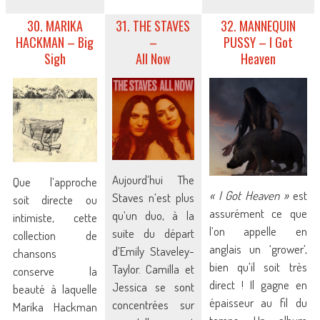
30. MARIKA
31. THE STAVES
32. MANNEQUIN
HACKMAN – Big
–
PUSSY – I Got
Sigh
All Now
Heaven
Aujourd’hui The
Que l’approche
« I Got Heaven »
est
Staves n’est plus
soit directe ou
assurément ce que
qu’un duo, à la
intimiste, cette
l’on appelle en
suite du départ
collection de
anglais un ‘grower’,
d’Emily Staveley-
chansons
bien qu’il soit très
Taylor. Camilla et
conserve la
direct ! Il gagne en
Jessica se sont
beauté à laquelle
épaisseur au fil du
concentrées sur
Marika Hackman