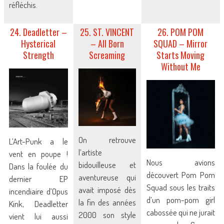
réfléchis.
24. Deadletter –
25. ST. VINCENT
26. POM POM
Hysterical
– All Born
SQUAD – Mirror
Strength
Screaming
Starts Moving
Without Me
On retrouve
L’Art-Punk a le
l’artiste
vent en poupe !
Nous avions
bidouilleuse et
Dans la foulée du
découvert Pom Pom
aventureuse qui
dernier EP
Squad sous les traits
avait imposé dès
incendiaire d’Opus
d’un pom-pom girl
la fin des années
Kink, Deadletter
cabossée qui ne jurait
2000 son style
vient lui aussi