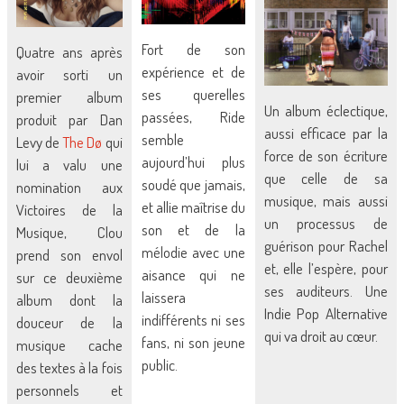
Fort de son
Quatre ans après
expérience et de
avoir sorti un
ses querelles
premier album
Un album éclectique,
passées, Ride
produit par Dan
aussi efficace par la
semble
Levy de
The Dø
qui
force de son écriture
aujourd’hui plus
lui a valu une
que celle de sa
soudé que jamais,
nomination aux
musique, mais aussi
et allie maîtrise du
Victoires de la
un processus de
son et de la
Musique, Clou
guérison pour Rachel
mélodie avec une
prend son envol
et, elle l’espère, pour
aisance qui ne
sur ce deuxième
ses auditeurs. Une
laissera
album dont la
Indie Pop Alternative
indifférents ni ses
douceur de la
qui va droit au cœur.
fans, ni son jeune
musique cache
public.
des textes à la fois
personnels et