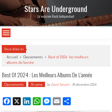
Stars Are Underground
Le webzine Rock Indépendant
Vous êtes ici
Accueil
>
Classements
>
Best of 2024 : les meilleurs
albums de l’année
Best Of 2024 : Les Meilleurs Albums De L’année
Classements
On aime
by
David Servant
-
18 décembre 2024
Facebook
X
LinkedIn
WhatsApp
Messenger
Email
Partager