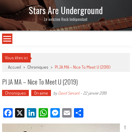
Stars Are Underground
Le webzine Rock Indépendant
Vous êtes ici
Accueil
>
Chroniques
>
PI JA MA – Nice To Meet U (2019)
PI JA MA – Nice To Meet U (2019)
Chroniques
On aime
by
David Servant
-
22 janvier 2019
Facebook
X
LinkedIn
WhatsApp
Messenger
Email
Partager
1.