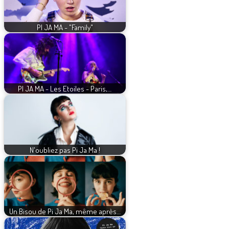
PI JA MA - "Family"
PI JA MA - Les Etoiles - Paris,…
N'oubliez pas Pi Ja Ma !
Un Bisou de Pi Ja Ma, même après…