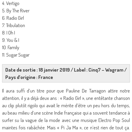
4. Vertigo
5. By The River
6. Radio Girl
7. Tribulation
8. I Oh I
9. You & I
10. Family
11. Sugar Sugar
Date de sortie : 18 janvier 2019 / Label : Cinq7 – Wagram /
Pays d’origine : France
Il aura suffi d’un titre pour que Pauline De Tarragon attire notre
attention, il y a déjà deux ans : « Radio Girl », une entêtante chanson
au clip plutôt rigolo qui avait le mérite d’être un peu hors du temps,
au beau milieu d’une scène Indie française qui a souvent tendance à
surfer su la vague de la mode avec une musique Electro Pop Soul
maintes fois rabâchée. Mais « Pi Ja Ma », ce n’est rien de tout ça.