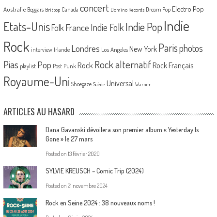
concert
Electro Pop
Australie
Canada
Beggars
Dream Pop
Britpop
Domino Records
Indie
Etats-Unis
Indie Pop
France
Indie Folk
Folk
Rock
Paris
Londres
photos
New York
Los Angeles
interview
Irlande
Pias
Rock alternatif
Pop
Rock
Rock Français
playlist
Post Punk
Royaume-Uni
Universal
Shoegaze
Suède
Warner
ARTICLES AU HASARD
Dana Gavanski dévoilera son premier album « Yesterday Is
Gone » le 27 mars
Posted on
13 février 2020
SYLVIE KREUSCH – Comic Trip (2024)
Posted on
21 novembre 2024
Rock en Seine 2024 : 38 nouveaux noms !