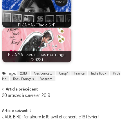
PI JA MA - "Radio Girl"
PI JA MA - Seule sous ma frange
(2022)
Tagged
2019
Alex Concato
Cinq7
France
Indie Rock
Pi Ja
Ma
Rock Français
Wagram
Post
Article précédent
20 artistes à suivre en 2019
navigation
Article suivant
JADE BIRD : 1er album le 19 avril et concert le 16 février !