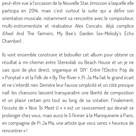
peut-être vue à l’occasion de la Nouvelle Star, émission à laquelle elle
participa en 2014, mais c’est surtout la suite qui a défini son
orientation musicale, notamment sa rencontre avec le compositeur,
multi-instrumentiste et réalisateur Alex Concato, déjà complice
d’Axel And The Farmers, My Bee’s Garden (ex-Melody’s Echo
Chamber)…
Ils vont ensemble construire et bidouiller cet album pour obtenir ce
résultat à mi-chemin entre Stereolab ou Beach House et un je ne
sais quoi de plus direct, organique et ‘DIY’. Entre l’Electro Pop de
« Ponytail » et la Folk de « By The River », Pi Ja Ma fait le grand écart
et ne s’interdit rien. Derrière leur fausse simplicité et un côté presque
naïf, les chansons laissent transparaître une liberté de composition
et un plaisir certain pris tout au long de sa création. Finalement,
l’écoute de « Nice To Meet U » » est un ravissement qui devrait se
prolonger chez vous, mais aussi le 5 février à la Maroquinerie à Paris,
en compagnie de Pi Ja Ma, une artiste que vous serez « heureux de
rencontrer » !