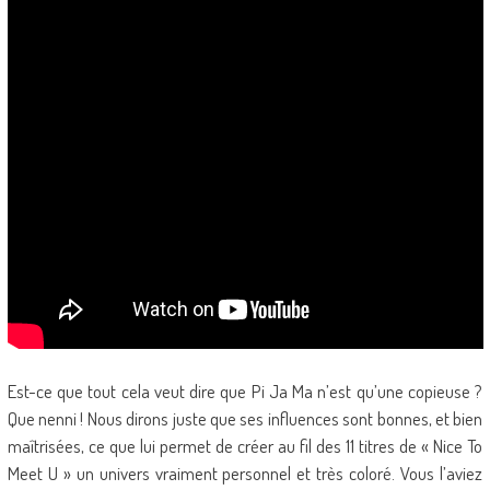
Est-ce que tout cela veut dire que Pi Ja Ma n’est qu’une copieuse ?
Que nenni ! Nous dirons juste que ses influences sont bonnes, et bien
maîtrisées, ce que lui permet de créer au fil des 11 titres de « Nice To
Meet U » un univers vraiment personnel et très coloré. Vous l’aviez