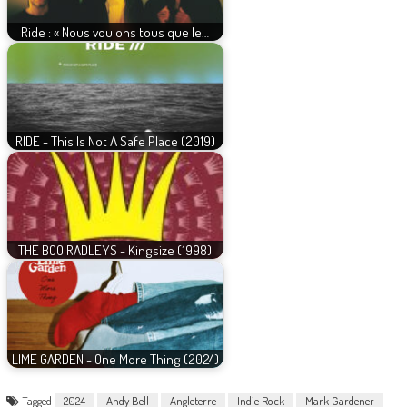
Ride : « Nous voulons tous que le…
RIDE - This Is Not A Safe Place (2019)
THE BOO RADLEYS - Kingsize (1998)
LIME GARDEN - One More Thing (2024)
Tagged
2024
Andy Bell
Angleterre
Indie Rock
Mark Gardener