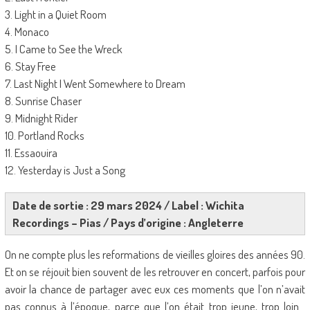
3. Light in a Quiet Room
4. Monaco
5. I Came to See the Wreck
6. Stay Free
7. Last Night I Went Somewhere to Dream
8. Sunrise Chaser
9. Midnight Rider
10. Portland Rocks
11. Essaouira
12. Yesterday is Just a Song
Date de sortie : 29 mars 2024 / Label : Wichita
Recordings – Pias / Pays d’origine : Angleterre
On ne compte plus les reformations de vieilles gloires des années 90.
Et on se réjouit bien souvent de les retrouver en concert, parfois pour
avoir la chance de partager avec eux ces moments que l’on n’avait
pas connus à l’époque, parce que l’on était trop jeune, trop loin…