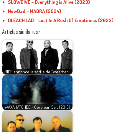
SLOWDIVE – Everything is Alive (2023)
NewDad – MADRA (2024)
BLEACH LAB – Lost In A Rush Of Emptiness (2023)
Articles similaires :
RIDE annonce la sortie de "Weather…
WAXAHATCHEE - Cerulean Salt (2013)