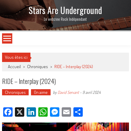
Stars Are Underground
Le webzine Rock Indépendant
Vous êtes ici
Accueil
>
Chroniques
>
RIDE – Interplay (2024)
RIDE – Interplay (2024)
Chroniques
On aime
by
David Servant
-
9 avril 2024
Facebook
X
LinkedIn
WhatsApp
Messenger
Email
Partager