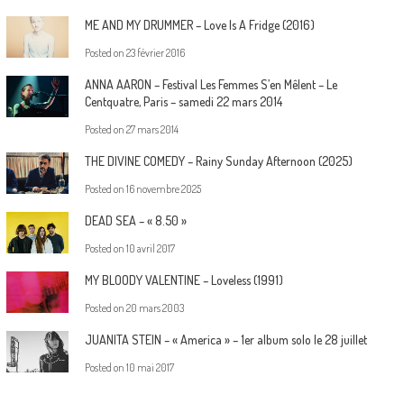
ME AND MY DRUMMER – Love Is A Fridge (2016)
Posted on
23 février 2016
ANNA AARON – Festival Les Femmes S’en Mêlent – Le
Centquatre, Paris – samedi 22 mars 2014
Posted on
27 mars 2014
THE DIVINE COMEDY – Rainy Sunday Afternoon (2025)
Posted on
16 novembre 2025
DEAD SEA – « 8.50 »
Posted on
10 avril 2017
MY BLOODY VALENTINE – Loveless (1991)
Posted on
20 mars 2003
JUANITA STEIN – « America » – 1er album solo le 28 juillet
Posted on
10 mai 2017