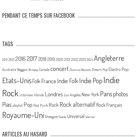
PENDANT CE TEMPS SUR FACEBOOK
TAGS
Angleterre
2017
2016
2018
2019
2020
2021
2022
2023
2011
2012
2024
concert
Electro Pop
Australie
Canada
Beggars
Dream Pop
Britpop
Domino Records
Indie
Etats-Unis
Indie Pop
France
Indie Folk
Folk
Rock
Paris
Londres
photos
New York
Los Angeles
interview
Irlande
Pias
Rock alternatif
Pop
Rock
Rock Français
playlist
Post Punk
Royaume-Uni
Universal
Shoegaze
Suède
Warner
ARTICLES AU HASARD