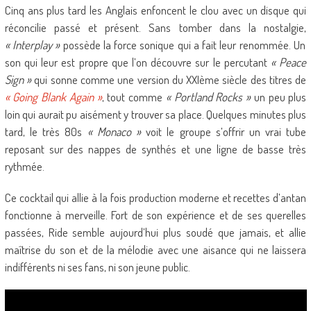
Cinq ans plus tard les Anglais enfoncent le clou avec un disque qui
réconcilie passé et présent. Sans tomber dans la nostalgie,
« Interplay »
possède la force sonique qui a fait leur renommée. Un
son qui leur est propre que l’on découvre sur le percutant
« Peace
Sign »
qui sonne comme une version du XXIème siècle des titres de
« Going Blank Again »
, tout comme
« Portland Rocks »
un peu plus
loin qui aurait pu aisément y trouver sa place. Quelques minutes plus
tard, le très 80s
« Monaco »
voit le groupe s’offrir un vrai tube
reposant sur des nappes de synthés et une ligne de basse très
rythmée.
Ce cocktail qui allie à la fois production moderne et recettes d’antan
fonctionne à merveille. Fort de son expérience et de ses querelles
passées, Ride semble aujourd’hui plus soudé que jamais, et allie
maîtrise du son et de la mélodie avec une aisance qui ne laissera
indifférents ni ses fans, ni son jeune public.