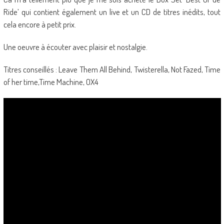
Ride’ qui contient également un live et un CD de titres inédits, tout
cela encore à petit prix.
Une oeuvre à écouter avec plaisir et nostalgie.
Titres conseillés : Leave Them All Behind, Twisterella, Not Fazed, Time
of her time,Time Machine, OX4