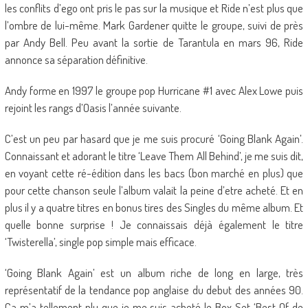
les conflits d’ego ont pris le pas sur la musique et Ride n’est plus que
l’ombre de lui-même. Mark Gardener quitte le groupe, suivi de près
par Andy Bell. Peu avant la sortie de Tarantula en mars 96, Ride
annonce sa séparation définitive.
Andy forme en 1997 le groupe pop Hurricane #1 avec Alex Lowe puis
rejoint les rangs d’Oasis l’année suivante.
C’est un peu par hasard que je me suis procuré ‘Going Blank Again’.
Connaissant et adorant le titre ‘Leave Them All Behind’, je me suis dit,
en voyant cette ré-édition dans les bacs (bon marché en plus) que
pour cette chanson seule l’album valait la peine d’etre acheté. Et en
plus il y a quatre titres en bonus tires des Singles du même album. Et
quelle bonne surprise ! Je connaissais déjà également le titre
‘Twisterella’, single pop simple mais efficace.
‘Going Blank Again’ est un album riche de long en large, très
représentatif de la tendance pop anglaise du debut des années 90.
Ca m’a tellement plu que je me suis acheté le Box Set ‘Best Of de