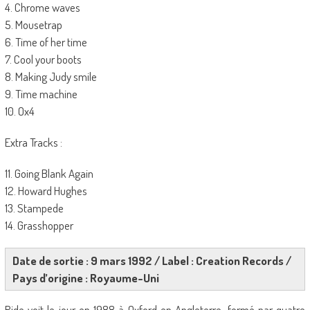
4. Chrome waves
5. Mousetrap
6. Time of her time
7. Cool your boots
8. Making Judy smile
9. Time machine
10. Ox4
Extra Tracks :
11. Going Blank Again
12. Howard Hughes
13. Stampede
14. Grasshopper
Date de sortie : 9 mars 1992 / Label : Creation Records /
Pays d’origine : Royaume-Uni
Ride voit le jour en 1988 à Oxford en Angleterre, formé par quatre