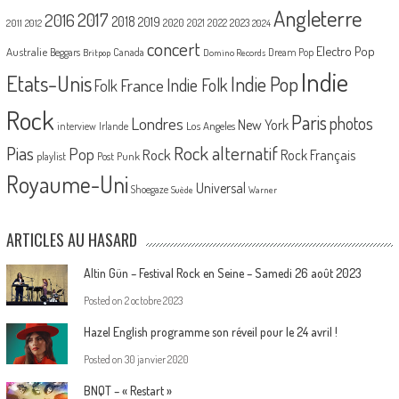
Angleterre
2017
2016
2018
2019
2020
2021
2022
2023
2011
2012
2024
concert
Electro Pop
Australie
Canada
Beggars
Dream Pop
Britpop
Domino Records
Indie
Etats-Unis
Indie Pop
France
Indie Folk
Folk
Rock
Paris
Londres
photos
New York
Los Angeles
interview
Irlande
Pias
Rock alternatif
Pop
Rock
Rock Français
playlist
Post Punk
Royaume-Uni
Universal
Shoegaze
Suède
Warner
ARTICLES AU HASARD
Altin Gün – Festival Rock en Seine – Samedi 26 août 2023
Posted on
2 octobre 2023
Hazel English programme son réveil pour le 24 avril !
Posted on
30 janvier 2020
BNQT – « Restart »