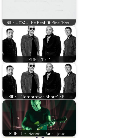
RIDE - OX4 - The Best Of Ride (Box…
RIDE - "Cali"
RIDE - "Tomorrow's Shore" EP -…
RIDE - Le Trianon - Paris - jeudi…