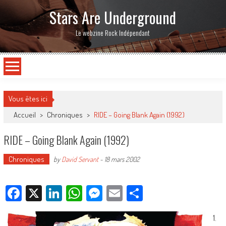
Stars Are Underground
Le webzine Rock Indépendant
Vous êtes ici
Accueil
>
Chroniques
>
RIDE – Going Blank Again (1992)
RIDE – Going Blank Again (1992)
Chroniques
by
David Servant
-
18 mars 2002
Facebook
X
LinkedIn
WhatsApp
Messenger
Email
Partager
1.