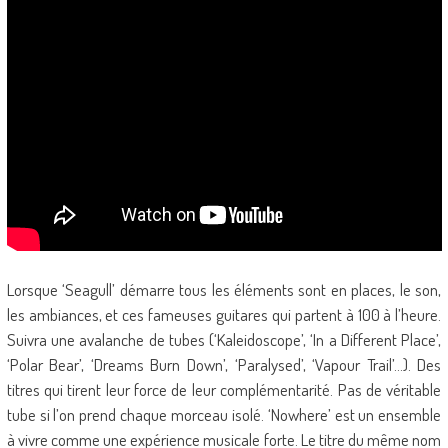
Lorsque ‘Seagull’ démarre tous les éléments sont en places, le son,
les ambiances, et ces fameuses guitares qui partent à 100 à l’heure.
Suivra une avalanche de tubes (‘Kaleidoscope’, ‘In a Different Place’,
‘Polar Bear’, ‘Dreams Burn Down’, ‘Paralysed’, ‘Vapour Trail’…). Des
titres qui tirent leur force de leur complémentarité. Pas de véritable
tube si l’on prend chaque morceau isolé. ‘Nowhere’ est un ensemble
à vivre comme une expérience musicale forte. Le titre du même nom