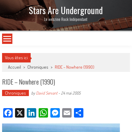
Stars Are Underground
Le webzine Rock Indépendant
Vous êtes ici
Accueil
>
Chroniques
>
RIDE – Nowhere (1990)
RIDE – Nowhere (1990)
Chroniques
by
David Servant
-
24 mai 2005
Facebook
X
LinkedIn
WhatsApp
Messenger
Email
Partager