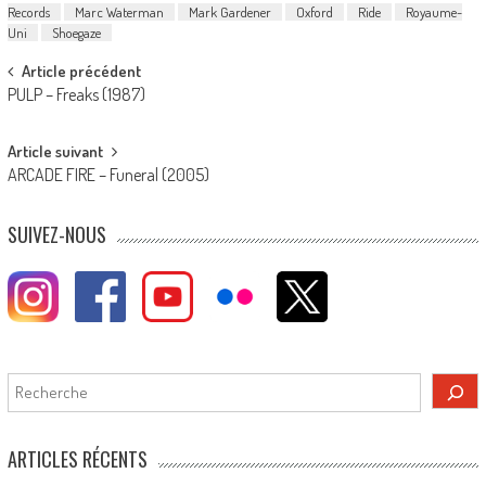
Records
Marc Waterman
Mark Gardener
Oxford
Ride
Royaume-
Uni
Shoegaze
Post
Article précédent
PULP – Freaks (1987)
navigation
Article suivant
ARCADE FIRE – Funeral (2005)
SUIVEZ-NOUS
Rechercher
ARTICLES RÉCENTS