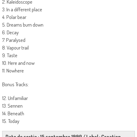
2. Kaleidoscope
3. In a different place
4. Polar bear
5. Dreams burn down
6. Decay
7. Paralysed
8. Vapour trail
9. Taste
10. Here and now
11. Nowhere
Bonus Tracks:
12. Unfamiliar
13. Sennen
14. Beneath
15. Today
Date de sortie : 15 septembre 1990 / Label : Creation