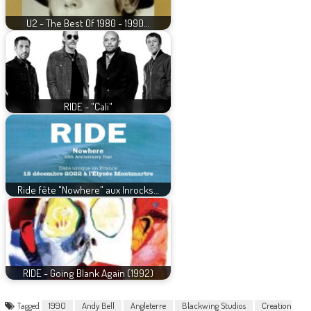
U2 - The Best Of 1980 - 1990…
RIDE - "Cali"
Ride fête "Nowhere" aux Inrocks…
RIDE - Going Blank Again (1992)
Tagged
1990
Andy Bell
Angleterre
Blackwing Studios
Creation