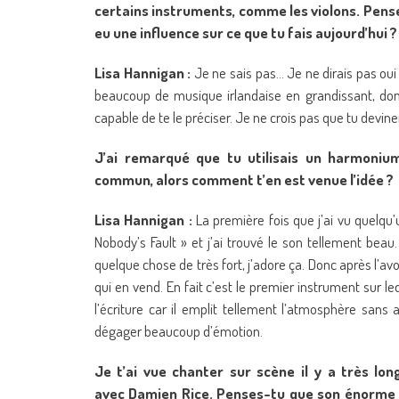
certains instruments, comme les violons. Pense
eu une influence sur ce que tu fais aujourd’hui ?
Lisa Hannigan :
Je ne sais pas… Je ne dirais pas oui 
beaucoup de musique irlandaise en grandissant, donc
capable de te le préciser. Je ne crois pas que tu deviner
J’ai remarqué que tu utilisais un harmoniu
commun, alors comment t’en est venue l’idée ?
Lisa Hannigan :
La première fois que j’ai vu quelqu’
Nobody’s Fault » et j’ai trouvé le son tellement beau
quelque chose de très fort, j’adore ça. Donc après l’avo
qui en vend. En fait c’est le premier instrument sur le
l’écriture car il emplit tellement l’atmosphère sans 
dégager beaucoup d’émotion.
Je t’ai vue chanter sur scène il y a très lo
avec Damien Rice. Penses-tu que son énorme