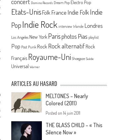
concert
Electro Pop
Dream Pop
Domino Records
s
Etats-Unis
Indie
France
Indie Folk
Folk
r
Indie Rock
Pop
Londres
interview
Irlande
Paris
Pias
photos
New York
Los Angeles
playlist
Rock alternatif
Pop
Rock
Rock
Post Punk
s
Royaume-Uni
e
Français
Shoegaze
Suède
Universal
Warner
ARTICLES AU HASARD
a
MELTONES – Nearly
é
Colored (2011)
s
Posted on
14 juin 2011
r
THE GLASS CHILD – « This
Silence Now »
e