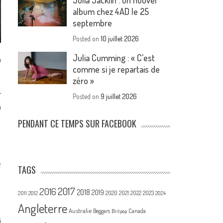
Julia Jacklin : un nouvel
album chez 4AD le 25
septembre
Posted on
10 juillet 2026
Julia Cumming : « C’est
a
comme si je repartais de
zéro »
r
Posted on
9 juillet 2026
a
PENDANT CE TEMPS SUR FACEBOOK
e
TAGS
2017
2016
2018
2019
2020
2021
2022
2023
2011
2012
2024
Angleterre
Australie
Canada
Beggars
Britpop
i