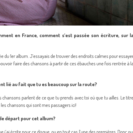
mment en France, comment s’est passée son écriture, sur l
ée du 1er album. J’essayais de trouver des endroits calmes pour essaye
pouvoir faire des chansons à partir de ces ébauches une fois rentrée à l
ent lié au fait que tu es beaucoup sur la route?
es chansons parlent de ce que tu prends avec toi où que tu ailles. Le titr
t les chansons qui sont mes passagers ici!
 de départ pour cet album?
e j’ai écrite pour ce disque, ou en tout cas l’une des premières. Donc ou