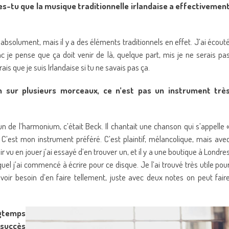
s-tu que la musique traditionnelle irlandaise a effectivemen
absolument, mais il y a des éléments traditionnels en effet. J’ai écout
 je pense que ça doit venir de là, quelque part, mis je ne serais pa
ais que je suis Irlandaise si tu ne savais pas ça.
m sur plusieurs morceaux, ce n’est pas un instrument trè
un de l’harmonium, c’était Beck. Il chantait une chanson qui s’appelle 
. C’est mon instrument préféré. C’est plaintif, mélancolique, mais ave
ir vu en jouer j’ai essayé d’en trouver un, et il y a une boutique à Londre
quel j’ai commencé à écrire pour ce disque. Je l’ai trouvé très utile pou
avoir besoin d’en faire tellement, juste avec deux notes on peut fair
ngtemps
 succès