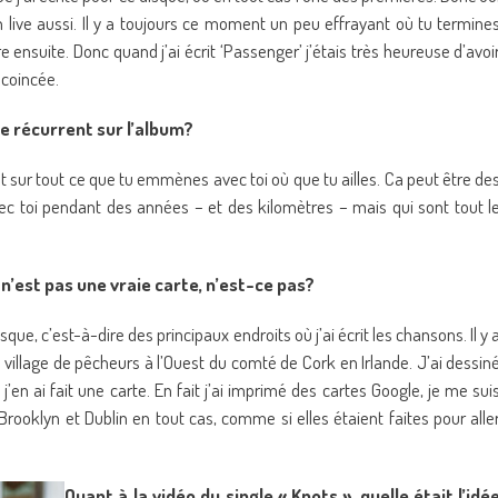
en live aussi. Il y a toujours ce moment un peu effrayant où tu termine
 ensuite. Donc quand j’ai écrit ‘Passenger’ j’étais très heureuse d’avoi
coincée.
e récurrent sur l’album?
nt sur tout ce que tu emmènes avec toi où que tu ailles. Ca peut être de
c toi pendant des années – et des kilomètres – mais qui sont tout l
n’est pas une vraie carte, n’est-ce pas?
que, c’est-à-dire des principaux endroits où j’ai écrit les chansons. Il y 
 village de pêcheurs à l’Ouest du comté de Cork en Irlande. J’ai dessin
j’en ai fait une carte. En fait j’ai imprimé des cartes Google, je me sui
rooklyn et Dublin en tout cas, comme si elles étaient faites pour alle
Quant à la vidéo du single « Knots », quelle était l’idé