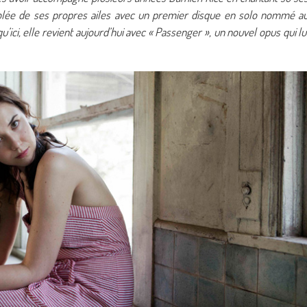
volée de ses propres ailes avec un premier disque en solo nommé a
’ici, elle revient aujourd’hui avec « Passenger », un nouvel opus qui lu