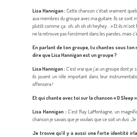
Lisa Hannigan :
Cette chanson c’était vraiment quelq
aux membres du groupe avec ma guitare. Ils se sont mis 
plutôt comme ça : oh, oh oh oh heyhey… » Et ils m’ont fa
ne la retrouve pas forcément dans les paroles, mais c’
En parlant de ton groupe, tu chantes sous ton
dire que Lisa Hannigan est un groupe ?
Lisa Hannigan :
C’est vrai que j’ai un groupe dont je
ils jouent un rôle important dans leur instrumenta
offensera !
Et qui chante avec toi sur la chanson « O Sleep »
Lisa Hannigan :
C’est Ray LaMontagne, un magnifiqu
chanson je savais que je voulais que ce soit un duo. Je l
Je trouve qu’il y a aussi une forte identité ir