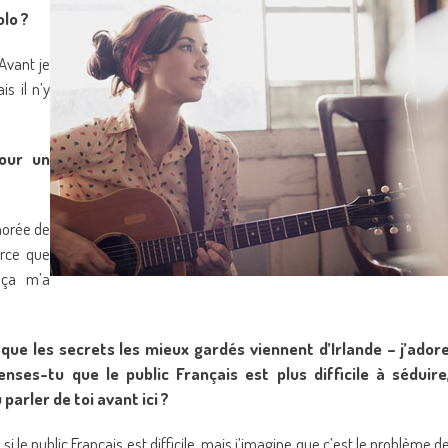
olo ?
 Avant je
is il n’y
pour un
onorée de
arce que
 ça m’a
 que les secrets les mieux gardés viennent d’Irlande – j’ador
s-tu que le public Français est plus difficile à séduire
parler de toi avant ici ?
si le public Français est difficile, mais j’imagine que c’est le problème d