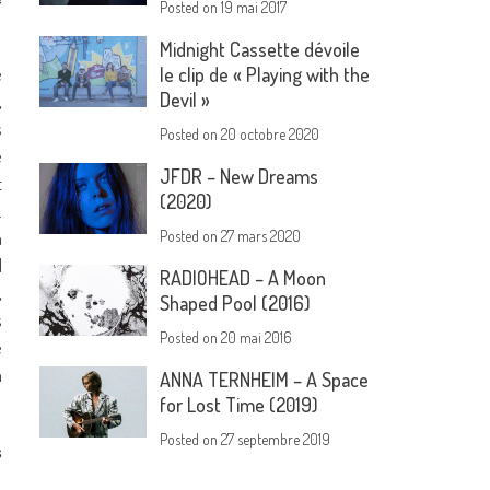
Posted on
19 mai 2017
Midnight Cassette dévoile
e
le clip de « Playing with the
Devil »
,
s
Posted on
20 octobre 2020
é
JFDR – New Dreams
t
(2020)
.
à
Posted on
27 mars 2020
d
RADIOHEAD – A Moon
,
Shaped Pool (2016)
s
Posted on
20 mai 2016
e
a
ANNA TERNHEIM – A Space
for Lost Time (2019)
Posted on
27 septembre 2019
s