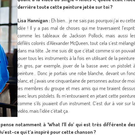
derrière toute cette peinture jetée sur toi ?
Lisa Hannigan :
Eh bien… je ne sais pas pourquoi j’ai eu cett
idée ! Il y a pas mal de choses qui me traversaient l’esprit
comme les tableaux de Jackson Pollock, mais aussi le
défilés colorés d’Alexander McQueen, tout cela s’est mélang
dans ma tête. Je me suis dit que c’était comme si on pouvai
jouer tous les instruments à la fois en utilisant de la peinture
En gros, par exemple, jouer de la basse avec un pistolet 
peinture… Donc je portais une robe blanche, devant un fon
blanc, et j’avais une cinquantaine de personnes autour de moi
les membres du groupe et mes amis qui me tiraient dessu
avec leurs pistolets. Ils m’entouraient en jetant cette peintur
comme s’ils jouaient d’un instrument. C’est dur à voir sur l
vidéo, mais l’idée c’était ça.
 pense notamment à ‘What I’ll do’ qui est très différente de
u’est-ce qui t’a inspiré pour cette chanson ?