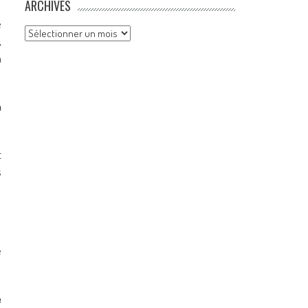
ARCHIVES
e
Archives
,
n
n
t
s
e
e