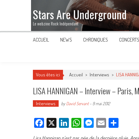
Stars Are Underground
Le webzine Rock Indépendant
ACCUEIL
NEWS
CHRONIQUES
CONCERT
Vous êtes ici
Accueil
>
Interviews
>
LISA HANNIGAN
LISA HANNIGAN – Interview – Paris, M
Interviews
by
David Servant
-
9 mai 2012
Facebook
X
LinkedIn
WhatsApp
Messenger
Email
Parta
Lisa Hannigan n’est pas née de la dernière pluie. A