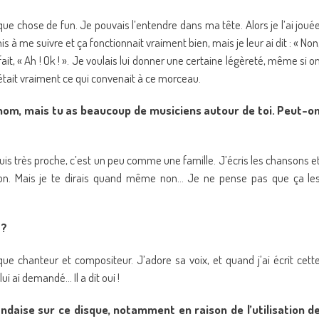
ue chose de fun. Je pouvais l’entendre dans ma tête. Alors je l’ai joué
à me suivre et ça fonctionnait vraiment bien, mais je leur ai dit : « Non
it, « Ah ! Ok ! ». Je voulais lui donner une certaine légèreté, même si o
était vraiment ce qui convenait à ce morceau.
 nom, mais tu as beaucoup de musiciens autour de toi. Peut-o
 suis très proche, c’est un peu comme une famille. J’écris les chansons e
tion. Mais je te dirais quand même non… Je ne pense pas que ça le
 ?
e chanteur et compositeur. J’adore sa voix, et quand j’ai écrit cett
ui ai demandé… Il a dit oui !
landaise sur ce disque, notamment en raison de l’utilisation d