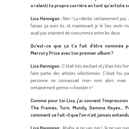
a ralenti ta propre carrière en tant qu’artiste s
Lisa Hannigan :
Non ! La ralentir, certainement pas.
faisais ça avec lui, et maintenant je le fais seule ma
avait pas vraiment de concurrence entre les deux.
Qu’est-ce que ça t’a fait d’être nommée 
Mercury Prize avec ton premier album ?
Lisa Hannigan :
C’était très excitant et j’étais très h
faire partie des artistes sélectionnés. C’était fou p
personne ne connaissait mon nom alors mais
certainement permis « d’exister » !
Comme pour toi Lisa, j’ai souvent l’impression
The Frames, Turn, Mundy, Gemma Hayes… Pense
comment se fait-il que l’on n’ait jamais entendu 
Lisa Hannigan :
Ahaha, je ne sais pas ! Je ne sais pas 