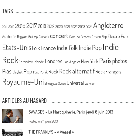
TAGS
Angleterre
2017
2016
2018
2019
2020
2021
2022
2023
2011
2012
2024
concert
Electro Pop
Australie
Canada
Beggars
Dream Pop
Britpop
Domino Records
Indie
Etats-Unis
Indie Pop
France
Indie Folk
Folk
Rock
Paris
Londres
photos
New York
Los Angeles
interview
Irlande
Pias
Rock alternatif
Pop
Rock
Rock Français
playlist
Post Punk
Royaume-Uni
Universal
Shoegaze
Suède
Warner
ARTICLES AU HASARD
SAVAGES – La Maroquinerie, Paris, jeudi 6 juin 2013
Posted on
11 juin 2013
THE FRANKLYS – « Weasel »