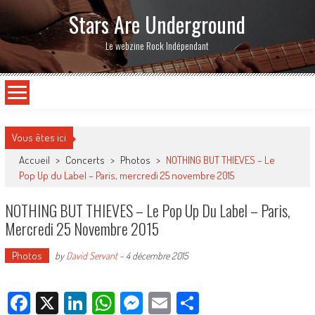
Stars Are Underground
Le webzine Rock Indépendant
Vous êtes ici
Accueil
>
Concerts
>
Photos
>
NOTHING BUT THIEVES – Le
Pop Up du Label – Paris, mercredi 25 novembre 2015
NOTHING BUT THIEVES – Le Pop Up Du Label – Paris,
Mercredi 25 Novembre 2015
Photos
by
David Servant
-
4 décembre 2015
Facebook
X
LinkedIn
WhatsApp
Messenger
Email
Partager