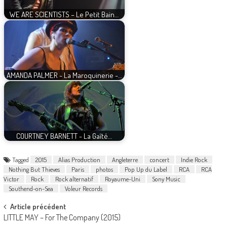
WE ARE SCIENTISTS – Le Petit Bain…
AMANDA PALMER - La Maroquinerie -…
COURTNEY BARNETT - La Gaîté…
Tagged
2015
Alias Production
Angleterre
concert
Indie Rock
Nothing But Thieves
Paris
photos
Pop Up du Label
RCA
RCA
Victor
Rock
Rock alternatif
Royaume-Uni
Sony Music
Southend-on-Sea
Voleur Records
Post
Article précédent
LITTLE MAY – For The Company (2015)
navigation