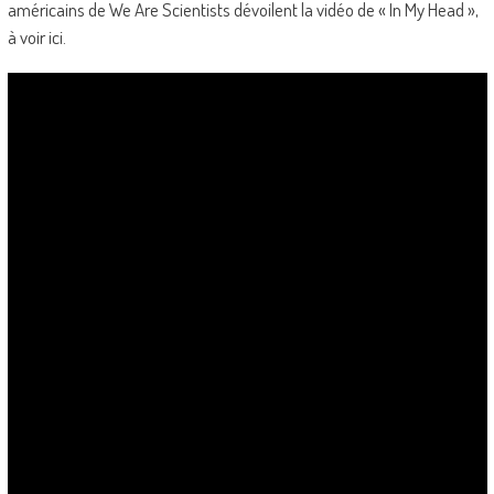
américains de We Are Scientists dévoilent la vidéo de « In My Head »,
à voir ici.