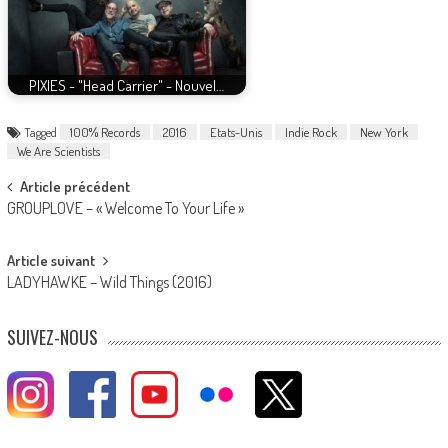
PIXIES - "Head Carrier" - Nouvel…
Tagged
100% Records
2016
Etats-Unis
Indie Rock
New York
We Are Scientists
Post
Article précédent
GROUPLOVE – « Welcome To Your Life »
navigation
Article suivant
LADYHAWKE – Wild Things (2016)
SUIVEZ-NOUS