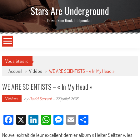
Stars Are Underground
Le webzine Rock Indépendant
Vous êtes ici
Accueil
>
Vidéos
>
WE ARE SCIENTISTS – « In My Head »
WE ARE SCIENTISTS – « In My Head »
Vidéos
by
David Servant
-
27 juillet 2016
Facebook
X
LinkedIn
WhatsApp
Messenger
Email
Partager
Nouvel extrait de leur excellent dernier album « Helter Seltzer », les