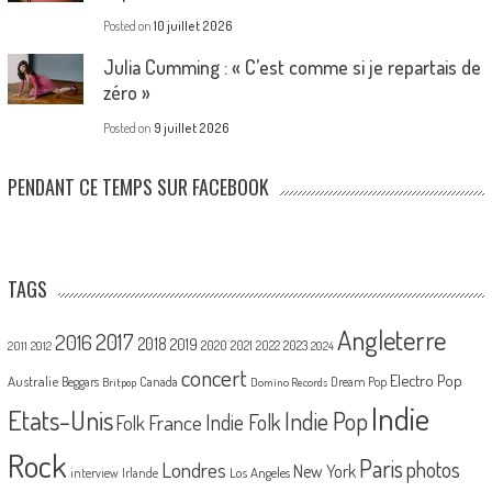
Posted on
10 juillet 2026
Julia Cumming : « C’est comme si je repartais de
zéro »
Posted on
9 juillet 2026
PENDANT CE TEMPS SUR FACEBOOK
TAGS
Angleterre
2017
2016
2018
2019
2020
2021
2022
2023
2011
2012
2024
concert
Electro Pop
Australie
Canada
Beggars
Dream Pop
Britpop
Domino Records
Indie
Etats-Unis
Indie Pop
France
Indie Folk
Folk
Rock
Paris
Londres
photos
New York
Los Angeles
interview
Irlande