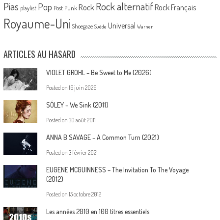
Pias
Rock alternatif
Pop
Rock
Rock Français
playlist
Post Punk
Royaume-Uni
Universal
Shoegaze
Suède
Warner
ARTICLES AU HASARD
VIOLET GROHL – Be Sweet to Me (2026)
Posted on
16 juin 2026
SÓLEY – We Sink (2011)
Posted on
30 août 2011
ANNA B SAVAGE – A Common Turn (2021)
Posted on
3 février 2021
EUGENE MCGUINNESS – The Invitation To The Voyage
(2012)
Posted on
15 octobre 2012
Les années 2010 en 100 titres essentiels