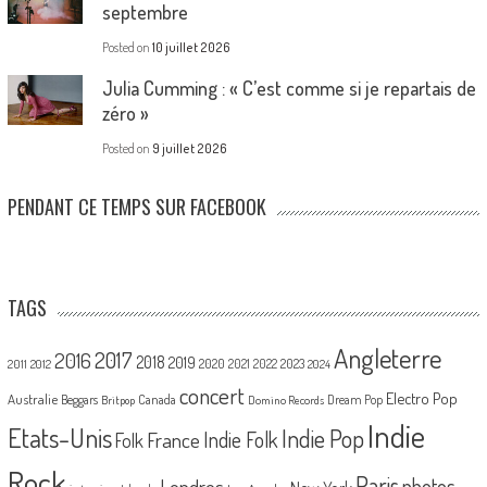
septembre
Posted on
10 juillet 2026
Julia Cumming : « C’est comme si je repartais de
zéro »
Posted on
9 juillet 2026
PENDANT CE TEMPS SUR FACEBOOK
TAGS
Angleterre
2017
2016
2018
2019
2020
2021
2022
2023
2011
2012
2024
concert
Electro Pop
Australie
Canada
Beggars
Dream Pop
Britpop
Domino Records
Indie
Etats-Unis
Indie Pop
France
Indie Folk
Folk
Rock
Paris
Londres
photos