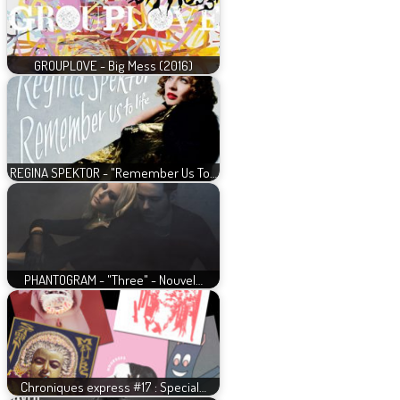
GROUPLOVE - Big Mess (2016)
REGINA SPEKTOR - "Remember Us To…
PHANTOGRAM - "Three" - Nouvel…
Chroniques express #17 : Special…