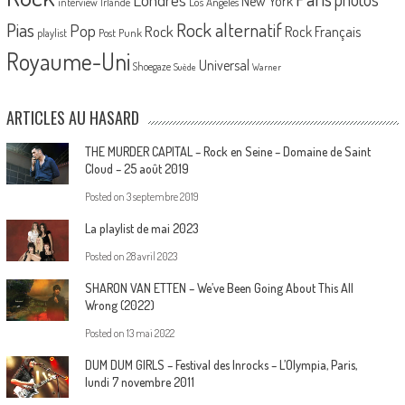
New York
Los Angeles
interview
Irlande
Pias
Rock alternatif
Pop
Rock
Rock Français
playlist
Post Punk
Royaume-Uni
Universal
Shoegaze
Suède
Warner
ARTICLES AU HASARD
THE MURDER CAPITAL – Rock en Seine – Domaine de Saint
Cloud – 25 août 2019
Posted on
3 septembre 2019
La playlist de mai 2023
Posted on
28 avril 2023
SHARON VAN ETTEN – We’ve Been Going About This All
Wrong (2022)
Posted on
13 mai 2022
DUM DUM GIRLS – Festival des Inrocks – L’Olympia, Paris,
lundi 7 novembre 2011