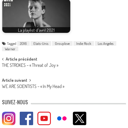
La playlist d'avril 2021
Tagged
2016
Etats-Unis
Grouplove
Indie Rock
Los Angeles
Warner
Post
Article précédent
THE STROKES – « Threat of Joy »
navigation
Article suivant
WE ARE SCIENTISTS – « In My Head »
SUIVEZ-NOUS