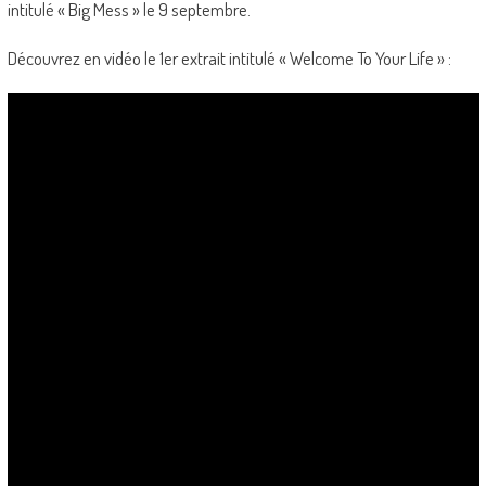
intitulé « Big Mess » le 9 septembre.
Découvrez en vidéo le 1er extrait intitulé « Welcome To Your Life » :