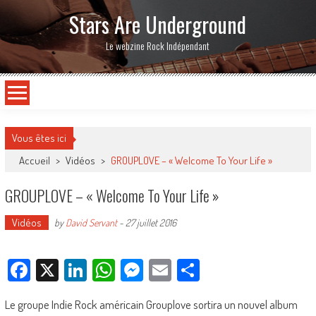
Stars Are Underground
Le webzine Rock Indépendant
Vous êtes ici
Accueil
>
Vidéos
>
GROUPLOVE – « Welcome To Your Life »
GROUPLOVE – « Welcome To Your Life »
Vidéos
by
David Servant
-
27 juillet 2016
Facebook
X
LinkedIn
WhatsApp
Messenger
Email
Partager
Le groupe Indie Rock américain Grouplove sortira un nouvel album