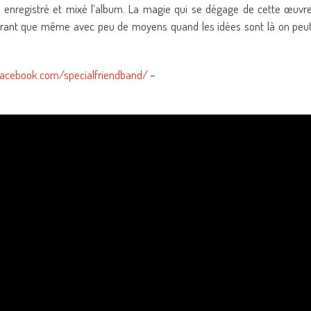
 enregistré et mixé l’album. La magie qui se dégage de cette œuvr
ntrant que même avec peu de moyens quand les idées sont là on peu
facebook.com/specialfriendband/
–