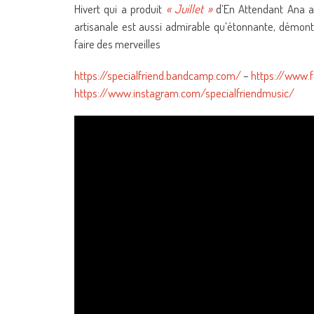
Hivert qui a produit
« Juillet »
d’En Attendant Ana a
artisanale est aussi admirable qu’étonnante, démo
faire des merveilles
https://specialfriend.bandcamp.com/
–
https://www.
https://www.instagram.com/specialfriendmusic/