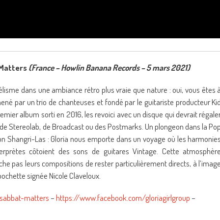
 Matters
(France – Howlin Banana Records – 5 mars 2021)
lisme dans une ambiance rétro plus vraie que nature : oui, vous êtes 
mené par un trio de chanteuses et fondé par le guitariste producteur Ki
remier album sorti en 2016, les revoici avec un disque qui devrait régale
ns de Stereolab, de Broadcast ou des Postmarks. Un plongeon dans la Po
on Shangri-Las : Gloria nous emporte dans un voyage où les harmonie
erprètes côtoient des sons de guitares Vintage. Cette atmosphèr
e pas leurs compositions de rester particulièrement directs, à l’imag
pochette signée Nicole Claveloux.
sabbat-matters
–
https://www.facebook.com/gloriagirlgroup
–