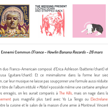
 – Ennemi Commun
(France – Howlin Banana Records – 26 mars
un duo Franco-Americain composé d’Erica Ashleson (batterie/chant) e
cusa (guitare/chant). Et ce minimalisme dans la forme leur sie
n, car leur musique ne laisse pas soupçonner une formule aussi réduite
 titre de l’album intitulé
« Motel »
possède même une certaine ampleur
lus enragés, on les aurait comparés à
The Kills
, mais on nage dans l
vement
puis magnifié plus tard avec Yo La Tengo ou
Electrelane
ntre la cuisine et le salon de la maison d’une amie à Montreuil. Vincen