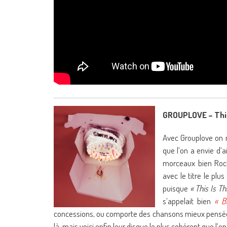
GROUPLOVE – This
Avec Grouplove on n
que l’on a envie d
morceaux bien Rock
avec le titre le plu
puisque
« This Is Th
s’appelait bien
« B
concessions, ou comporte des chansons mieux pensé
là, mais voici enfin leur disque le plus cohérent que l’o