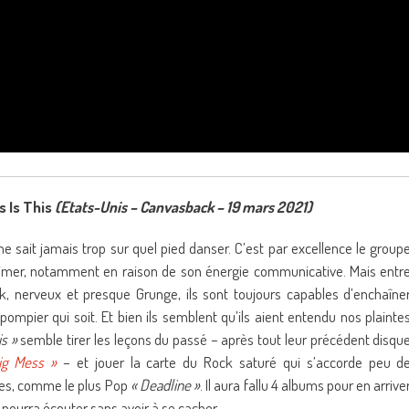
 Is This
(Etats-Unis – Canvasback – 19 mars 2021)
e sait jamais trop sur quel pied danser. C’est par excellence le group
’aimer, notamment en raison de son énergie communicative. Mais entr
, nerveux et presque Grunge, ils sont toujours capables d’enchaîne
s pompier qui soit. Et bien ils semblent qu’ils aient entendu nos plainte
is »
semble tirer les leçons du passé – après tout leur précédent disqu
ig Mess »
– et jouer la carte du Rock saturé qui s’accorde peu d
es, comme le plus Pop
« Deadline »
. Il aura fallu 4 albums pour en arrive
n pourra écouter sans avoir à se cacher.