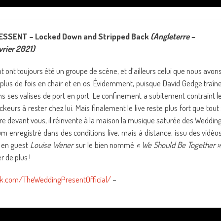
SSENT – Locked Down and Stripped Back
(Angleterre –
vrier 2021)
ont toujours été un groupe de scène, et d’ailleurs celui que nous avon
plus de fois en chair et en os. Évidemment, puisque David Gedge traîn
s ses valises de port en port. Le confinement a subitement contraint l
eurs à rester chez lui. Mais finalement le live reste plus fort que tout 
faire devant vous, il réinvente à la maison la musique saturée des Weddin
 enregistré dans des conditions live, mais à distance, issu des vidéo
c en guest
Louise Wener
sur le bien nommé
« We Should Be Together »
 de plus !
k.com/TheWeddingPresentOfficial/
–