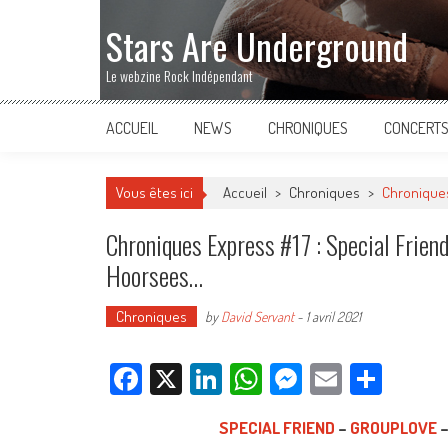
Stars Are Underground
Le webzine Rock Indépendant
ACCUEIL
NEWS
CHRONIQUES
CONCERT
Vous êtes ici
Accueil
>
Chroniques
>
Chroniques
Chroniques Express #17 : Special Friend
Hoorsees…
Chroniques
by
David Servant
-
1 avril 2021
Facebook
X
LinkedIn
WhatsApp
Messenger
Email
Parta
SPECIAL FRIEND
–
GROUPLOVE