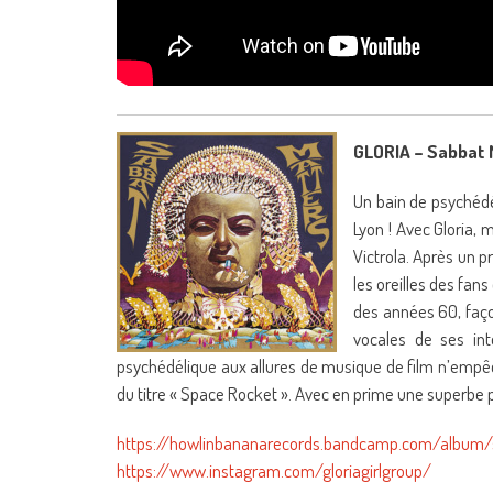
GLORIA – Sabbat
Un bain de psychédé
Lyon ! Avec Gloria, 
Victrola. Après un p
les oreilles des fa
des années 60, faç
vocales de ses int
psychédélique aux allures de musique de film n’empêch
du titre « Space Rocket ». Avec en prime une superbe 
https://howlinbananarecords.bandcamp.com/album/
https://www.instagram.com/gloriagirlgroup/