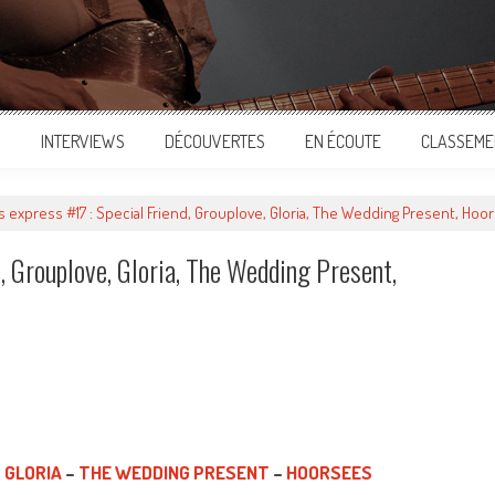
S
INTERVIEWS
DÉCOUVERTES
EN ÉCOUTE
CLASSEME
 express #17 : Special Friend, Grouplove, Gloria, The Wedding Present, Ho
, Grouplove, Gloria, The Wedding Present,
ger
–
GLORIA
–
THE WEDDING PRESENT
–
HOORSEES