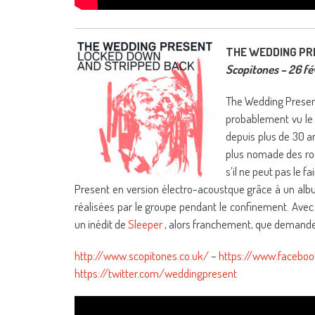
THE WEDDING PRE
Scopitones – 26 fé
The Wedding Present 
probablement vu le 
depuis plus de 30 an
plus nomade des rock
s’il ne peut pas le 
Present en version électro-acoustque grâce à un album
réalisées par le groupe pendant le confinement. Ave
un inédit de
Sleeper
, alors franchement, que demander
http://www.scopitones.co.uk/
–
https://www.faceboo
https://twitter.com/weddingpresent