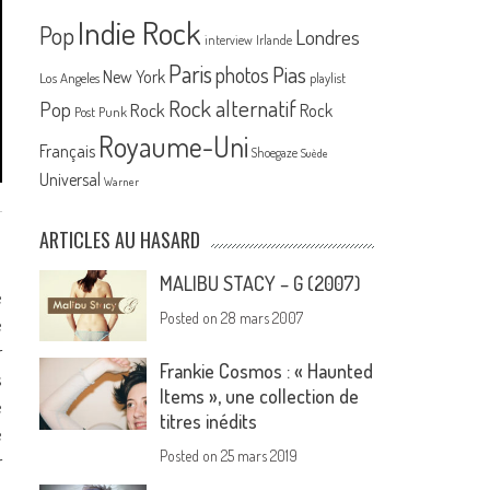
Indie Rock
Pop
Londres
interview
Irlande
Paris
Pias
photos
New York
Los Angeles
playlist
Rock alternatif
Pop
Rock
Rock
Post Punk
Royaume-Uni
Français
Shoegaze
Suède
Universal
Warner
ARTICLES AU HASARD
MALIBU STACY – G (2007)
e
Posted on
28 mars 2007
e
r
Frankie Cosmos : « Haunted
s
Items », une collection de
e
titres inédits
e
Posted on
25 mars 2019
r