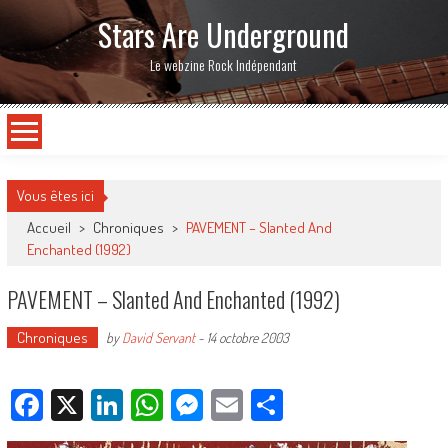
Stars Are Underground
Le webzine Rock Indépendant
Vous êtes ici
Accueil
>
Chroniques
>
PAVEMENT – Slanted And
Enchanted (1992)
PAVEMENT – Slanted And Enchanted (1992)
Chroniques
by
David Servant
-
14 octobre 2003
Facebook
X
LinkedIn
WhatsApp
Messenger
Email
Partager