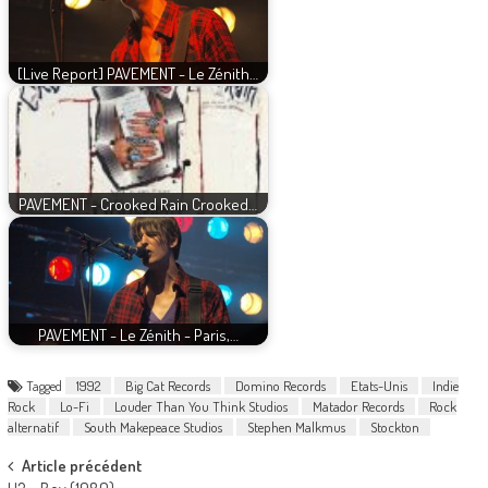
[Live Report] PAVEMENT - Le Zénith…
PAVEMENT - Crooked Rain Crooked…
PAVEMENT - Le Zénith - Paris,…
Tagged
1992
Big Cat Records
Domino Records
Etats-Unis
Indie
Rock
Lo-Fi
Louder Than You Think Studios
Matador Records
Rock
alternatif
South Makepeace Studios
Stephen Malkmus
Stockton
Post
Article précédent