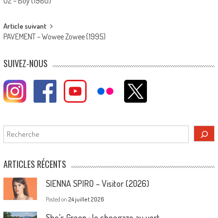
U2 – Boy (1980)
navigation
Article suivant
PAVEMENT – Wowee Zowee (1995)
SUIVEZ-NOUS
Rechercher
ARTICLES RÉCENTS
SIENNA SPIRO – Visitor (2026)
Posted on
24 juillet 2026
She’s Green : le shoegaze au vert