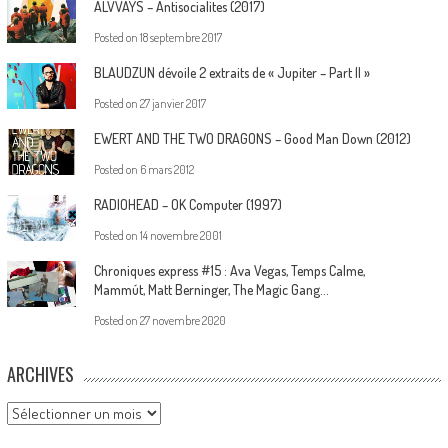
ALVVAYS – Antisocialites (2017)
Posted on
18 septembre 2017
BLAUDZUN dévoile 2 extraits de « Jupiter – Part II »
Posted on
27 janvier 2017
EWERT AND THE TWO DRAGONS – Good Man Down (2012)
Posted on
6 mars 2012
RADIOHEAD – OK Computer (1997)
Posted on
14 novembre 2001
Chroniques express #15 : Ava Vegas, Temps Calme,
Mammút, Matt Berninger, The Magic Gang…
Posted on
27 novembre 2020
ARCHIVES
Archives