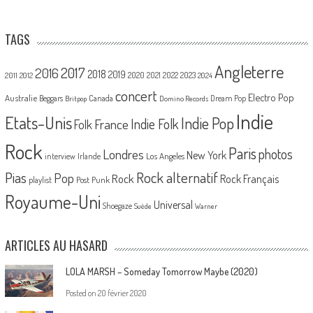
TAGS
Angleterre
2017
2016
2018
2019
2020
2021
2022
2023
2011
2012
2024
concert
Electro Pop
Australie
Canada
Beggars
Dream Pop
Britpop
Domino Records
Indie
Etats-Unis
Indie Pop
France
Indie Folk
Folk
Rock
Paris
Londres
photos
New York
Los Angeles
interview
Irlande
Pias
Rock alternatif
Pop
Rock
Rock Français
playlist
Post Punk
Royaume-Uni
Universal
Shoegaze
Suède
Warner
ARTICLES AU HASARD
LOLA MARSH – Someday Tomorrow Maybe (2020)
Posted on
20 février 2020