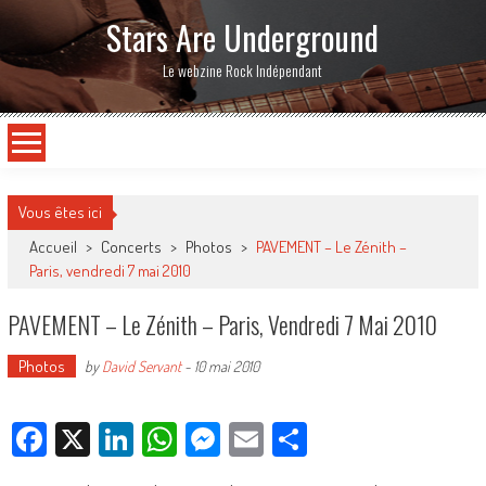
Stars Are Underground
Le webzine Rock Indépendant
Vous êtes ici
Accueil
>
Concerts
>
Photos
>
PAVEMENT – Le Zénith –
Paris, vendredi 7 mai 2010
PAVEMENT – Le Zénith – Paris, Vendredi 7 Mai 2010
Photos
by
David Servant
-
10 mai 2010
Facebook
X
LinkedIn
WhatsApp
Messenger
Email
Partager