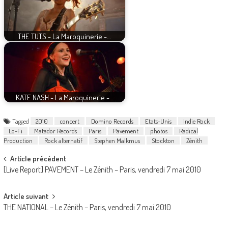
THE TUTS - La Maroquinerie -…
KATE NASH - La Maroquinerie -…
Tagged
2010
concert
Domino Records
Etats-Unis
Indie Rock
Lo-Fi
Matador Records
Paris
Pavement
photos
Radical
Production
Rock alternatif
Stephen Malkmus
Stockton
Zénith
Post
Article précédent
[Live Report] PAVEMENT – Le Zénith – Paris, vendredi 7 mai 2010
navigation
Article suivant
THE NATIONAL – Le Zénith – Paris, vendredi 7 mai 2010