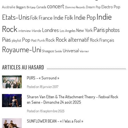
concert
Electro Pop
Australie
Canada
Beggars
Dream Pop
Britpop
Domino Records
Indie
Etats-Unis
Indie Pop
France
Indie Folk
Folk
Rock
Paris
Londres
photos
New York
Los Angeles
interview
Irlande
Pias
Rock alternatif
Pop
Rock
Rock Français
playlist
Post Punk
Royaume-Uni
Universal
Shoegaze
Suède
Warner
ARTICLES AU HASARD
PURS – « Surround »
Posted on
18 janvier 2017
Sharon Van Etten & The Attachment Theory – Festival Rock
en Seine – Dimanche 24 août 2025
Posted on
16 septembre 2025
SUNFLOWER BEAN – « I Was a Fool »