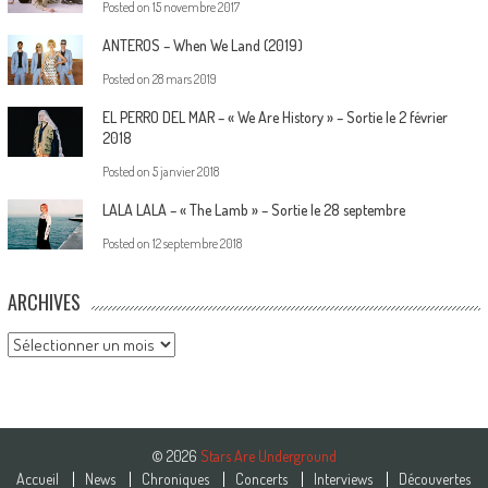
Posted on
15 novembre 2017
ANTEROS – When We Land (2019)
Posted on
28 mars 2019
EL PERRO DEL MAR – « We Are History » – Sortie le 2 février
2018
Posted on
5 janvier 2018
LALA LALA – « The Lamb » – Sortie le 28 septembre
Posted on
12 septembre 2018
ARCHIVES
Archives
© 2026
Stars Are Underground
Accueil
News
Chroniques
Concerts
Interviews
Découvertes