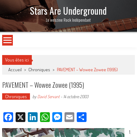
Stars Are Underground
Le webzine Rock Indépendant
Vous êtes ici
Accueil
>
Chroniques
>
PAVEMENT – Wowee Zowee (1995)
PAVEMENT – Wowee Zowee (1995)
Chroniques
by
David Servant
-
14 octobre 2003
Facebook
X
LinkedIn
WhatsApp
Messenger
Email
Partager
1.