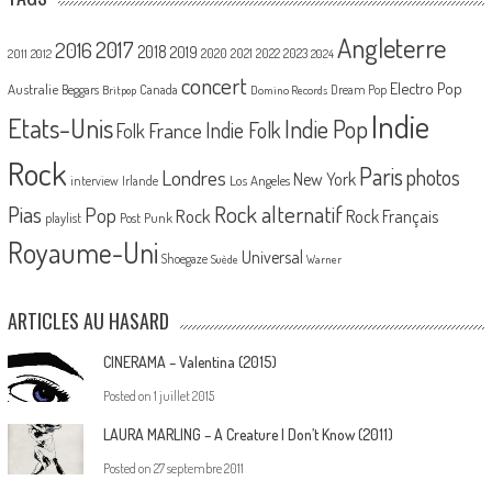
Angleterre
2017
2016
2018
2019
2020
2021
2022
2023
2011
2012
2024
concert
Electro Pop
Australie
Canada
Beggars
Dream Pop
Britpop
Domino Records
Indie
Etats-Unis
Indie Pop
France
Indie Folk
Folk
Rock
Paris
Londres
photos
New York
Los Angeles
interview
Irlande
Pias
Rock alternatif
Pop
Rock
Rock Français
playlist
Post Punk
Royaume-Uni
Universal
Shoegaze
Suède
Warner
ARTICLES AU HASARD
CINERAMA – Valentina (2015)
Posted on
1 juillet 2015
LAURA MARLING – A Creature I Don’t Know (2011)
Posted on
27 septembre 2011