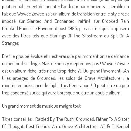
peut probablement désorienter l’auditeur par moments. Il semble en
fait que Wowee Zowee soit un album de transition entre le style rock
imposé sur Slanted And Enchanted, raffiné sur Crooked Rain
Crooked Rain et le Pavement post 1995, plus calme, qui s’imposera
avec des titres tels que Starlings Of The Slipstream ou Spit On A
Stranger.
Bref, le groupe évolue et il est vrai que par moment on se demande
un peu où il se dirige. Mais ne nous y méprenons pas ! Wowee Zowee
est un album riche, très riche (trop riche ?). Du grand Pavement, (Ah
!…les arpèges de Grounded, les solos de Grave Architecture , la
montée en puissance de Fight This Generation !…) peut-être un peu
trop condensé sur ce qui aurait presque pu être un double album.
Un grand moment de musique malgré tout.
Titres conseillés : Rattled By The Rush, Grounded, Father To A Sister
Of Thought, Best Friend’s Arm, Grave Architecture, AT & T, Kennel