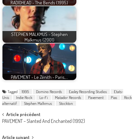
RADIOHEAD - The Bends (1995)
STEPHEN MALKMUS - Stephen
Malkmus (2001)
PAVEMENT - Le Zénith - Paris,…
Tagged
1995
Domino Records
Easley Recording Studios
Etats-
Unis
Indie Rock
Lo-Fi
Matador Records
Pavement
Pias
Rock
alternatif
Stephen Malkmus
Stockton
Post
Article précédent
PAVEMENT – Slanted And Enchanted (1992)
navigation
Article suivant