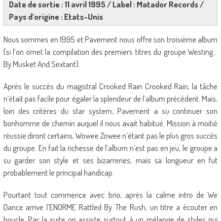
Date de sortie : 11 avril 1995 / Label : Matador Records /
Pays d’origine : Etats-Unis
Nous sommes en 1995 et Pavement nous offre son troisième album
(si l’on omet la compilation des premiers titres du groupe Westing…
By Musket And Sextant).
Après le succès du magistral Crooked Rain Crooked Rain, la tâche
n’était pas facile pour égaler la splendeur de l’album précédent. Mais,
loin des critères du star system, Pavement a su continuer son
bonhomme de chemin auquel il nous avait habitué. Mission à moitié
réussie diront certains, Wowee Zowee n’étant pas le plus gros succès
du groupe. En fait la richesse de l’album n’est pas en jeu, le groupe a
su garder son style et ses bizarreries, mais sa longueur en fut
probablement le principal handicap.
Pourtant tout commence avec brio, après la calme intro de We
Dance arrive l’ENORME Rattled By The Rush, un titre a écouter en
boucle. Par la suite on assiste surtout à un mélange de styles qui