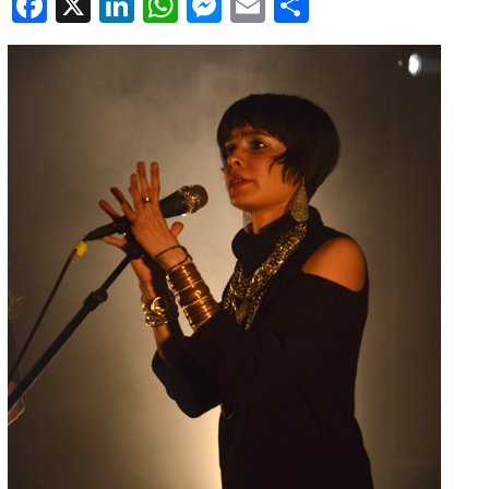
Facebook
X
LinkedIn
WhatsApp
Messenger
Email
Partager