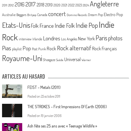
Angleterre
2017
2016
2018
2019
2020
2021
2022
2023
2011
2012
2024
concert
Electro Pop
Australie
Canada
Beggars
Dream Pop
Britpop
Domino Records
Indie
Etats-Unis
Indie Pop
France
Indie Folk
Folk
Rock
Paris
Londres
photos
New York
Los Angeles
interview
Irlande
Pias
Rock alternatif
Pop
Rock
Rock Français
playlist
Post Punk
Royaume-Uni
Universal
Shoegaze
Suède
Warner
ARTICLES AU HASARD
FEIST – Metals (2011)
Posted on
25 octobre 2011
THE STROKES – First Impressions Of Earth (2006)
Posted on
19 janvier 2006
Ash fête ses 25 ans avec « Teenage Wildlife »