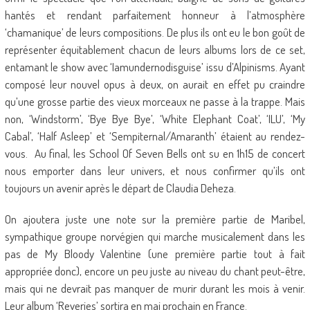
hantés et rendant parfaitement honneur à l’atmosphère
‘chamanique’ de leurs compositions. De plus ils ont eu le bon goût de
représenter équitablement chacun de leurs albums lors de ce set,
entamant le show avec ‘Iamundernodisguise’ issu d’Alpinisms. Ayant
composé leur nouvel opus à deux, on aurait en effet pu craindre
qu’une grosse partie des vieux morceaux ne passe à la trappe. Mais
non, ‘Windstorm’, ‘Bye Bye Bye’, ‘White Elephant Coat’, ‘ILU’, ‘My
Cabal’, ‘Half Asleep’ et ‘Sempiternal/Amaranth’ étaient au rendez-
vous. Au final, les School Of Seven Bells ont su en 1h15 de concert
nous emporter dans leur univers, et nous confirmer qu’ils ont
toujours un avenir après le départ de Claudia Deheza.
On ajoutera juste une note sur la première partie de Maribel,
sympathique groupe norvégien qui marche musicalement dans les
pas de My Bloody Valentine (une première partie tout à fait
appropriée donc), encore un peu juste au niveau du chant peut-être,
mais qui ne devrait pas manquer de murir durant les mois à venir.
Leur album ‘Reveries’ sortira en mai prochain en France.