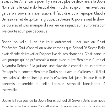
avait vu les Américains jouer il y a un peu plus de deux ans à la Boule
Noire dans le cadre du festival des Inrocks, et qu’on n’en avait pas
gardé un souvenir impérissable. Il faut dire qu’à l’époque Claudia
Deheza venait de quitter le groupe, peut-être 10 jours avant le show,
ce qui n’avait pas manqué d’avoir eu un impact sur leur prestation
live courte et un peu décousue.
Bonne nouvelle, il en fut tout autrement lundi soir au Point
Ephémère. Tout d’abord, on a vite compris que School Of Seven Bells
avait décidé de travailler l’aspect live de ses chansons. C’est donc un
vrai groupe qui se présentait à nous avec, outre Benjamin Curtis et
Alejandra Deheza à la guitare, une claviste / choriste et un batteur.
Peu après le concert Benjamin Curtis nous avoua d’ailleurs qu’il était
très satisfait de ce line-up, car ils n’avaient fait jusqu’ici que 5 ou 6
concerts ensemble et cette formule semblait fonctionner à
merrveille.
Oublié le faux pas de la Boule Noire, School Of Seven Bells a su nous
offrir le spectacle que l’on attendait, baigné de sons de guitares