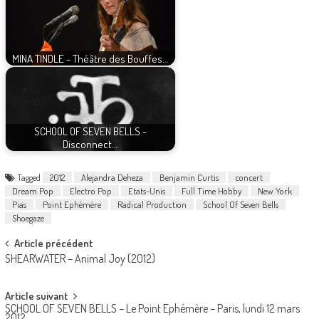
MINA TINDLE - Théâtre des Bouffes…
SCHOOL OF SEVEN BELLS -
Disconnect…
Tagged
2012
Alejandra Deheza
Benjamin Curtis
concert
Dream Pop
Electro Pop
Etats-Unis
Full Time Hobby
New York
Pias
Point Ephémère
Radical Production
School Of Seven Bells
Shoegaze
Post
Article précédent
SHEARWATER – Animal Joy (2012)
navigation
Article suivant
SCHOOL OF SEVEN BELLS – Le Point Ephémère – Paris, lundi 12 mars
2012