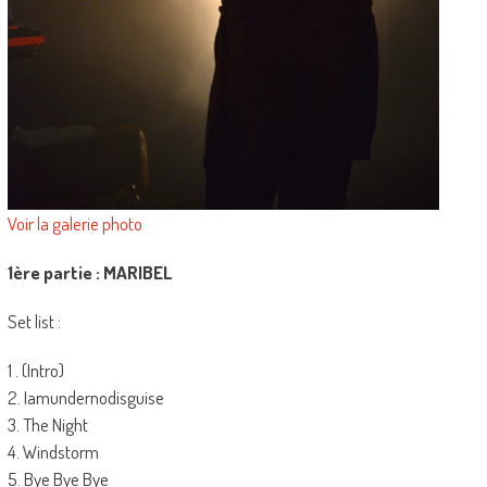
Voir la galerie photo
1ère partie : MARIBEL
Set list :
1 . (Intro)
2. Iamundernodisguise
3. The Night
4. Windstorm
5. Bye Bye Bye