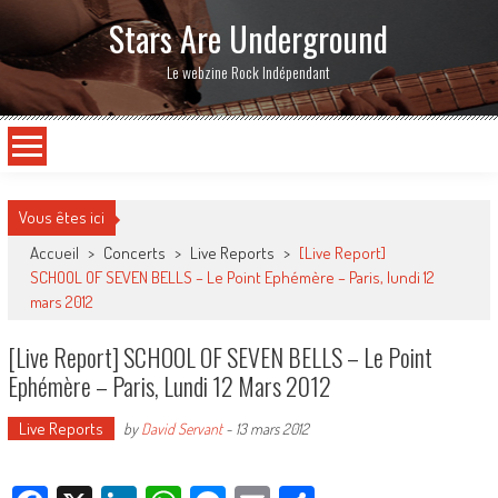
Stars Are Underground
Le webzine Rock Indépendant
Vous êtes ici
Accueil
>
Concerts
>
Live Reports
>
[Live Report]
SCHOOL OF SEVEN BELLS – Le Point Ephémère – Paris, lundi 12
mars 2012
[Live Report] SCHOOL OF SEVEN BELLS – Le Point
Ephémère – Paris, Lundi 12 Mars 2012
Live Reports
by
David Servant
-
13 mars 2012