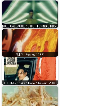
NOEL GALLAGHER'S HIGH FLYING BIRDS…
PULP - Freaks (1987)
THE DØ - Shake Shook Shaken (2014)