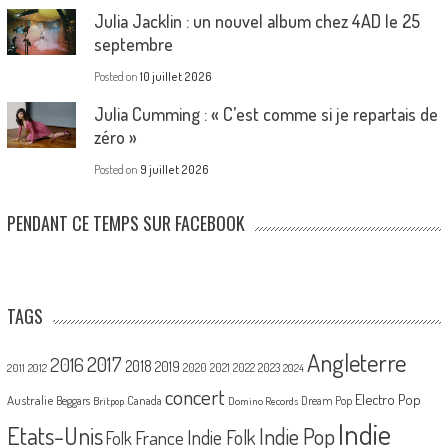
Julia Jacklin : un nouvel album chez 4AD le 25
septembre
Posted on
10 juillet 2026
Julia Cumming : « C’est comme si je repartais de
zéro »
Posted on
9 juillet 2026
PENDANT CE TEMPS SUR FACEBOOK
TAGS
Angleterre
2017
2016
2018
2019
2020
2021
2022
2023
2011
2012
2024
concert
Electro Pop
Australie
Canada
Beggars
Dream Pop
Britpop
Domino Records
Indie
Etats-Unis
Indie Pop
France
Indie Folk
Folk