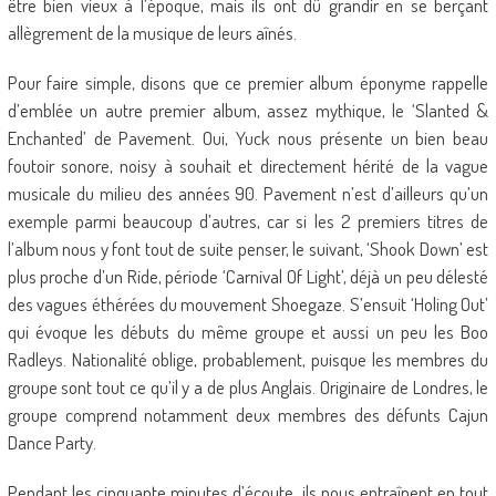
être bien vieux à l’époque, mais ils ont dû grandir en se berçant
allègrement de la musique de leurs aînés.
Pour faire simple, disons que ce premier album éponyme rappelle
d’emblée un autre premier album, assez mythique, le ‘Slanted &
Enchanted’ de Pavement. Oui, Yuck nous présente un bien beau
foutoir sonore, noisy à souhait et directement hérité de la vague
musicale du milieu des années 90. Pavement n’est d’ailleurs qu’un
exemple parmi beaucoup d’autres, car si les 2 premiers titres de
l’album nous y font tout de suite penser, le suivant, ‘Shook Down’ est
plus proche d’un Ride, période ‘Carnival Of Light’, déjà un peu délesté
des vagues éthérées du mouvement Shoegaze. S’ensuit ‘Holing Out’
qui évoque les débuts du même groupe et aussi un peu les Boo
Radleys. Nationalité oblige, probablement, puisque les membres du
groupe sont tout ce qu’il y a de plus Anglais. Originaire de Londres, le
groupe comprend notamment deux membres des défunts Cajun
Dance Party.
Pendant les cinquante minutes d’écoute, ils nous entraînent en tout