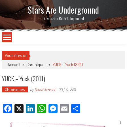
Stars Are Underground
Le webzine Rock Indépendant
Vous êtes ici
Accueil
>
Chroniques
>
YUCK – Yuck (2011)
YUCK – Yuck (2011)
Chroniques
by
David Servant
-
23 juin 2011
Facebook
X
LinkedIn
WhatsApp
Messenger
Email
Partager
1.