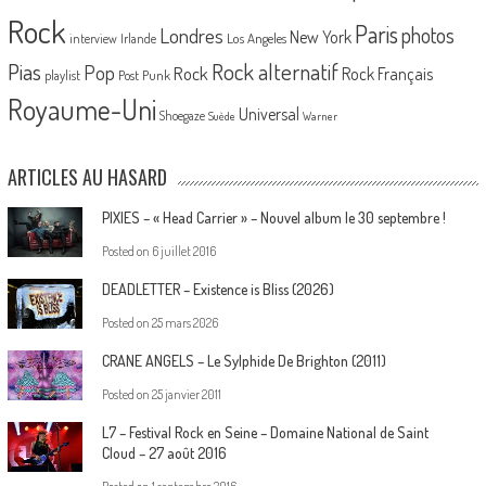
Rock
Paris
Londres
photos
New York
Los Angeles
interview
Irlande
Pias
Rock alternatif
Pop
Rock
Rock Français
playlist
Post Punk
Royaume-Uni
Universal
Shoegaze
Suède
Warner
ARTICLES AU HASARD
PIXIES – « Head Carrier » – Nouvel album le 30 septembre !
Posted on
6 juillet 2016
DEADLETTER – Existence is Bliss (2026)
Posted on
25 mars 2026
CRANE ANGELS – Le Sylphide De Brighton (2011)
Posted on
25 janvier 2011
L7 – Festival Rock en Seine – Domaine National de Saint
Cloud – 27 août 2016