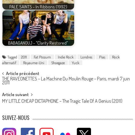
PALE SAINTS - In Ribbons (1992)
BABAGANOUJ - "Clarity Restored"
Tagged
2011
Fat Possum
Indie Rock
Londres
Pias
Rock
alternatif
Royaume-Uni
Shoegaze
Yuck
Post
Article précédent
THE RAVEONETTES – La Machine Du Moulin Rouge – Paris, mardi 7 juin
navigation
2011
Article suivant
MY LITTLE CHEAP DICTAPHONE – The Tragic Tale Of A Genius (2011)
SUIVEZ-NOUS