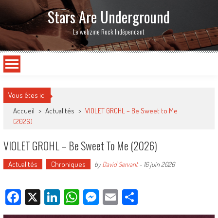
Stars Are Underground
Le webzine Rock Indépendant
Vous êtes ici
Accueil
>
Actualités
>
VIOLET GROHL – Be Sweet to Me
(2026)
VIOLET GROHL – Be Sweet To Me (2026)
Actualités
Chroniques
by
David Servant
-
16 juin 2026
Facebook
X
LinkedIn
WhatsApp
Messenger
Email
Partager