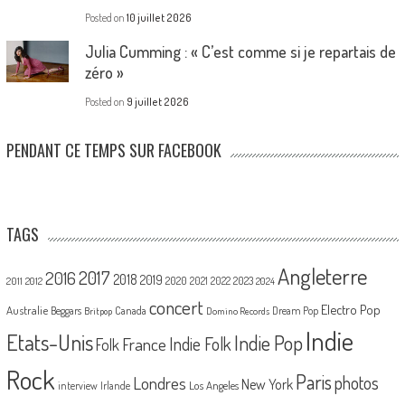
Posted on
10 juillet 2026
Julia Cumming : « C’est comme si je repartais de
zéro »
Posted on
9 juillet 2026
PENDANT CE TEMPS SUR FACEBOOK
TAGS
Angleterre
2017
2016
2018
2019
2020
2021
2022
2023
2011
2012
2024
concert
Electro Pop
Australie
Canada
Beggars
Dream Pop
Britpop
Domino Records
Indie
Etats-Unis
Indie Pop
France
Indie Folk
Folk
Rock
Paris
Londres
photos
New York
Los Angeles
interview
Irlande