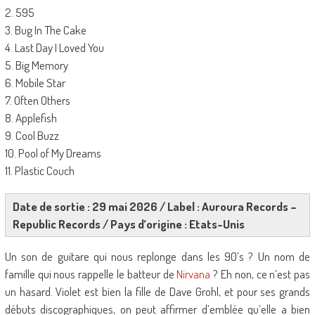
2. 595
3. Bug In The Cake
4. Last Day I Loved You
5. Big Memory
6. Mobile Star
7. Often Others
8. Applefish
9. Cool Buzz
10. Pool of My Dreams
11. Plastic Couch
Date de sortie : 29 mai 2026 / Label : Auroura Records –
Republic Records / Pays d’origine : Etats-Unis
Un son de guitare qui nous replonge dans les 90’s ? Un nom de
famille qui nous rappelle le batteur de
Nirvana
? Eh non, ce n’est pas
un hasard. Violet est bien la fille de Dave Grohl, et pour ses grands
débuts discographiques, on peut affirmer d’emblée qu’elle a bien