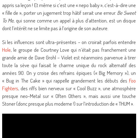
appris sa leçon ! Et même si c’est une « nepo baby », c’est-à-dire une
« fille de », porter un jugement trop hâtif serait une erreur.
Be Sweet
To Me
, qui sonne comme un appel à plus d’attention, est un disque
dont l’intérêt ne se limite pas à l’origine de son auteure.
Si les influences sont ultra-présentes – on croirait parfois entendre
Hole
, le groupe de Courtney Love qui n’était pas franchement une
grande amie de Dave Grohl – Violet est néanmoins parvenue à tirer
toute la sève qui faisait le charme unique du rock alternatif des
années 90. On y croise des refrains épiques (« Big Memory »), un
« Bug in The Cake » qui rappelle grandement les débuts des
Foo
Fighters
, des riffs bien nerveux sur « Cool Buzz », une atmosphère
presque neo-Metal sur « Often Others », mais aussi une touche
Stoner (donc presque plus moderne !) sur l’introduction de « THUM ».