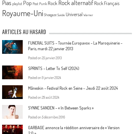
Pias
Rock alternatif
Pop
Rock
Rock Français
playlist
Post Punk
Royaume-Uni
Universal
Shoegaze
Suède
Warner
ARTICLES AU HASARD
FUNERAL SUITS – Tournée Europavox – La Maroquinerie –
Paris, mardi 22 janvier 2013
Posted on
25 janvier 2013
SPRINTS – Letter To Self (2024)
Posted on
9 janvier 2024
Måneskin – Festival Rock en Seine – Jeudi 22 août 2024
Posted on
29 août 2024
SYNNE SANDEN – « In Between Sparks »
Posted on
5 décembre 2016
GARBAGE annonce la réédition anniversaire de « Version
2.0 »