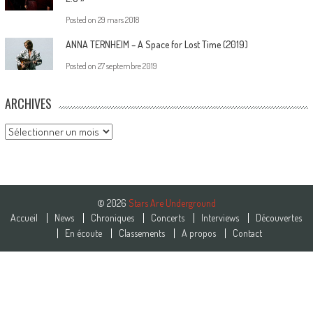
Posted on
29 mars 2018
ANNA TERNHEIM – A Space for Lost Time (2019)
Posted on
27 septembre 2019
ARCHIVES
Archives
© 2026
Stars Are Underground
Accueil
News
Chroniques
Concerts
Interviews
Découvertes
En écoute
Classements
A propos
Contact