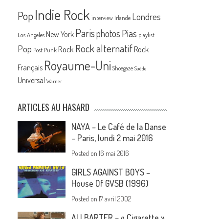
Indie Rock
Pop
Londres
interview
Irlande
Paris
Pias
photos
New York
Los Angeles
playlist
Rock alternatif
Pop
Rock
Rock
Post Punk
Royaume-Uni
Français
Shoegaze
Suède
Universal
Warner
ARTICLES AU HASARD
NAYA – Le Café de la Danse
– Paris, lundi 2 mai 2016
Posted on
16 mai 2016
GIRLS AGAINST BOYS –
House Of GVSB (1996)
Posted on
17 avril 2002
ALI BARTER – « Cigarette »