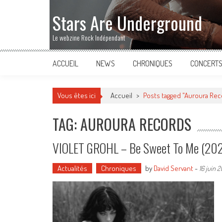
Stars Are Underground
Le webzine Rock Indépendant
ACCUEIL
NEWS
CHRONIQUES
CONCERT
Vous êtes ici
Accueil
>
Posts tagged "Auroura Rec
TAG: AUROURA RECORDS
VIOLET GROHL – Be Sweet To Me (20
Actualités
Chroniques
by
David Servant
-
16 juin 