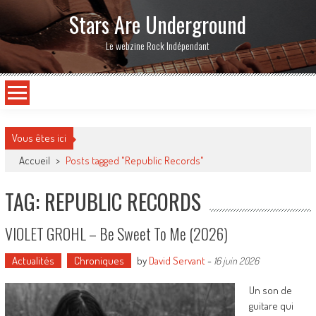
Stars Are Underground
Le webzine Rock Indépendant
Vous êtes ici
Accueil
>
Posts tagged "Republic Records"
TAG: REPUBLIC RECORDS
VIOLET GROHL – Be Sweet To Me (2026)
Actualités
Chroniques
by
David Servant
-
16 juin 2026
Un son de
guitare qui