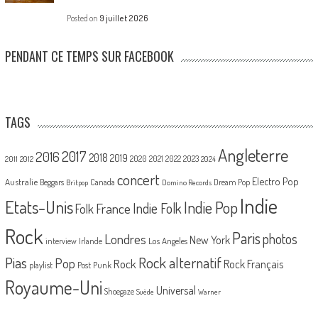
Posted on
9 juillet 2026
PENDANT CE TEMPS SUR FACEBOOK
TAGS
Angleterre
2017
2016
2018
2019
2020
2021
2022
2023
2011
2012
2024
concert
Electro Pop
Australie
Canada
Beggars
Dream Pop
Britpop
Domino Records
Indie
Etats-Unis
Indie Pop
France
Indie Folk
Folk
Rock
Paris
Londres
photos
New York
Los Angeles
interview
Irlande
Pias
Rock alternatif
Pop
Rock
Rock Français
playlist
Post Punk
Royaume-Uni
Universal
Shoegaze
Suède
Warner