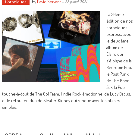
Chroniques
by
David Servant
-
28 juillet 2021
La 20ème
édition de nos
chroniques
express, avec
le deuxième
album de
Clairo qui
s’éloigne de la
Bedroom Pop,
le Post Punk
de The Goon
Sax, la Pop
touche-à-tout de The Go! Team, l’Indie Rock émotionnel de Lucy Dacus,
et le retour en duo de Sleater-Kinney qui renoue avec les plaisirs
simples.