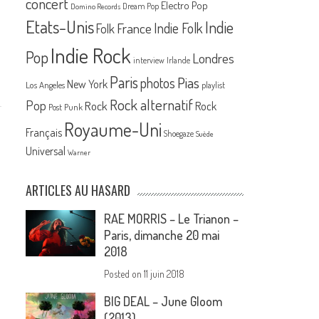
concert
Electro Pop
Dream Pop
Domino Records
Etats-Unis
Indie
France
Indie Folk
Folk
Indie Rock
Pop
Londres
interview
Irlande
Paris
Pias
photos
New York
Los Angeles
playlist
Rock alternatif
Pop
Rock
Rock
Post Punk
Royaume-Uni
Français
Shoegaze
Suède
Universal
Warner
ARTICLES AU HASARD
RAE MORRIS – Le Trianon –
Paris, dimanche 20 mai
2018
Posted on
11 juin 2018
BIG DEAL – June Gloom
(2013)