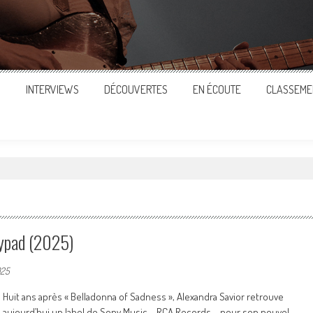
S
INTERVIEWS
DÉCOUVERTES
EN ÉCOUTE
CLASSEME
ypad (2025)
025
Huit ans après « Belladonna of Sadness », Alexandra Savior retrouve
aujourd’hui un label de Sony Music – RCA Records – pour son nouvel