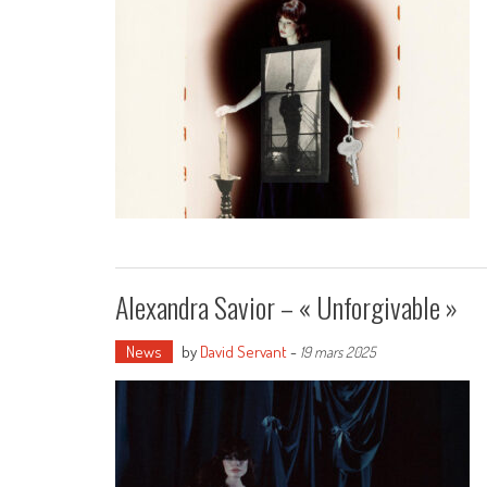
Alexandra Savior – « Unforgivable »
News
by
David Servant
-
19 mars 2025