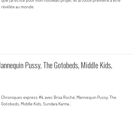
que j’ai écrite pour mon nouveau projet, et la toute première à être
révélée au monde.
annequin Pussy, The Gotobeds, Middle Kids,
Chroniques express #4, avec Brisa Roché, Mannequin Pussy, The
Gotobeds, Middle Kids, Sundara Karma…