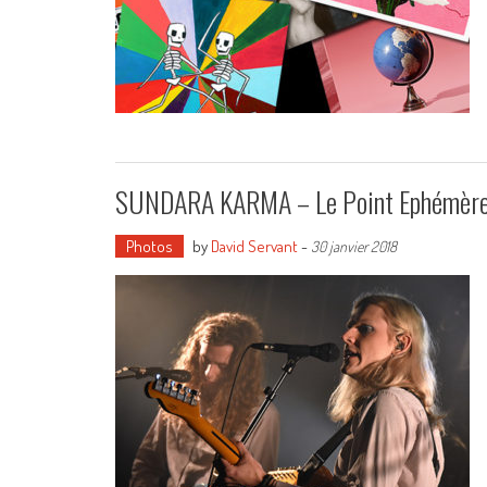
SUNDARA KARMA – Le Point Ephémère 
Photos
by
David Servant
-
30 janvier 2018