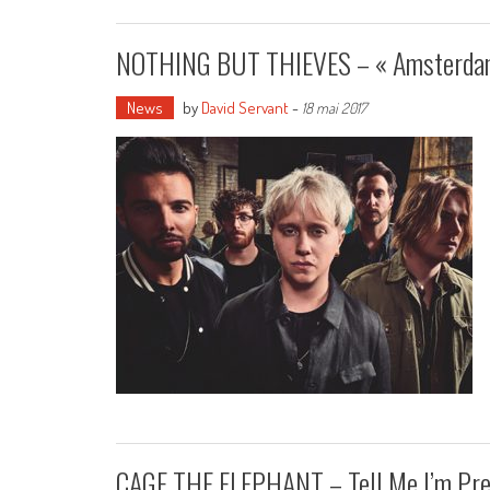
NOTHING BUT THIEVES – « Amsterda
News
by
David Servant
-
18 mai 2017
CAGE THE ELEPHANT – Tell Me I’m Pre