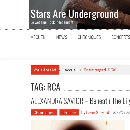
Stars Are Underground
Le webzine Rock Indépendant
ACCUEIL
NEWS
CHRONIQUES
CONCERT
Vous êtes ici
Accueil
>
Posts tagged "RCA"
TAG: RCA
ALEXANDRA SAVIOR – Beneath The Lil
Chroniques
On aime
by
David Servant
-
10 juillet 2