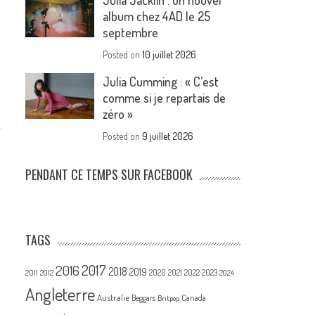
Julia Jacklin : un nouvel
album chez 4AD le 25
septembre
Posted on
10 juillet 2026
Julia Cumming : « C’est
comme si je repartais de
zéro »
Posted on
9 juillet 2026
PENDANT CE TEMPS SUR FACEBOOK
TAGS
2017
2016
2018
2019
2020
2021
2022
2023
2011
2012
2024
Angleterre
Australie
Canada
Beggars
Britpop