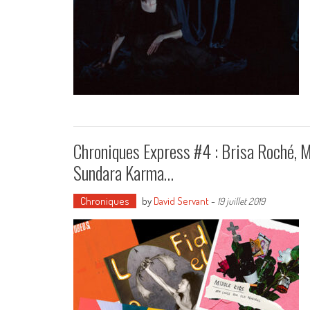
Chroniques Express #4 : Brisa Roché, M
Sundara Karma…
Chroniques
by
David Servant
-
19 juillet 2019