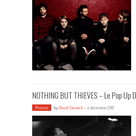
NOTHING BUT THIEVES – Le Pop Up Du
Photos
by
David Servant
-
4 décembre 2015